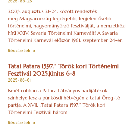
2025-08-26
2025. augusztus 21-24. között rendezték
meg Magyarország legrégebbi, legjelentősebb
történelmi, hagyományőrző fesztiválját, a nemzetközi
hírű XXIV. Savaria Történelmi Karnevált! A Savaria
Történelmi Karnevál először 1961. szeptember 24-én,
Részletek »
Tatai Patara 1597.” Török kori Történelmi
Fesztivál 2025.június 6-8
2025-06-01
Ismét robban a Patara Látványos hadijátékok
színhelye lesz a pünkösdi hétvégén a tatai Öreg-tó
partja. A XVII. „Tatai Patara 1597.” Török kori
Történelmi Fesztivál három
Részletek »