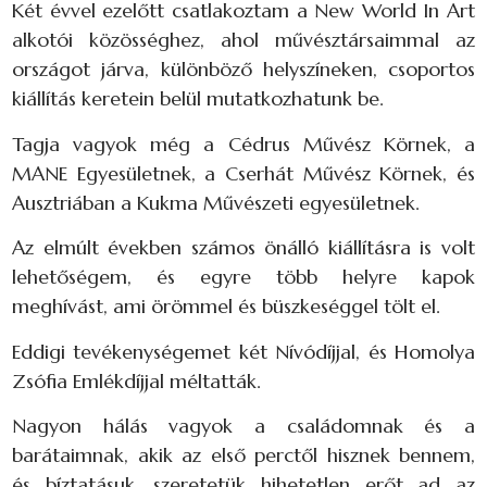
Két évvel ezelőtt csatlakoztam a New World In Art
alkotói közösséghez, ahol művésztársaimmal az
országot járva, különböző helyszíneken, csoportos
kiállítás keretein belül mutatkozhatunk be.
Tagja vagyok még a Cédrus Művész Körnek, a
MANE Egyesületnek, a Cserhát Művész Körnek, és
Ausztriában a Kukma Művészeti egyesületnek.
Az elmúlt években számos önálló kiállításra is volt
lehetőségem, és egyre több helyre kapok
meghívást, ami örömmel és büszkeséggel tölt el.
Eddigi tevékenységemet két Nívódíjjal, és Homolya
Zsófia Emlékdíjjal méltatták.
Nagyon hálás vagyok a családomnak és a
barátaimnak, akik az első perctől hisznek bennem,
és bíztatásuk, szeretetük hihetetlen erőt ad az