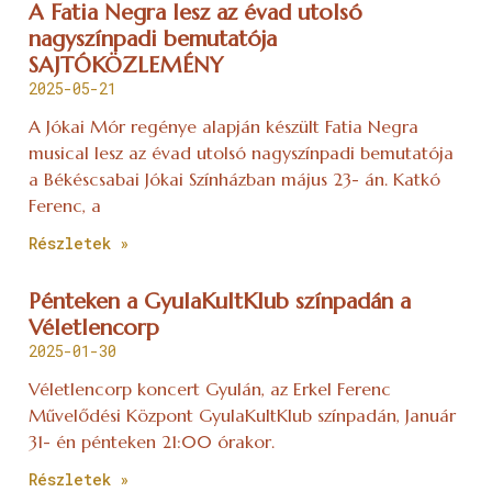
A Fatia Negra lesz az évad utolsó
nagyszínpadi bemutatója
SAJTÓKÖZLEMÉNY
2025-05-21
A Jókai Mór regénye alapján készült Fatia Negra
musical lesz az évad utolsó nagyszínpadi bemutatója
a Békéscsabai Jókai Színházban május 23- án. Katkó
Ferenc, a
Részletek »
Pénteken a GyulaKultKlub színpadán a
Véletlencorp
2025-01-30
Véletlencorp koncert Gyulán, az Erkel Ferenc
Művelődési Központ GyulaKultKlub színpadán, Január
31- én pénteken 21:00 órakor.
Részletek »