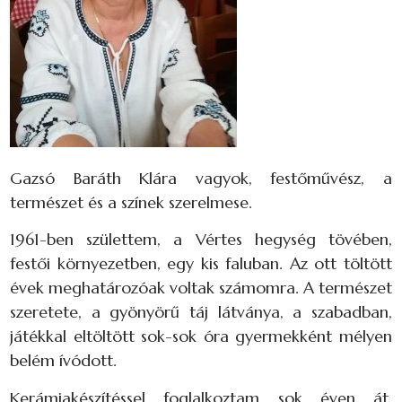
Gazsó Baráth Klára vagyok, festőművész, a
természet és a színek szerelmese.
1961-ben születtem, a Vértes hegység tövében,
festői környezetben, egy kis faluban. Az ott töltött
évek meghatározóak voltak számomra. A természet
szeretete, a gyönyörű táj látványa, a szabadban,
játékkal eltöltött sok-sok óra gyermekként mélyen
belém ívódott.
Kerámiakészítéssel foglalkoztam sok éven át,