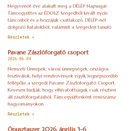
Negyvenöt éve alakult meg a DÉLÉP Napsugár
Táncegyüttes az ÉDOSZ Szegedből kivált nyolc
táncosból és a hozzájuk csatlakozó, DÉLÉP-nél
dolgozó fiatalokból, valamint a Szegeden tanuló
Részletek »
Pavane Zászlóforgató csoport
2026-06-04
Nemzeti Ünnepek, városi ünnepségek, országos
fesztiválok, helyi rendezvények egyik legnépszerűbb
fellépője a szegedi Pavane Zászlóforgató Csoport.
Kevesen tudják, hogy elhivatottságuk csak részben
áll zászlóforgatásból. Táncegyüttesként reneszánsz
hagyományokon
Részletek »
Ópusztaszer 2026. április 3-6