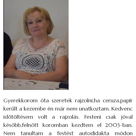
Gyerekkorom óta szeretek rajzolni,ha ceruza,papír
kerűlt a kezembe én már nem unatkoztam. Kedvenc
időtöltésem volt a rajzolás. Festeni csak jóval
később,felnőtt koromban kezdtem el 2003-ban.
Nem tanultam a festést autodidakta módon