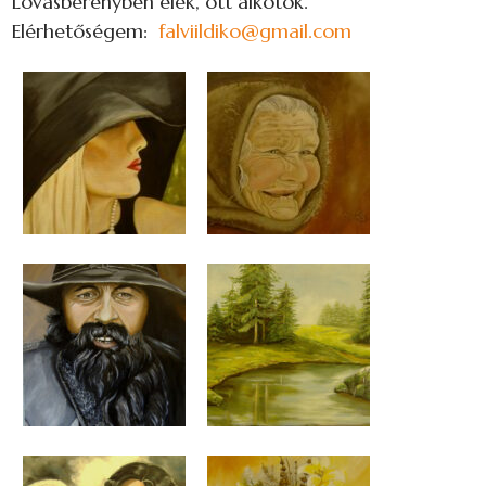
Lovasberényben élek, ott alkotok.
Elérhetőségem:
falviildiko@gmail.com