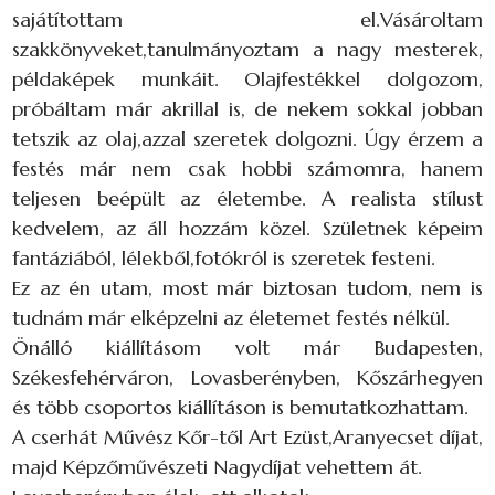
sajátítottam el.Vásároltam
szakkönyveket,tanulmányoztam a nagy mesterek,
példaképek munkáit. Olajfestékkel dolgozom,
próbáltam már akrillal is, de nekem sokkal jobban
tetszik az olaj,azzal szeretek dolgozni. Úgy érzem a
festés már nem csak hobbi számomra, hanem
teljesen beépült az életembe. A realista stílust
kedvelem, az áll hozzám közel. Születnek képeim
fantáziából, lélekből,fotókról is szeretek festeni.
Ez az én utam, most már biztosan tudom, nem is
tudnám már elképzelni az életemet festés nélkül.
Önálló kiállításom volt már Budapesten,
Székesfehérváron, Lovasberényben, Kőszárhegyen
és több csoportos kiállításon is bemutatkozhattam.
A cserhát Művész Kőr-től Art Ezüst,Aranyecset díjat,
majd Képzőművészeti Nagydíjat vehettem át.