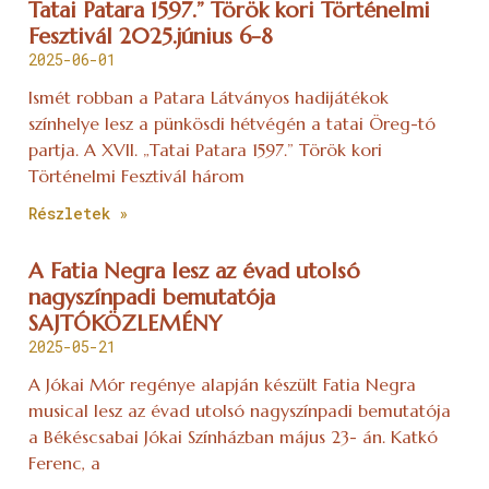
Tatai Patara 1597.” Török kori Történelmi
Fesztivál 2025.június 6-8
2025-06-01
Ismét robban a Patara Látványos hadijátékok
színhelye lesz a pünkösdi hétvégén a tatai Öreg-tó
partja. A XVII. „Tatai Patara 1597.” Török kori
Történelmi Fesztivál három
Részletek »
A Fatia Negra lesz az évad utolsó
nagyszínpadi bemutatója
SAJTÓKÖZLEMÉNY
2025-05-21
A Jókai Mór regénye alapján készült Fatia Negra
musical lesz az évad utolsó nagyszínpadi bemutatója
a Békéscsabai Jókai Színházban május 23- án. Katkó
Ferenc, a