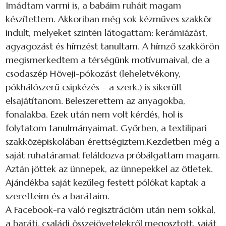
Imádtam varrni is, a babáim ruháit magam
készítettem. Akkoriban még sok kézműves szakkör
indult, melyeket szintén látogattam: kerámiázást,
agyagozást és hímzést tanultam. A hímző szakkörön
megismerkedtem a térségünk motívumaival, de a
csodaszép Höveji-pókozást (leheletvékony,
pókhálószerű csipkézés – a szerk.) is sikerült
elsajátítanom. Beleszerettem az anyagokba,
fonalakba. Ezek után nem volt kérdés, hol is
folytatom tanulmányaimat. Győrben, a textilipari
szakközépiskolában érettségiztem.Kezdetben még a
saját ruhatáramat feláldozva próbálgattam magam.
Aztán jöttek az ünnepek, az ünnepekkel az ötletek.
Ajándékba saját kezűleg festett pólókat kaptak a
szeretteim és a barátaim.
A Facebook-ra való regisztrációm után nem sokkal,
a baráti, családi összejövetelekről megosztott, saját