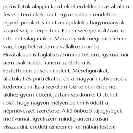
pólós fotók alapján kezdtek el érdeklődni az általam
festett termékek iránt. Egyre többen rendeltek
egyedi pólókat, s mint a népdalok s hagyományok,
szájról szájra terjedtem. Ebben szerepe volt/van az
internet világának is. Mára oly sok megrendelésem
van, hogy belevittem a vállalkozásomba.
Hivatalosan is foglalkozásommá tettem, így ma már
nem csak hobbi, hanem az életem is.
Festettem már sok mindent. Mesefigurákat,
állatokat és portrékat is, de a magyar motívumok a
kedvenceim. Ez a szerelem Gizike néni érdeme,
akihez gyermekként jártam szakkörre. Ő „tehet
róla”, hogy nagyon mélyen belém ivódott a
népművészet szeretete. A különböző tájegységek
motívumait igyekszem mindig autentikusan
visszaadni, eredeti színben és formában festeni.