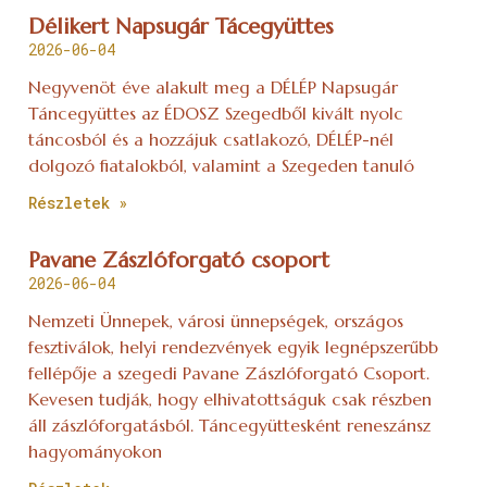
Délikert Napsugár Tácegyüttes
2026-06-04
Negyvenöt éve alakult meg a DÉLÉP Napsugár
Táncegyüttes az ÉDOSZ Szegedből kivált nyolc
táncosból és a hozzájuk csatlakozó, DÉLÉP-nél
dolgozó fiatalokból, valamint a Szegeden tanuló
Részletek »
Pavane Zászlóforgató csoport
2026-06-04
Nemzeti Ünnepek, városi ünnepségek, országos
fesztiválok, helyi rendezvények egyik legnépszerűbb
fellépője a szegedi Pavane Zászlóforgató Csoport.
Kevesen tudják, hogy elhivatottságuk csak részben
áll zászlóforgatásból. Táncegyüttesként reneszánsz
hagyományokon