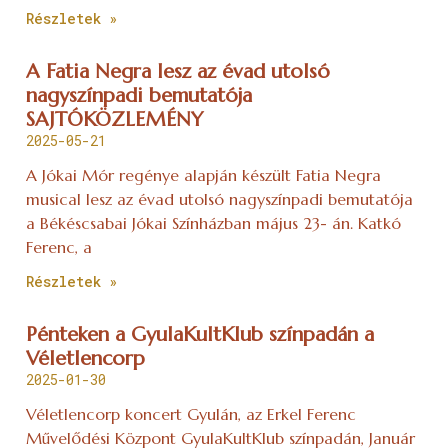
Részletek »
A Fatia Negra lesz az évad utolsó
nagyszínpadi bemutatója
SAJTÓKÖZLEMÉNY
2025-05-21
A Jókai Mór regénye alapján készült Fatia Negra
musical lesz az évad utolsó nagyszínpadi bemutatója
a Békéscsabai Jókai Színházban május 23- án. Katkó
Ferenc, a
Részletek »
Pénteken a GyulaKultKlub színpadán a
Véletlencorp
2025-01-30
Véletlencorp koncert Gyulán, az Erkel Ferenc
Művelődési Központ GyulaKultKlub színpadán, Január