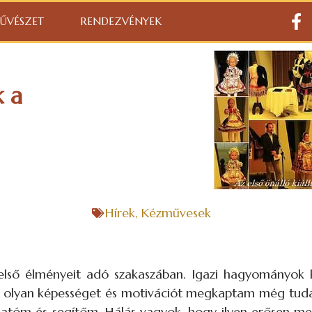
ŰVÉSZET
RENDEZVÉNYEK
k a
Hírek
,
Kézművesek
első élményeit adó szakaszában. Igazi hagyományok 
 olyan képességet és motivációt megkaptam még tudat 
gatóm és segítőm. Hálás vagyok, hogy ilyen erősen m