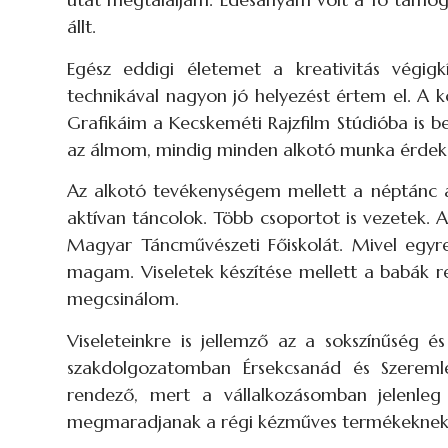
állt.
Egész eddigi életemet a kreativitás végigk
technikával nagyon jó helyezést értem el. A k
Grafikáim a Kecskeméti Rajzfilm Stúdióba is
az álmom, mindig minden alkotó munka érdeke
Az alkotó tevékenységem mellett a néptánc a 
aktívan táncolok. Több csoportot is vezetek.
Magyar Táncművészeti Főiskolát. Mivel egyre
magam. Viseletek készítése mellett a babák res
megcsinálom.
Viseleteinkre is jellemző az a sokszínűség és
szakdolgozatomban Érsekcsanád és Szeremle 
rendező, mert a vállalkozásomban jelenleg
megmaradjanak a régi kézműves termékeknek