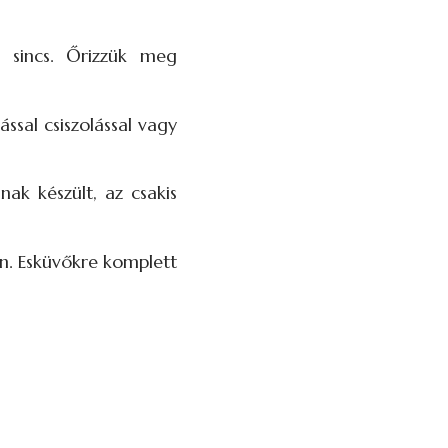
e sincs. Őrizzük meg
ssal csiszolással vagy
ak készült, az csakis
en. Esküvőkre komplett