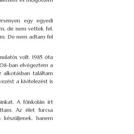
versenyen egy egyedi
m, de nem vettek fel.
tam. De nem adtam fel
ulatós volt. 1985 óta
2008-ban elvégeztem a
z alkotásban találtam
zést a kivitelezést is
nkat. A főiskolán írt
ttam. Az élet furcsa
n készüljenek, hanem