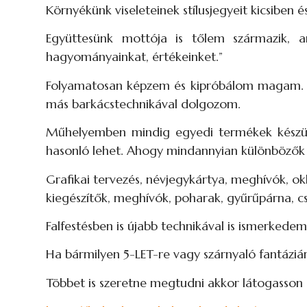
Környékünk viseleteinek stílusjegyeit kicsiben é
Együttesünk mottója is tőlem származik, a
hagyományainkat, értékeinket.”
Folyamatosan képzem és kipróbálom magam. Szer
más barkácstechnikával dolgozom.
Műhelyemben mindig egyedi termékek készülne
hasonló lehet. Ahogy mindannyian különbözők v
Grafikai tervezés, névjegykártya, meghívók, ok
kiegészítők, meghívók, poharak, gyűrűpárna, cs
Falfestésben is újabb technikával is ismerkede
Ha bármilyen 5-LET-re vagy szárnyaló fantázi
Többet is szeretne megtudni akkor látogasson 