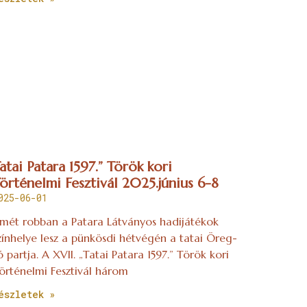
atai Patara 1597.” Török kori
örténelmi Fesztivál 2025.június 6-8
025-06-01
smét robban a Patara Látványos hadijátékok
zínhelye lesz a pünkösdi hétvégén a tatai Öreg-
ó partja. A XVII. „Tatai Patara 1597.” Török kori
örténelmi Fesztivál három
észletek »