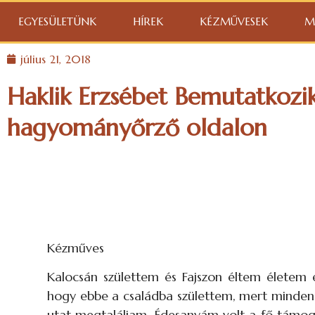
EGYESÜLETÜNK
HÍREK
KÉZMŰVESEK
M
július 21, 2018
Haklik Erzsébet Bemutatkozi
hagyományőrző oldalon
Kézműves
Kalocsán születtem és Fajszon éltem életem 
hogy ebbe a családba születtem, mert minden
utat megtaláljam. Édesanyám volt a fő támo