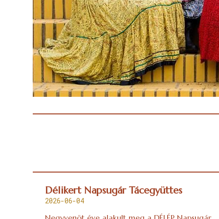
Délikert Napsugár Tácegyüttes
2026-06-04
Negyvenöt éve alakult meg a DÉLÉP Napsugár