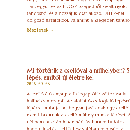
Táncegyüttes az ÉDOSZ Szegedből kivált nyolc
táncosból és a hozzájuk csatlakozó, DÉLÉP-nél
dolgozó fiatalokból, valamint a Szegeden tanuló
Részletek »
Mi történik a csellóval a műhelyben? 5
lépés, amitől új életre kel
2025-09-05
A cselló élő anyag: a fa legapróbb változása is
hallhatóan reagál. Az alábbi összefoglaló lépésrő
lépésre mutatja be, hogyan javítanak egy csellót
és mit takarnak a cselló műhely munka lépései. 
cél nem pusztán hibaelhárítás, hanem tudatos
hangfejlesztés – ettől lesz valóban minőségi a