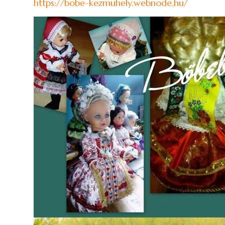
https://bobe-kezmuhely.webnode.hu/