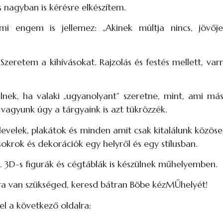
s nagyban is kérésre elkészítem.
mi engem is jellemez: „Akinek múltja nincs, jövőj
etem a kihívásokat. Rajzolás és festés mellett, varrá
k, ha valaki „ugyanolyant” szeretne, mint, ami másn
agyunk úgy a tárgyaink is azt tükrözzék.
levelek, plakátok és minden amit csak kitalálunk közös
okrok és dekorációk egy helyről és egy stílusban.
m. 3D-s figurák és cégtáblák is készülnek műhelyemben.
ára van szükséged, keresd bátran Böbe kézMŰhelyét!
el a következő oldalra: