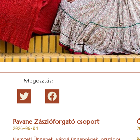
Megosztás:
Pavane Zászlóforgató csoport
Ó
2026-06-04
2
Nemzeti Ünnepek, városi ünnepségek, országos
R