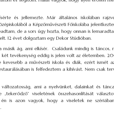
ísérte és jellemezte. Már általános iskolában rajz
özépiskolából a Képzőművészeti Főiskolába jelentkezte
 beadtam, de a sors úgy hozta, hogy onnan is lemarad
lt. 12 évet dolgoztam egy Dekor Stúdióban.
másik ág, ami elkísér. Családunk mindig is táncos, m
 A két tevékenység eddig is jelen volt az életemben. 
 kevesebb a művészeti iskola és diák, ezért ismét a
taurálásában is felfedeztem a kihívást. Nem csak terve
 változatosság, ami a nyelvünket, dalainkat és táncai
„tekerődző” viseletének összehasonlítását választo
 én is azon vagyok, hogy a viseletek ne szériába
.