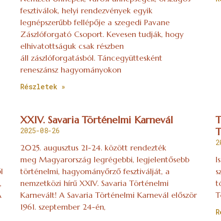
fesztiválok, helyi rendezvények egyik
legnépszerűbb fellépője a szegedi Pavane
Zászlóforgató Csoport. Kevesen tudják, hogy
elhivatottságuk csak részben
áll zászlóforgatásból. Táncegyüttesként
reneszánsz hagyományokon
Részletek »
XXIV. Savaria Történelmi Karnevál
T
2025-08-26
T
2
2025. augusztus 21-24. között rendezték
meg Magyarország legrégebbi, legjelentősebb
I
l
történelmi, hagyományőrző fesztiválját, a
s
,
nemzetközi hírű XXIV. Savaria Történelmi
t
A
Karnevált! A Savaria Történelmi Karnevál először
T
1961. szeptember 24-én,
R