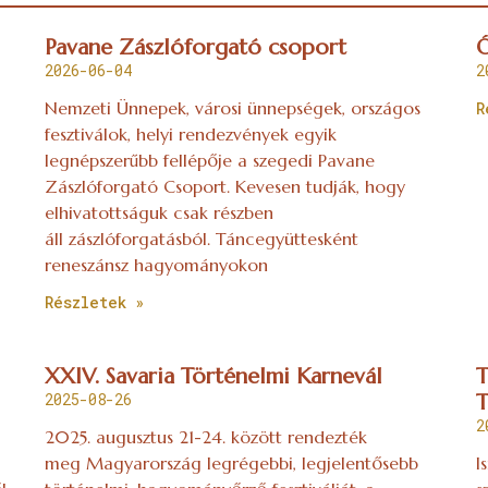
Pavane Zászlóforgató csoport
Ó
2026-06-04
2
Nemzeti Ünnepek, városi ünnepségek, országos
R
fesztiválok, helyi rendezvények egyik
legnépszerűbb fellépője a szegedi Pavane
Zászlóforgató Csoport. Kevesen tudják, hogy
elhivatottságuk csak részben
áll zászlóforgatásból. Táncegyüttesként
reneszánsz hagyományokon
Részletek »
XXIV. Savaria Történelmi Karnevál
T
2025-08-26
T
2
2025. augusztus 21-24. között rendezték
meg Magyarország legrégebbi, legjelentősebb
I