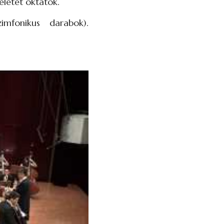
letet oktatok.
mfonikus darabok).