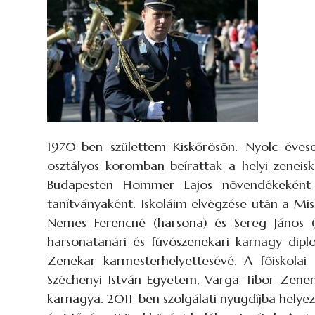
1970-ben születtem Kiskőrösön. Nyolc évese
osztályos koromban beírattak a helyi zeneis
Budapesten Hommer Lajos növendékeként 
tanítványaként. Iskoláim elvégzése után a Mis
Nemes Ferencné (harsona) és Sereg János 
harsonatanári és fúvószenekari karnagy dip
Zenekar karmesterhelyettesévé. A főiskola
Széchenyi István Egyetem, Varga Tibor Zene
karnagya. 2011-ben szolgálati nyugdíjba helye