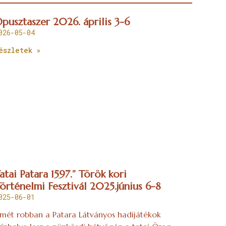
pusztaszer 2026. április 3-6
026-05-04
észletek »
atai Patara 1597.” Török kori
örténelmi Fesztivál 2025.június 6-8
025-06-01
smét robban a Patara Látványos hadijátékok