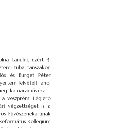
na tanulni, ezért 3.
eztem: tuba tanszakon
ós és Burget Péter
ertem felvételt, ahol
 meg kamaraművész –
 a veszprémi Légierő
ri végzettséget is a
ros Fúvószenekarának
 Református Kollégium