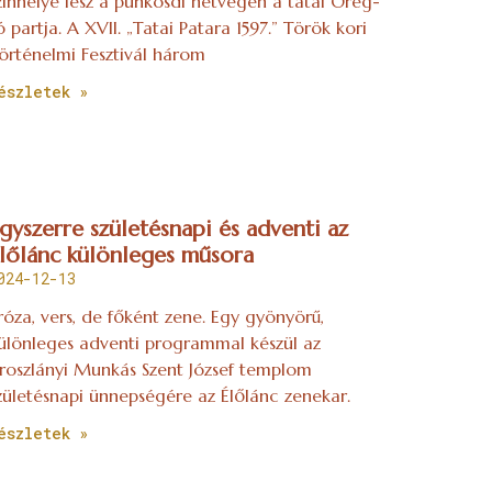
zínhelye lesz a pünkösdi hétvégén a tatai Öreg-
ó partja. A XVII. „Tatai Patara 1597.” Török kori
örténelmi Fesztivál három
észletek »
gyszerre születésnapi és adventi az
lőlánc különleges műsora
024-12-13
róza, vers, de főként zene. Egy gyönyörű,
ülönleges adventi programmal készül az
roszlányi Munkás Szent József templom
zületésnapi ünnepségére az Élőlánc zenekar.
észletek »