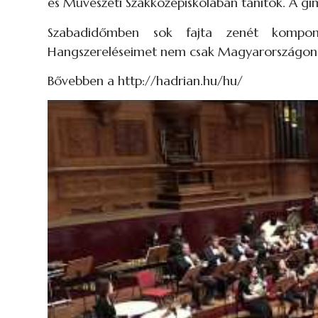
és Művészeti Szakközépiskolában tanítok. A g
Szabadidőmben sok fajta zenét komponál
Hangszereléseimet nem csak Magyarországon, d
Bővebben a http://hadrian.hu/hu/