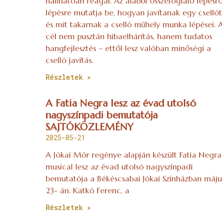
hallhatóan reagál. Az alábbi összefoglaló lépésrő
lépésre mutatja be, hogyan javítanak egy csellót
és mit takarnak a cselló műhely munka lépései. 
cél nem pusztán hibaelhárítás, hanem tudatos
hangfejlesztés – ettől lesz valóban minőségi a
cselló javítás.
Részletek »
A Fatia Negra lesz az évad utolsó
nagyszínpadi bemutatója
SAJTÓKÖZLEMÉNY
2025-05-21
A Jókai Mór regénye alapján készült Fatia Negra
musical lesz az évad utolsó nagyszínpadi
bemutatója a Békéscsabai Jókai Színházban máju
23- án. Katkó Ferenc, a
Részletek »