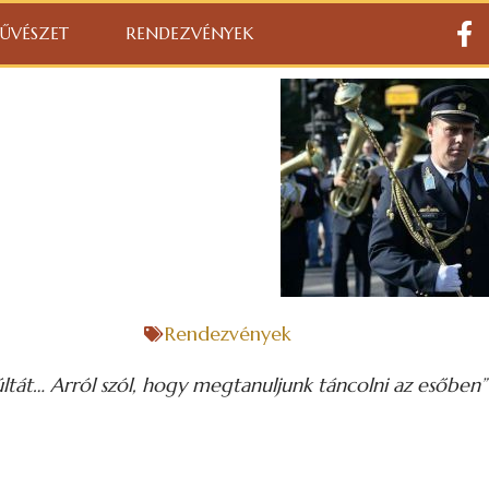
ŰVÉSZET
RENDEZVÉNYEK
Rendezvények
múltát… Arról szól, hogy megtanuljunk táncolni az esőben”