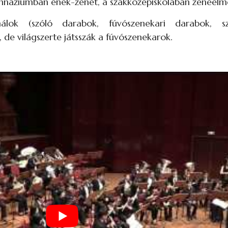
imnáziumban ének-zenét, a szakközépiskolában zeneelmé
ok (szóló darabok, fúvószenekari darabok, szi
e világszerte játsszák a fúvószenekarok.