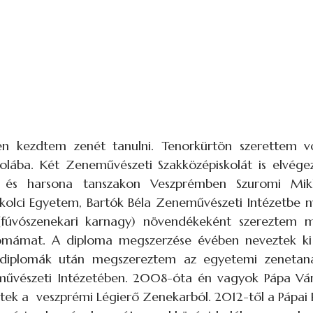
n kezdtem zenét tanulni. Tenorkürtön szerettem vol
kolába. Két Zeneművészeti Szakközépiskolát is elvég
és harsona tanszakon Veszprémben Szuromi Mikl
kolci Egyetem, Bartók Béla Zeneművészeti Intézetbe ny
(fúvószenekari karnagy) növendékeként szereztem
lomámat. A diploma megszerzése évében neveztek ki
i diplomák után megszereztem az egyetemi zenetaná
művészeti Intézetében. 2008-óta én vagyok Pápa Vá
ztek a veszprémi Légierő Zenekarból. 2012-től a Pápai