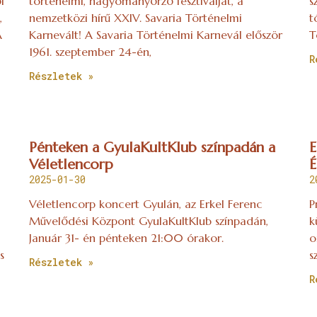
l
történelmi, hagyományőrző fesztiválját, a
s
,
nemzetközi hírű XXIV. Savaria Történelmi
t
A
Karnevált! A Savaria Történelmi Karnevál először
T
1961. szeptember 24-én,
R
Részletek »
Pénteken a GyulaKultKlub színpadán a
E
Véletlencorp
É
2025-01-30
2
Véletlencorp koncert Gyulán, az Erkel Ferenc
P
Művelődési Központ GyulaKultKlub színpadán,
k
Január 31- én pénteken 21:00 órakor.
o
s
s
Részletek »
R