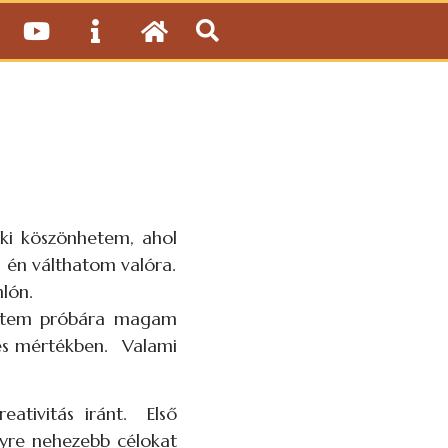
i köszönhetem, ahol
k én válthatom valóra.
lón.
ettem próbára magam
jes mértékben. Valami
ativitás iránt. Első
gyre nehezebb célokat