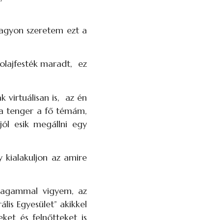
 nagyon szeretem ezt a
olajfesték maradt, ez
virtuálisan is, az én
a tenger a fő témám,
ól esik megállni egy
 kialakuljon az amire
magammal vigyem, az
is Egyesület” akikkel
et és felnőtteket is