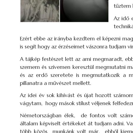
tűztem 
Az idő 
technik
Ezért ebbe az irányba kezdtem el képezni mag
is segít hogy az érzéseimet vászonra tudjam vi
A tájkép festészet lett az ami megmaradt, ebb
szemem és szívemen keresztül megmutatni ma
és az erdő szeretete is megmutatkozik a 
pillanatra a művészet mellett.
Az idei év sok kihívást és újat hozott számom
vágytam, hogy mások stílust véljenek felfede
Németországban élek, de fontos volt szá
általam képviselt értékeket át tudjam adni. 
több közös munkánk volt már, ebből kiemeln