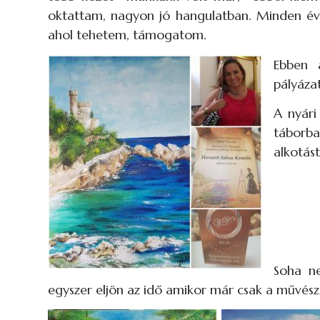
oktattam, nagyon jó hangulatban. Minden év
ahol tehetem, támogatom.
Ebben 
pályáza
A nyári
táborba
alkotás
Soha n
egyszer eljön az idő amikor már csak a művé