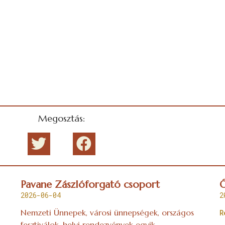
Megosztás:
Pavane Zászlóforgató csoport
Ó
2026-06-04
2
Nemzeti Ünnepek, városi ünnepségek, országos
R
fesztiválok, helyi rendezvények egyik