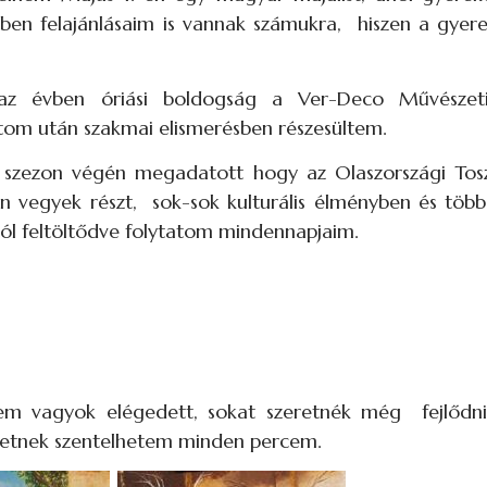
ben felajánlásaim is vannak számukra, hiszen a gyer
az évben óriási boldogság a Ver-Deco Művészeti
tom után szakmai elismerésben részesültem.
 szezon végén megadatott hogy az Olaszországi Tos
n vegyek részt, sok-sok kulturális élményben és több
tól feltöltődve folytatom mindennapjaim.
em vagyok elégedett, sokat szeretnék még fejlőd
szetnek szentelhetem minden percem.