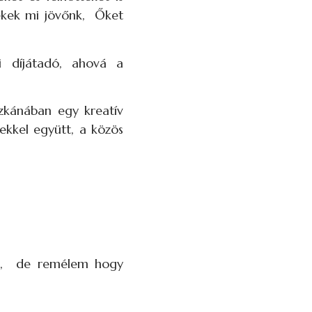
ekek mi jövőnk, Őket
 díjátadó, ahová a
zkánában egy kreatív
ekkel együtt, a közös
ni, de remélem hogy