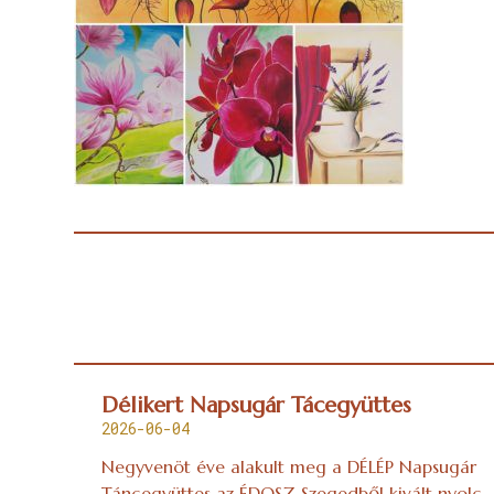
Délikert Napsugár Tácegyüttes
2026-06-04
Negyvenöt éve alakult meg a DÉLÉP Napsugár
Táncegyüttes az ÉDOSZ Szegedből kivált nyolc