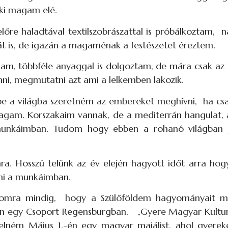
ki magam elé.
előre haladtával textilszobrászattal is próbálkoztam,
át is, de igazán a magaménak a festészetet éreztem.
am, többféle anyaggal is dolgoztam, de mára csak az 
nni, megmutatni azt ami a lelkemben lakozik.
e a világba szeretném az embereket meghívni, ha csak 
gam. Korszakaim vannak, de a mediterrán hangulat, 
munkáimban. Tudom hogy ebben a rohanó világban j
ra. Hosszú telünk az év elején hagyott időt arra hogy
zni a munkáimban.
momra mindig, hogy a Szülőföldem hagyományait 
Van egy Csoport Regensburgban, „Gyere Magyar Kulturál
ém Május 1.-én egy magyar majálist, ahol gyerekek