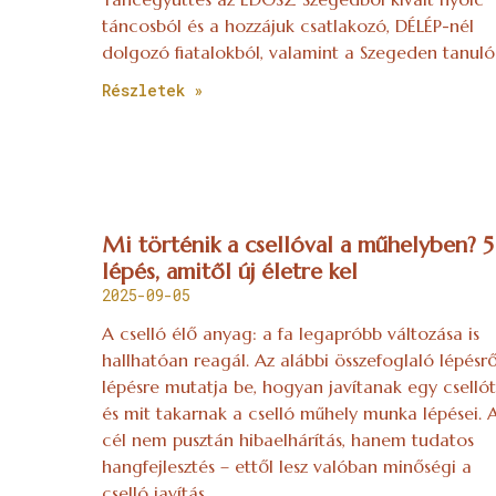
táncosból és a hozzájuk csatlakozó, DÉLÉP-nél
dolgozó fiatalokból, valamint a Szegeden tanuló
Részletek »
Mi történik a csellóval a műhelyben? 5
lépés, amitől új életre kel
2025-09-05
A cselló élő anyag: a fa legapróbb változása is
hallhatóan reagál. Az alábbi összefoglaló lépésrő
lépésre mutatja be, hogyan javítanak egy csellót
és mit takarnak a cselló műhely munka lépései. 
cél nem pusztán hibaelhárítás, hanem tudatos
hangfejlesztés – ettől lesz valóban minőségi a
cselló javítás.