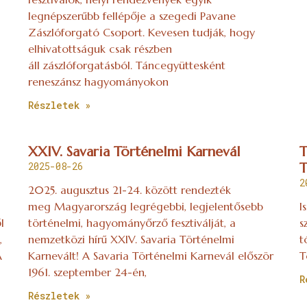
legnépszerűbb fellépője a szegedi Pavane
Zászlóforgató Csoport. Kevesen tudják, hogy
elhivatottságuk csak részben
áll zászlóforgatásból. Táncegyüttesként
reneszánsz hagyományokon
Részletek »
XXIV. Savaria Történelmi Karnevál
T
2025-08-26
T
2
2025. augusztus 21-24. között rendezték
meg Magyarország legrégebbi, legjelentősebb
I
l
történelmi, hagyományőrző fesztiválját, a
s
,
nemzetközi hírű XXIV. Savaria Történelmi
t
A
Karnevált! A Savaria Történelmi Karnevál először
T
1961. szeptember 24-én,
R
Részletek »