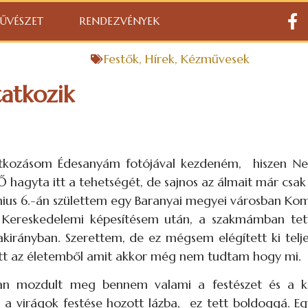
ŰVÉSZET
RENDEZVÉNYEK
Festők
,
Hírek
,
Kézművesek
atkozik
tkozásom Édesanyám fotójával kezdeném, hiszen Nek
 Ő hagyta itt a tehetségét, de sajnos az álmait már csa
nius 6.-án születtem egy Baranyai megyei városban Kom
t Kereskedelemi képesítésem után, a szakmámban t
akirányban. Szerettem, de ez mégsem elégített ki tel
tt az életemből amit akkor még nem tudtam hogy mi.
n mozdult meg bennem valami a festészet és a kre
 a virágok festése hozott lázba, ez tett boldoggá. E