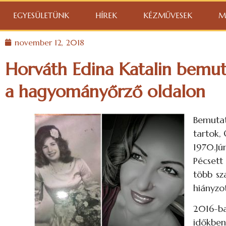
EGYESÜLETÜNK
HÍREK
KÉZMŰVESEK
M
november 12, 2018
Horváth Edina Katalin bemut
a hagyományőrző oldalon
Bemuta
tartok,
1970.Jú
Pécset
több sz
hiányzo
2016-ba
időkben