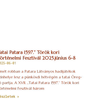
atai Patara 1597.” Török kori
örténelmi Fesztivál 2025.június 6-8
025-06-01
smét robban a Patara Látványos hadijátékok
zínhelye lesz a pünkösdi hétvégén a tatai Öreg-
ó partja. A XVII. „Tatai Patara 1597.” Török kori
örténelmi Fesztivál három
észletek »