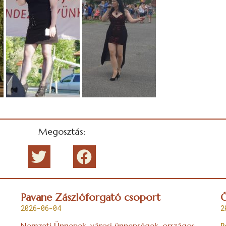
Megosztás:
Pavane Zászlóforgató csoport
Ó
2026-06-04
2
Nemzeti Ünnepek, városi ünnepségek, országos
R