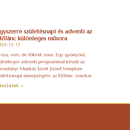
gyszerre születésnapi és adventi az
lőlánc különleges műsora
024-12-13
róza, vers, de főként zene. Egy gyönyörű,
ülönleges adventi programmal készül az
roszlányi Munkás Szent József templom
zületésnapi ünnepségére az Élőlánc zenekar.
észletek »