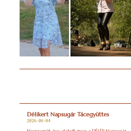
Délikert Napsugár Tácegyüttes
2026-06-04
Negyvenöt éve alakult meg a DÉLÉP Napsugár