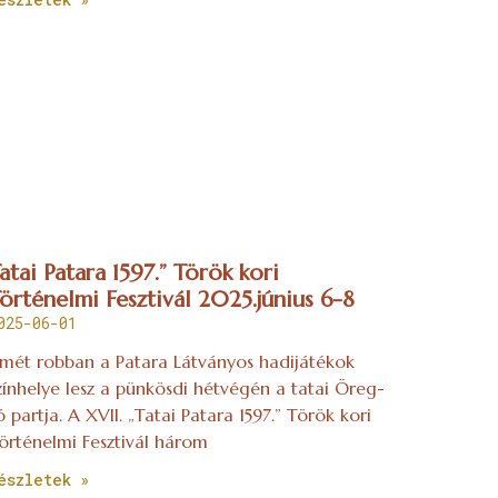
atai Patara 1597.” Török kori
örténelmi Fesztivál 2025.június 6-8
025-06-01
smét robban a Patara Látványos hadijátékok
zínhelye lesz a pünkösdi hétvégén a tatai Öreg-
ó partja. A XVII. „Tatai Patara 1597.” Török kori
örténelmi Fesztivál három
észletek »