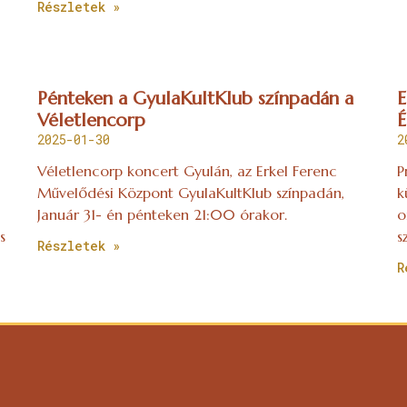
Részletek »
Pénteken a GyulaKultKlub színpadán a
E
Véletlencorp
É
2025-01-30
2
Véletlencorp koncert Gyulán, az Erkel Ferenc
P
Művelődési Központ GyulaKultKlub színpadán,
k
Január 31- én pénteken 21:00 órakor.
o
s
s
Részletek »
R