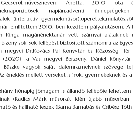
Gecséről,művésznevem Anetta. 2010. óta é
gyermeknapon,idősek napján,adventi ünnepségeke
alok (interaktív gyermekműsor),operettek,mulatós,s
 már említettem,2010.-ben kezdtem pályafutásom. A
áth Kinga magánénektanár vett szárnyai alá,akine
 bizony sok-sok fellépést biztosított számomra az Egyes
 megyei Dr.Kovács Pál Könyvtár és Közösségi Tér 
ől (2020), a Vas megyei Berzsenyi Dániel könyvtár
n. Büszke vagyok saját dalomra,melynek szövege te
Az éneklés mellett verseket is írok, gyermekeknek és a
hány hónapig jómagam is állandó fellépője lehettem
sorainak (Radics Márk műsora). Idén újabb műsorba
ató és hallható leszek (Barna Barnabás és Csibész Tóth