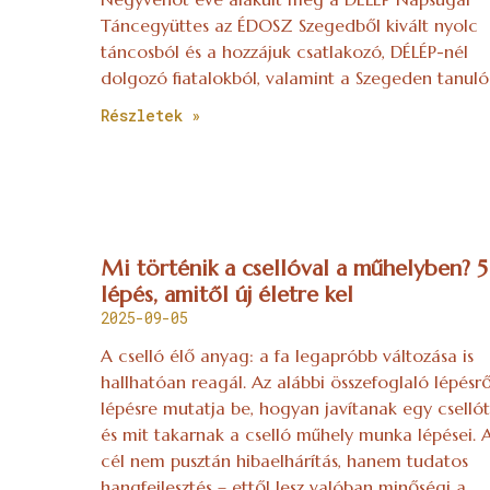
Táncegyüttes az ÉDOSZ Szegedből kivált nyolc
táncosból és a hozzájuk csatlakozó, DÉLÉP-nél
dolgozó fiatalokból, valamint a Szegeden tanuló
Részletek »
Mi történik a csellóval a műhelyben? 5
lépés, amitől új életre kel
2025-09-05
A cselló élő anyag: a fa legapróbb változása is
hallhatóan reagál. Az alábbi összefoglaló lépésrő
lépésre mutatja be, hogyan javítanak egy csellót
és mit takarnak a cselló műhely munka lépései. 
cél nem pusztán hibaelhárítás, hanem tudatos
hangfejlesztés – ettől lesz valóban minőségi a