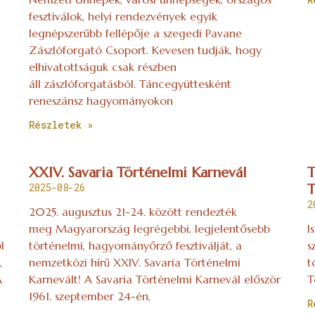
fesztiválok, helyi rendezvények egyik
legnépszerűbb fellépője a szegedi Pavane
Zászlóforgató Csoport. Kevesen tudják, hogy
elhivatottságuk csak részben
áll zászlóforgatásból. Táncegyüttesként
reneszánsz hagyományokon
Részletek »
XXIV. Savaria Történelmi Karnevál
T
2025-08-26
T
2
2025. augusztus 21-24. között rendezték
meg Magyarország legrégebbi, legjelentősebb
I
l
történelmi, hagyományőrző fesztiválját, a
s
,
nemzetközi hírű XXIV. Savaria Történelmi
t
A
Karnevált! A Savaria Történelmi Karnevál először
T
1961. szeptember 24-én,
R