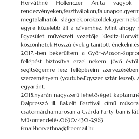
Horváthné Hollenczer Anita vagyok 
rendezvényeken,fesztiválokon,falunapon,
megtalálhatók slágerek,örökzöldek,gyermekd
egyre közelebb áll a szívemhez. Mint ahogy
Egyesület művészeti vezetője Klesitz-Horv
köszönhetek.Hosszú évekig tanított énekelni,és
2017.-ben bekerültem a Győr-Moson-Sopron
fellépést biztosítva ezzel nekem. Jövő évt
segítségemre lesz fellépéseim szervezésébe
szerzeményem (youtube:Egyszer sztár leszel). 
egyaránt.
2018.nyarán nagyszerű lehetőséget kaptam:né
Dalpresszó ill. Bakelit Fesztivál című mű
csatornán,hamarosan a Csárda Party-ban is láth
Műsorrendelés:0630/430-2963
Email:horvathna@freemail.hu