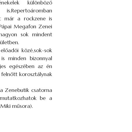
nekelek különböző
n is.Repertoáromban
őt már a rockzene is
 Pápai Megafon Zenei
k nagyon sok mindent
ületben.
előadói közé,sok-sok
 is minden bizonnyal
ljes egészében az én
 felnőtt korosztálynak
 a Zenebutik csatorna
n mutatkozhatok be a
 Miki műsora).