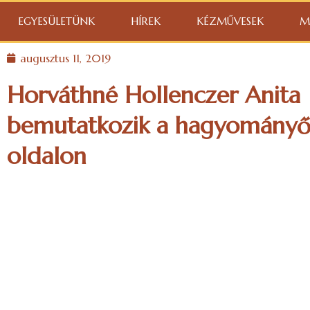
EGYESÜLETÜNK
HÍREK
KÉZMŰVESEK
M
augusztus 11, 2019
Horváthné Hollenczer Anita
bemutatkozik a hagyományő
oldalon