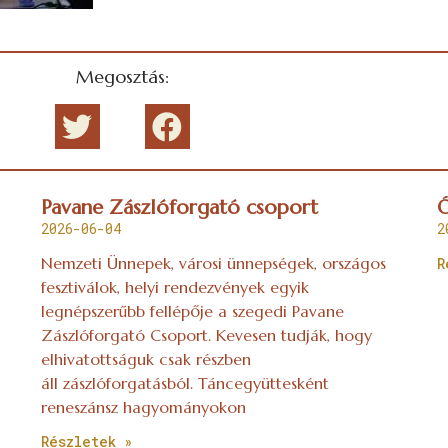
Megosztás:
Pavane Zászlóforgató csoport
Ó
2026-06-04
2
Nemzeti Ünnepek, városi ünnepségek, országos
R
fesztiválok, helyi rendezvények egyik
legnépszerűbb fellépője a szegedi Pavane
Zászlóforgató Csoport. Kevesen tudják, hogy
elhivatottságuk csak részben
áll zászlóforgatásból. Táncegyüttesként
reneszánsz hagyományokon
Részletek »