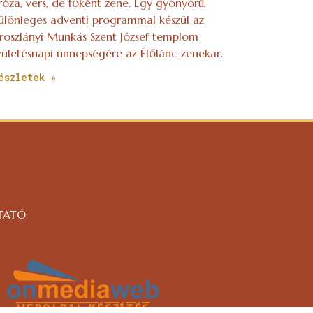
róza, vers, de főként zene. Egy gyönyörű,
ülönleges adventi programmal készül az
roszlányi Munkás Szent József templom
zületésnapi ünnepségére az Élőlánc zenekar.
észletek »
TATÓ
WEBOLDAL KÉSZÍTÉS