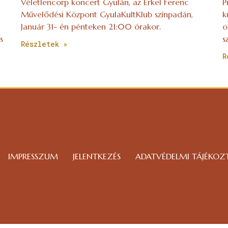
Véletlencorp koncert Gyulán, az Erkel Ferenc
P
Művelődési Központ GyulaKultKlub színpadán,
k
Január 31- én pénteken 21:00 órakor.
o
s
s
Részletek »
R
IMPRESSZUM
JELENTKEZÉS
ADATVÉDELMI TÁJÉKOZ