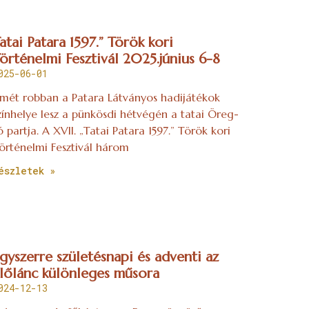
atai Patara 1597.” Török kori
örténelmi Fesztivál 2025.június 6-8
025-06-01
smét robban a Patara Látványos hadijátékok
zínhelye lesz a pünkösdi hétvégén a tatai Öreg-
ó partja. A XVII. „Tatai Patara 1597.” Török kori
örténelmi Fesztivál három
észletek »
gyszerre születésnapi és adventi az
lőlánc különleges műsora
024-12-13