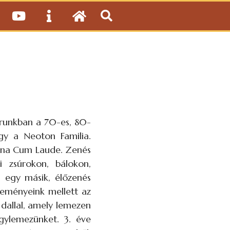
orunkban a 70-es, 80-
agy a Neoton Familia.
Magna Cum Laude. Zenés
i zsúrokon, bálokon,
n egy másik, élőzenés
zeményeink mellett az
 dallal, amely lemezen
agylemezünket. 3. éve