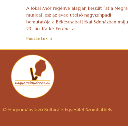
A Jókai Mór regénye alapján készült Fatia Negra
musical lesz az évad utolsó nagyszínpadi
bemutatója a Békéscsabai Jókai Színházban máju
23- án. Katkó Ferenc, a
Részletek »
© Hagyományőrző Kulturális Egyesület Szombathely