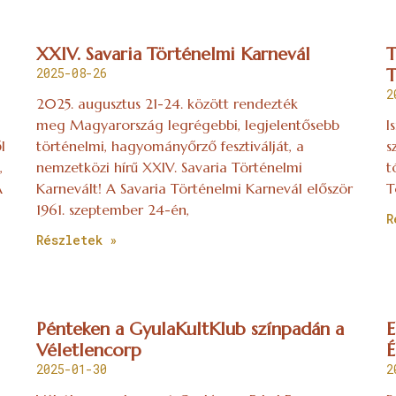
XXIV. Savaria Történelmi Karnevál
T
2025-08-26
T
2
2025. augusztus 21-24. között rendezték
meg Magyarország legrégebbi, legjelentősebb
I
l
történelmi, hagyományőrző fesztiválját, a
s
,
nemzetközi hírű XXIV. Savaria Történelmi
t
A
Karnevált! A Savaria Történelmi Karnevál először
T
1961. szeptember 24-én,
R
Részletek »
Pénteken a GyulaKultKlub színpadán a
E
Véletlencorp
É
2025-01-30
2