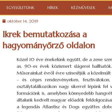
EGYESÜLETÜNK
HÍREK
KÉZMŰVESEK
M
október 14, 2019
Ikrek bemutatkozása a
hagyományőrző oldalon
Közel 10 éve énekelünk együtt, de a zene sz
as, 90-es évek közismert slágerei hallhatók
Műsorainkat évről évre színesítjük a közelmúl
– és céges rendezvényeken, fesztiválokon,
osztálytalálkozókon nagy sikerrel lépünk fel
formációnk is, amelyben könnyedebb hangvéte
általunk kedvelt magyar előadók feldolgozásai 
a legendás Atlantisz és Dogs együttes dobos