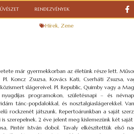
ŰVÉSZET
RENDEZVÉNYEK
Hírek
,
Zene
eretete már gyermekkorban az életünk része lett. Műs
. Pl. Koncz Zsuzsa, Kovács Kati, Cserháti Zsuzsa, v
t közismert slágereivel. Pl. Republic, Quimby vagy a 
 nyugdíjas programokon, születésnapi – és névnap
 vidám tánc-popdalokkal, és nosztalgiaslágerekkel. Va
lű rockzenét játszunk. Repertoárunkban a saját szer
is szerepelnek. 2 éve jelent meg kislemezünk két saját
a, Pintér István dobol. Tavaly elkészítettük első n