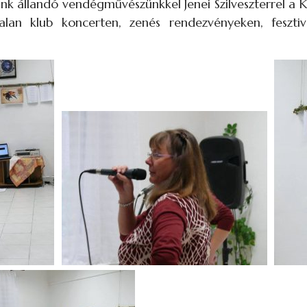
nk állandó vendégművészünkkel Jenei Szilveszterrel a 
an klub koncerten, zenés rendezvényeken, fesztiv