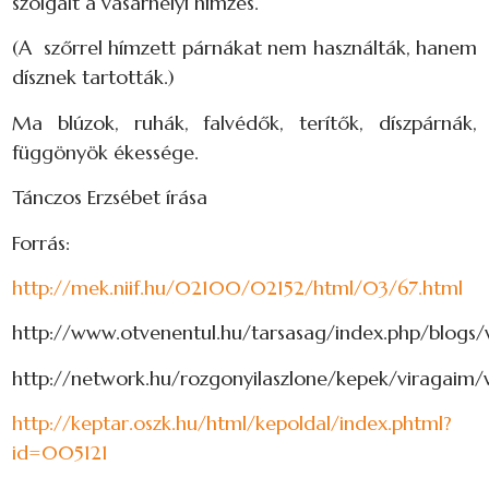
szolgált a vásárhelyi hímzés.
(A szőrrel hímzett párnákat nem használták, hanem
dísznek tartották.)
Ma blúzok, ruhák, falvédők, terítők, díszpárnák,
függönyök ékessége.
Tánczos Erzsébet írása
Forrás:
http://mek.niif.hu/02100/02152/html/03/67.html
http://www.otvenentul.hu/tarsasag/index.php/blogs/
http://network.hu/rozgonyilaszlone/kepek/viragaim/
http://keptar.oszk.hu/html/kepoldal/index.phtml?
id=005121