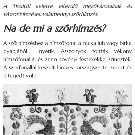
A Tiszától keletre elterülő mezővárosainak és
vászonhímzései, valamennyi szőrhímzés.
Na de mi a szőrhímzés?
A szőrhímzéshez a hímzőfonal a racka juh vagy birka
gyapjából nyerik. Asszonyok fonták vékony
hímzőfonallá, és anno növényi festékekkel színezték.
A szőrfonállal készült hímzés országszerte ismert és
elterjedt volt!