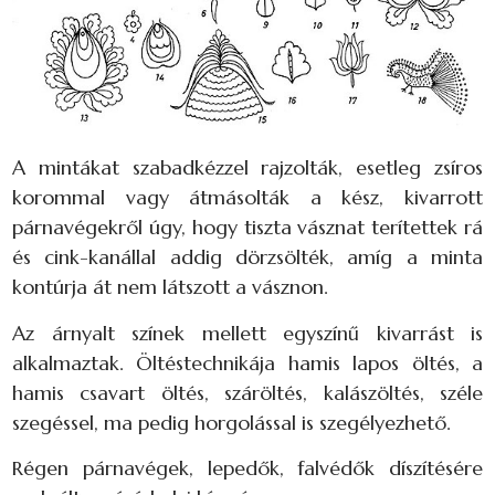
A mintákat szabadkézzel rajzolták, esetleg zsíros
korommal vagy átmásolták a kész, kivarrott
párnavégekről úgy, hogy tiszta vásznat terítettek rá
és cink-kanállal addig dörzsölték, amíg a minta
kontúrja át nem látszott a vásznon.
Az árnyalt színek mellett egyszínű kivarrást is
alkalmaztak. Öltéstechnikája hamis lapos öltés, a
hamis csavart öltés, száröltés, kalászöltés, széle
szegéssel, ma pedig horgolással is szegélyezhető.
Régen párnavégek, lepedők, falvédők díszítésére