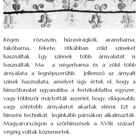
Régen rózsaszín, búzavirágkék, aranybarna,
fakóbarna, fekete, ritkábban zöld színeket
használtak. Egy színnek több árnyalatát is
használták. Ma a négerbarna és a zöld több
árnyalata a legnépszerűbb. Jellemző az árnyalt
színek használata, amelyet úgy értek el, hogy a
hímzőfonalat ugyanabba a festékoldatba egyszer,
vagy többször mártották aszerint, hogy, világosabb,
vagy sötétebb árnyalatot akartak elérni. Ezt a
hímzési technikát leginkább párnákon alkalmazták.
Magyarországon a szőrhímzések a XVIII. század
végéig voltak közismertek.