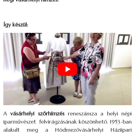
Így készül:
A
vásárhelyi szőrhímzés
reneszánsza a helyi népi
iparművészet felvirágzásának köszönhető. 1953-ban
alakult meg a Hódmezővásárhelyi Háziipari