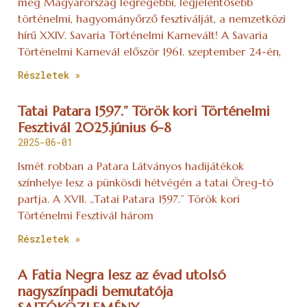
meg Magyarország legrégebbi, legjelentősebb
történelmi, hagyományőrző fesztiválját, a nemzetközi
hírű XXIV. Savaria Történelmi Karnevált! A Savaria
Történelmi Karnevál először 1961. szeptember 24-én,
Részletek »
Tatai Patara 1597.” Török kori Történelmi
Fesztivál 2025.június 6-8
2025-06-01
Ismét robban a Patara Látványos hadijátékok
színhelye lesz a pünkösdi hétvégén a tatai Öreg-tó
partja. A XVII. „Tatai Patara 1597.” Török kori
Történelmi Fesztivál három
Részletek »
A Fatia Negra lesz az évad utolsó
nagyszínpadi bemutatója