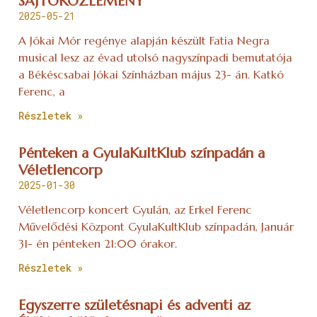
SAJTÓKÖZLEMÉNY
2025-05-21
A Jókai Mór regénye alapján készült Fatia Negra
musical lesz az évad utolsó nagyszínpadi bemutatója
a Békéscsabai Jókai Színházban május 23- án. Katkó
Ferenc, a
Részletek »
Pénteken a GyulaKultKlub színpadán a
Véletlencorp
2025-01-30
Véletlencorp koncert Gyulán, az Erkel Ferenc
Művelődési Központ GyulaKultKlub színpadán, Január
31- én pénteken 21:00 órakor.
Részletek »
Egyszerre születésnapi és adventi az