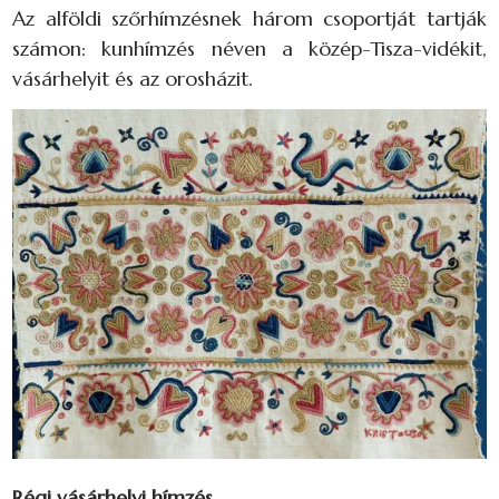
Az alföldi szőrhímzésnek három csoportját tartják
számon: kunhímzés néven a közép-Tisza-vidékit,
vásárhelyit és az orosházit.
Régi vásárhelyi hímzés.