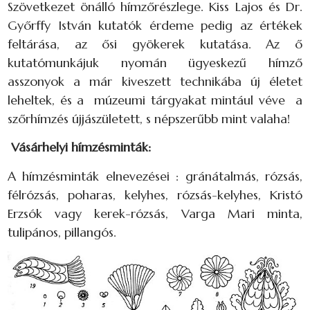
Szövetkezet önálló hímzőrészlege. Kiss Lajos és Dr.
Győrffy István kutatók érdeme pedig az értékek
feltárása, az ősi gyökerek kutatása. Az ő
kutatómunkájuk nyomán ügyeskezű hímző
asszonyok a már kiveszett technikába új életet
leheltek, és a múzeumi tárgyakat mintául véve a
szőrhímzés újjászületett, s népszerűbb mint valaha!
Vásárhelyi hímzésminták:
A hímzésminták elnevezései : gránátalmás, rózsás,
félrózsás, poharas, kelyhes, rózsás-kelyhes, Kristó
Erzsók vagy kerek-rózsás, Varga Mari minta,
tulipános, pillangós.