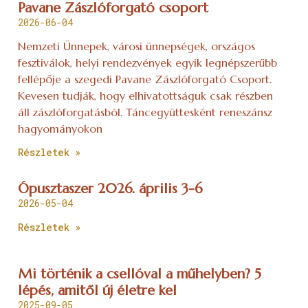
Pavane Zászlóforgató csoport
2026-06-04
Nemzeti Ünnepek, városi ünnepségek, országos
fesztiválok, helyi rendezvények egyik legnépszerűbb
fellépője a szegedi Pavane Zászlóforgató Csoport.
Kevesen tudják, hogy elhivatottságuk csak részben
áll zászlóforgatásból. Táncegyüttesként reneszánsz
hagyományokon
Részletek »
Ópusztaszer 2026. április 3-6
2026-05-04
Részletek »
Mi történik a csellóval a műhelyben? 5
lépés, amitől új életre kel
2025-09-05