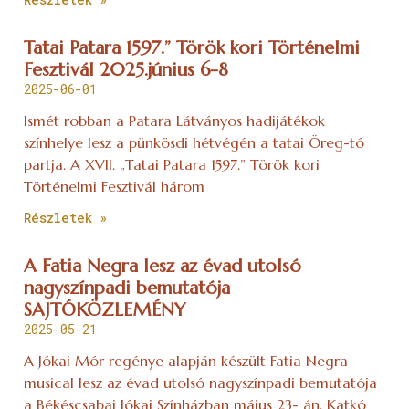
Tatai Patara 1597.” Török kori Történelmi
Fesztivál 2025.június 6-8
2025-06-01
Ismét robban a Patara Látványos hadijátékok
színhelye lesz a pünkösdi hétvégén a tatai Öreg-tó
partja. A XVII. „Tatai Patara 1597.” Török kori
Történelmi Fesztivál három
Részletek »
A Fatia Negra lesz az évad utolsó
nagyszínpadi bemutatója
SAJTÓKÖZLEMÉNY
2025-05-21
A Jókai Mór regénye alapján készült Fatia Negra
musical lesz az évad utolsó nagyszínpadi bemutatója
a Békéscsabai Jókai Színházban május 23- án. Katkó