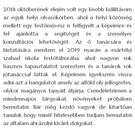
2018 októberének elején volt egy kisebb kiállításom
az egyik helyi olvasókörben, ahol a helyi közösség
mellett egy festőművész is felfigyelt a képeimre és
fel ajánlotta a segítségét és a személyes
konzultációs lehetőségét. Az ő tanácsára és
biztatására mentem el 2019 nyarán a mártélyi
szabad iskola festőtáborába, ahol nagyon sok
hasznos tapasztalatot szereztem és a tanárok sok
jótanáccsal láttak el. Képeimen igyekszem vissza
adni azt a hangulatot amely az alföld oly jellegzetes,
olykor magányos tanyáit átjárja. Csendéleteimen a
mindennapos tárgyakat, növényeket próbálom
bemutatni. Bár még kezdő vagyok de kitartóan
tanulok hogy minél hitelesebben tudjam bemutatni
az általam ábrázolni kívánt dolgokat.