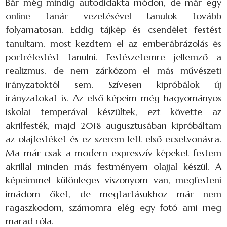
Bár még mindig autodidakta módon, de már egy
online tanár vezetésével tanulok tovább
folyamatosan. Eddig tájkép és csendélet festést
tanultam, most kezdtem el az emberábrázolás és
portréfestést tanulni. Festészetemre jellemző a
realizmus, de nem zárkózom el más művészeti
irányzatoktól sem. Szívesen kipróbálok új
irányzatokat is. Az első képeim még hagyományos
iskolai temperával készültek, ezt követte az
akrilfesték, majd 2018 augusztusában kipróbáltam
az olajfestéket és ez szerem lett első ecsetvonásra.
Ma már csak a modern expresszív képeket festem
akrillal minden más festményem olajjal készül. A
képeimmel különleges viszonyom van, megfesteni
imádom őket, de megtartásukhoz már nem
ragaszkodom, számomra elég egy fotó ami meg
marad róla.