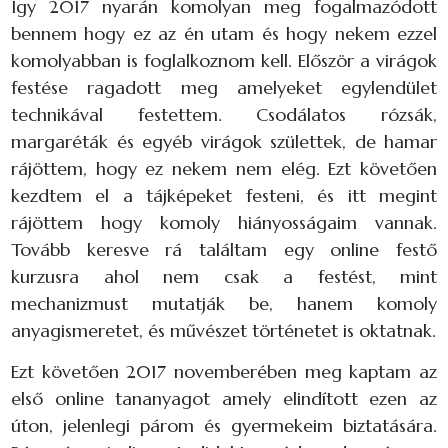
Így 2017 nyarán komolyan meg fogalmazódott
bennem hogy ez az én utam és hogy nekem ezzel
komolyabban is foglalkoznom kell. Először a virágok
festése ragadott meg amelyeket egylendület
technikával festettem. Csodálatos rózsák,
margaréták és egyéb virágok születtek, de hamar
rájöttem, hogy ez nekem nem elég. Ezt követően
kezdtem el a tájképeket festeni, és itt megint
rájöttem hogy komoly hiányosságaim vannak.
Tovább keresve rá találtam egy online festő
kurzusra ahol nem csak a festést, mint
mechanizmust mutatják be, hanem komoly
anyagismeretet, és művészet történetet is oktatnak.
Ezt követően 2017 novemberében meg kaptam az
első online tananyagot amely elindított ezen az
úton, jelenlegi párom és gyermekeim biztatására.