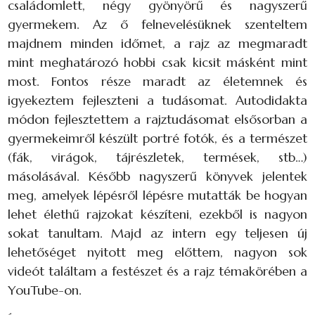
családomlett, négy gyönyörű és nagyszerű
gyermekem. Az ő felnevelésüknek szenteltem
majdnem minden időmet, a rajz az megmaradt
mint meghatározó hobbi csak kicsit másként mint
most. Fontos része maradt az életemnek és
igyekeztem fejleszteni a tudásomat. Autodidakta
módon fejlesztettem a rajztudásomat elsősorban a
gyermekeimről készült portré fotók, és a természet
(fák, virágok, tájrészletek, termések, stb…)
másolásával. Később nagyszerű könyvek jelentek
meg, amelyek lépésről lépésre mutatták be hogyan
lehet élethű rajzokat készíteni, ezekből is nagyon
sokat tanultam. Majd az intern egy teljesen új
lehetőséget nyitott meg előttem, nagyon sok
videót találtam a festészet és a rajz témakörében a
YouTube-on.