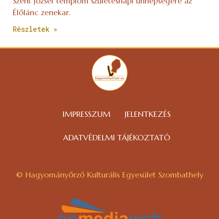
Szent József templom születésnapi ünnepségére az
Élőlánc zenekar.
Részletek »
IMPRESSZUM
JELENTKEZÉS
ADATVÉDELMI TÁJÉKOZTATÓ
© Hagyományőrző Kulturális Egyesület Szombathely