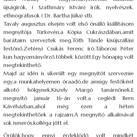
újságírók, ( Szathmáry István) írók, nyelvészek,
ethnográfusok ( Dr. Bartha Júlia) stb.
Tavaly augusztus elsején volt első önálló kiállításom
megnyitója Túrkevén,a Kópia Cukrászdában,amit
barátaim szerveztek meg,Tóth Tünde kisújszállási
festőnő,Zetényi Csukás Ferenc író,Táborosi Péter
kun hagyományőrző,többek között.Egy hónapig volt
megtekinthető.
Majd az idén is sikerült egy megnyitót szerveznie
egy,a munkahelyemen óraadó,de amúgy festőként
alkotó hölgynek,Kiszely Margó tanárnőnek.E
megnyitó január 16-án volt,a ceglédi Bern
Kávéházban,ahol még ezen a héten
megtekinthetőek a rajzaim.A megnyitó alkalmával
sok ismerős,kolléga jött el.
Örülök,hogy ennyi érdeklődő volt mindkét