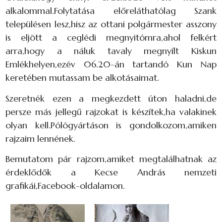
alkalommal.Folytatása előreláthatólag Szank
településen lesz,hisz az ottani polgármester asszony
is eljött a ceglédi megnyitómra,ahol felkért
arra,hogy a náluk tavaly megnyílt Kiskun
Emlékhelyen,ezév 06.20-án tartandó Kun Nap
keretében mutassam be alkotásaimat.
Szeretnék ezen a megkezdett úton haladni,de
persze más jellegű rajzokat is készítek,ha valakinek
olyan kell.Pólógyártáson is gondolkozom,amiken
rajzaim lennének.
Bemutatom pár rajzom,amiket megtalálhatnak az
érdeklődők a Kecse András nemzeti
grafikái,Facebook-oldalamon.