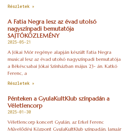
Részletek »
A Fatia Negra lesz az évad utolsó
nagyszínpadi bemutatója
SAJTÓKÖZLEMÉNY
2025-05-21
A Jókai Mór regénye alapján készült Fatia Negra
musical lesz az évad utolsó nagyszínpadi bemutatója
a Békéscsabai Jókai Színházban május 23- án. Katkó
Ferenc, a
Részletek »
Pénteken a GyulaKultKlub színpadán a
Véletlencorp
2025-01-30
Véletlencorp koncert Gyulán, az Erkel Ferenc
Művelődési Központ GyulaKultKlub színpadán, Január