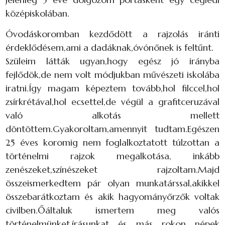
középiskolában.
Óvodáskoromban kezdődött a rajzolás iránti
érdeklődésem,ami a dadáknak,óvónőnek is feltűnt.
Szüleim látták ugyan,hogy egész jó irányba
fejlődök,de nem volt módjukban művészeti iskolába
iratni.Így magam képeztem tovább,hol filccel,hol
zsírkrétával,hol ecsettel,de végül a grafitceruzával
való alkotás mellett
döntöttem.Gyakoroltam,amennyit tudtam.Egészen
25 éves koromig nem foglalkoztatott túlzottan a
történelmi rajzok megalkotása, inkább
zenészeket,színészeket rajzoltam.Majd
összeismerkedtem pár olyan munkatárssal,akikkel
összebarátkoztam és akik hagyományőrzők voltak
civilben.Őáltaluk ismertem meg valós
történelmünket,írásunkat és más rokon népek