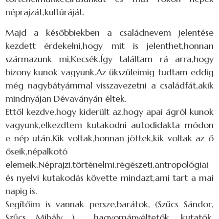
néprajzát,kultúráját.
Majd a későbbiekben a családnevem jelentése
kezdett érdekelni,hogy mit is jelenthet,honnan
származunk mi,Kecsék.Így találtam rá arra,hogy
bizony kunok vagyunk.Az ükszüleimig tudtam eddig
még nagybátyámmal visszavezetni a családfát,akik
mindnyájan Dévaványán éltek.
Ettől kezdve,hogy kiderült az,hogy apai ágról kunok
vagyunk,elkezdtem kutakodni autodidakta módon
e nép után.Kik voltak,honnan jöttek,kik voltak az ő
őseik,népalkotó
elemeik.Néprajzi,történelmi,régészeti,antropológiai
és nyelvi kutakodás követte mindazt,ami tart a mai
napig is.
Segítőim is vannak persze,barátok, (Szűcs Sándor,
Szűcs Mihály ) hagyományéltetők, kutatók,