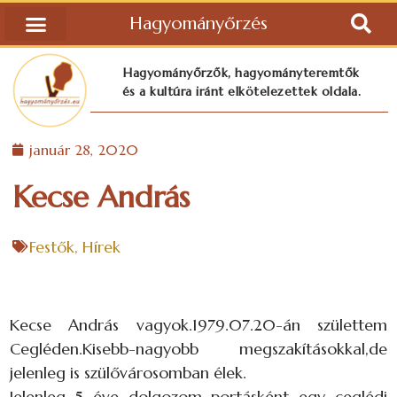
Hagyományőrzés
Hagyományőrzők, hagyományteremtők
és a kultúra iránt elkötelezettek oldala.
január 28, 2020
Kecse András
Festők
,
Hírek
Kecse András vagyok.1979.07.20-án születtem
Cegléden.Kisebb-nagyobb megszakításokkal,de
jelenleg is szülővárosomban élek.
Jelenleg 5 éve dolgozom portásként egy ceglédi