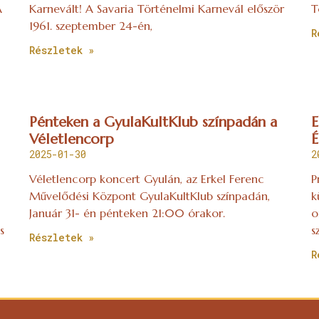
A
Karnevált! A Savaria Történelmi Karnevál először
T
1961. szeptember 24-én,
R
Részletek »
Pénteken a GyulaKultKlub színpadán a
E
Véletlencorp
É
2025-01-30
2
Véletlencorp koncert Gyulán, az Erkel Ferenc
P
Művelődési Központ GyulaKultKlub színpadán,
k
Január 31- én pénteken 21:00 órakor.
o
s
s
Részletek »
R