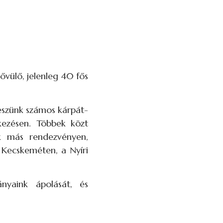
vülő, jelenleg 40 fős
eszünk számos kárpát-
kezésen. Többek közt
k más rendezvényen,
Kecskeméten, a Nyíri
ányaink ápolását, és