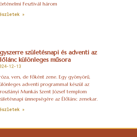
örténelmi Fesztivál három
észletek »
gyszerre születésnapi és adventi az
lőlánc különleges műsora
024-12-13
róza, vers, de főként zene. Egy gyönyörű,
ülönleges adventi programmal készül az
roszlányi Munkás Szent József templom
zületésnapi ünnepségére az Élőlánc zenekar.
észletek »