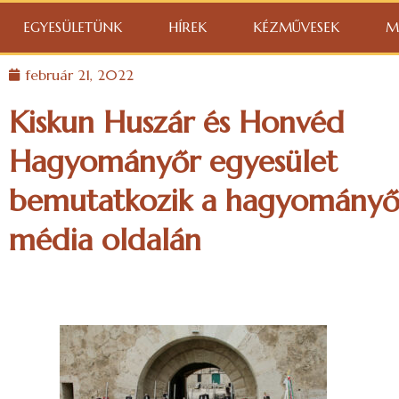
EGYESÜLETÜNK
HÍREK
KÉZMŰVESEK
M
február 21, 2022
Kiskun Huszár és Honvéd
Hagyományőr egyesület
bemutatkozik a hagyományő
média oldalán