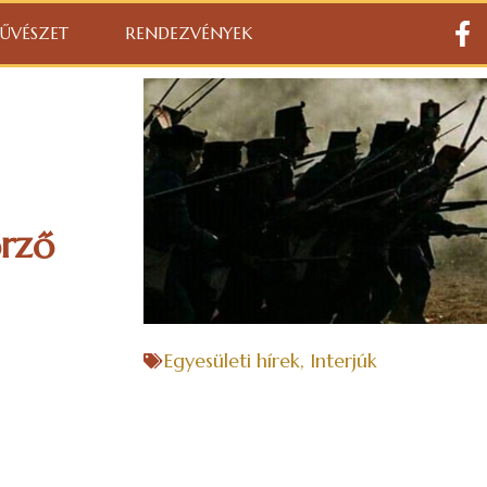
ŰVÉSZET
RENDEZVÉNYEK
rző
Egyesületi hírek
,
Interjúk