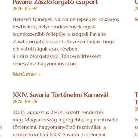
Pavane Zászlóforgató csoport
Ó
2026-06-04
2
Nemzeti Ünnepek, városi ünnepségek, országos
R
fesztiválok, helyi rendezvények egyik
legnépszerűbb fellépője a szegedi Pavane
Zászlóforgató Csoport. Kevesen tudják, hogy
elhivatottságuk csak részben
áll zászlóforgatásból. Táncegyüttesként
reneszánsz hagyományokon
Részletek »
XXIV. Savaria Történelmi Karnevál
T
2025-08-26
T
2
2025. augusztus 21-24. között rendezték
meg Magyarország legrégebbi, legjelentősebb
I
l
történelmi, hagyományőrző fesztiválját, a
s
,
nemzetközi hírű XXIV. Savaria Történelmi
t