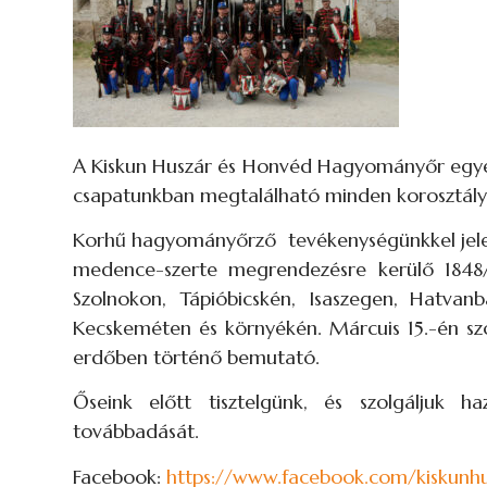
A Kiskun Huszár és Honvéd Hagyományőr egyes
csapatunkban megtalálható minden korosztály,
Korhű hagyományőrző tevékenységünkkel jelení
medence-szerte megrendezésre kerülő 1848/
Szolnokon, Tápióbicskén, Isaszegen, Hatv
Kecskeméten és környékén. Márcuis 15.-én s
erdőben történő bemutató.
Őseink előtt tisztelgünk, és szolgáljuk h
továbbadását.
Facebook:
https://www.facebook.com/kiskunh