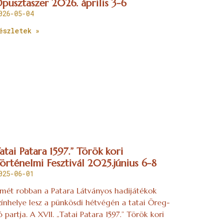
pusztaszer 2026. április 3-6
026-05-04
észletek »
atai Patara 1597.” Török kori
örténelmi Fesztivál 2025.június 6-8
025-06-01
smét robban a Patara Látványos hadijátékok
zínhelye lesz a pünkösdi hétvégén a tatai Öreg-
ó partja. A XVII. „Tatai Patara 1597.” Török kori