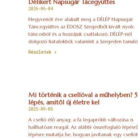
Délikert Napsugár Tácegyüttes
2026-06-04
Negyvenöt éve alakult meg a DÉLÉP Napsugár
Táncegyüttes az ÉDOSZ Szegedből kivált nyolc
táncosból és a hozzájuk csatlakozó, DÉLÉP-nél
dolgozó fiatalokból, valamint a Szegeden tanuló
Részletek »
Mi történik a csellóval a műhelyben? 5
lépés, amitől új életre kel
2025-09-05
A cselló élő anyag: a fa legapróbb változása is
hallhatóan reagál. Az alábbi összefoglaló lépésrő
lépésre mutatja be, hogyan javítanak egy csellót