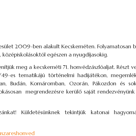
ület 2009-ben alakult Kecskeméten. Folyamatosan bő
 középiskolásoktól egészen a nyugdíjasokig.
tjük meg a kecskeméti 71. honvédzászlóaljat. Részt v
49-es tematikájú történelmi hadijátékon, megemlé
anban, Budán, Komáromban, Ozorán, Pákozdon és so
zokásosan megrendezésre kerülő saját rendezvényünk 
azánkat! Küldetésünknek tekintjük katonai hagyom
uszareshonved