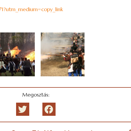
i.71?utm_medium=copy_link
Megosztás: