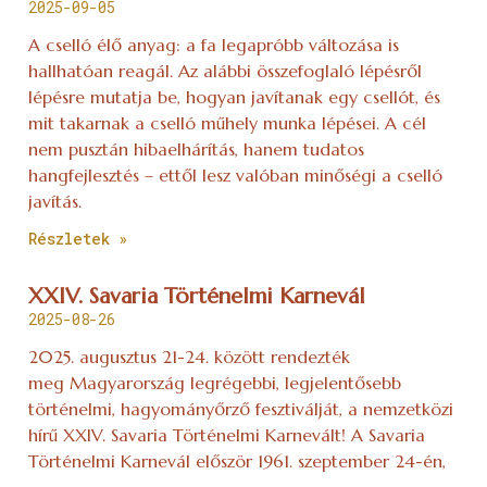
2025-09-05
A cselló élő anyag: a fa legapróbb változása is
hallhatóan reagál. Az alábbi összefoglaló lépésről
lépésre mutatja be, hogyan javítanak egy csellót, és
mit takarnak a cselló műhely munka lépései. A cél
nem pusztán hibaelhárítás, hanem tudatos
hangfejlesztés – ettől lesz valóban minőségi a cselló
javítás.
Részletek »
XXIV. Savaria Történelmi Karnevál
2025-08-26
2025. augusztus 21-24. között rendezték
meg Magyarország legrégebbi, legjelentősebb
történelmi, hagyományőrző fesztiválját, a nemzetközi
hírű XXIV. Savaria Történelmi Karnevált! A Savaria
Történelmi Karnevál először 1961. szeptember 24-én,