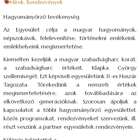
Hírek
,
Rendezvények
Hagyományőrző tevékenység
Az Egyesület célja a magyar hagyományok,
népszokások, felelevenítése, történelmi emlékeink,
emlékhelyeink megismertetése.
Kiemelten kezeljük a magyar szabadságharc korát,
a szabadságharc értékeit, Klapka György
szellemiségét. Ezt képviseli egyesületünk 11-es Huszár
Tagozata. Törekedünk a nemzeti értékek
megismertetetésére, azok továbbadására az
elkövetkező generációknak. Szorosan ápoljuk a
kapcsolatot a többi hagyományőrző egyesülettel,
közös programokat, rendezvényeket szervezünk, ill.
részt veszünk a partner egyesületek rendezvényein.
Különös tekintettel a: