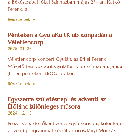
a Békéscsabai Jókai Színházban május 23- án. Katkó
Ferenc, a
Részletek »
Pénteken a GyulaKultKlub színpadán a
Véletlencorp
2025-01-30
Véletlencorp koncert Gyulán, az Erkel Ferenc
Művelődési Központ GyulaKultKlub színpadán, Január
31- én pénteken 21:00 órakor.
Részletek »
Egyszerre születésnapi és adventi az
Élőlánc különleges műsora
2024-12-13
Próza, vers, de főként zene. Egy gyönyörű, különleges
adventi programmal készül az oroszlányi Munkás