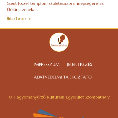
Szent József templom születésnapi ünnepségére az
Élőlánc zenekar.
Részletek »
IMPRESSZUM
JELENTKEZÉS
ADATVÉDELMI TÁJÉKOZTATÓ
© Hagyományőrző Kulturális Egyesület Szombathely