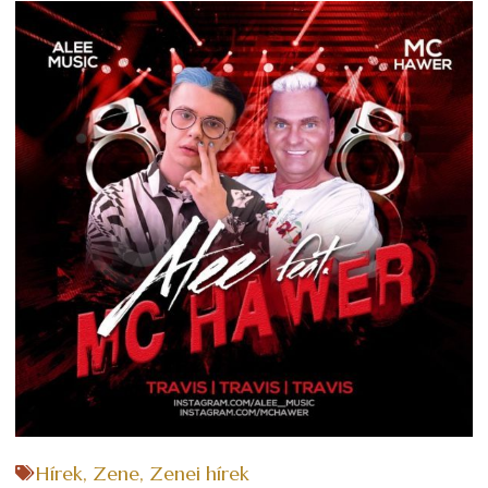
Hírek
,
Zene
,
Zenei hírek