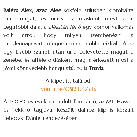
Balázs Alex, azaz Alee
sokféle stílusban kipróbálta
már magát, és nincs ez másként most sem.
Legutóbbi dala, a
Délután fél 6
egy komor vallomás
volt arról, hogy milyen szembenézni a
mindennapokat megnehezítő problémákkal. Alee
egy kisebb szünet után újra belevetette magát a
zenébe, és afféle oldásként meg is érkezett most a
jóval könnyedebb hangulatú, bulis
Travis
.
A klipet itt találod:
youtu.be/OSi2iUKZaEs
A 2000-es években indult formáció, az MC Hawer
és Tekknő tagjával készült dalhoz klip is készült
Lehoczki Dániel rendezésében