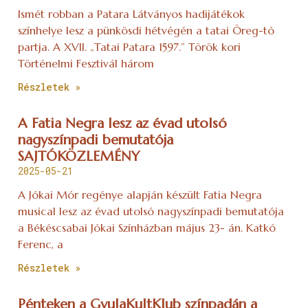
Ismét robban a Patara Látványos hadijátékok
színhelye lesz a pünkösdi hétvégén a tatai Öreg-tó
partja. A XVII. „Tatai Patara 1597.” Török kori
Történelmi Fesztivál három
Részletek »
A Fatia Negra lesz az évad utolsó
nagyszínpadi bemutatója
SAJTÓKÖZLEMÉNY
2025-05-21
A Jókai Mór regénye alapján készült Fatia Negra
musical lesz az évad utolsó nagyszínpadi bemutatója
a Békéscsabai Jókai Színházban május 23- án. Katkó
Ferenc, a
Részletek »
Pénteken a GyulaKultKlub színpadán a