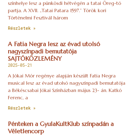
Részletek »
Pénteken a GyulaKultKlub színpadán a
Véletlencorp
2025-01-30
Véletlencorp koncert Gyulán, az Erkel Ferenc
Művelődési Központ GyulaKultKlub színpadán, Január
31- én pénteken 21:00 órakor.
Részletek »
Egyszerre születésnapi és adventi az
Élőlánc különleges műsora
2024-12-13
Próza, vers, de főként zene. Egy gyönyörű, különleges
adventi programmal készül az oroszlányi Munkás
Szent József templom születésnapi ünnepségére az
Élőlánc zenekar.