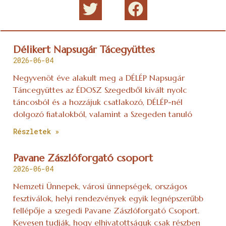
Nemzeti Ünnepek, városi ünnepségek, országos
fesztiválok, helyi rendezvények egyik legnépszerűbb
fellépője a szegedi Pavane Zászlóforgató Csoport.
Kevesen tudják, hogy elhivatottságuk csak részben
áll zászlóforgatásból. Táncegyüttesként reneszánsz
hagyományokon
Részletek »
Ópusztaszer 2026. április 3-6
2026-05-04
Részletek »
Mi történik a csellóval a műhelyben? 5
lépés, amitől új életre kel
2025-09-05
A cselló élő anyag: a fa legapróbb változása is