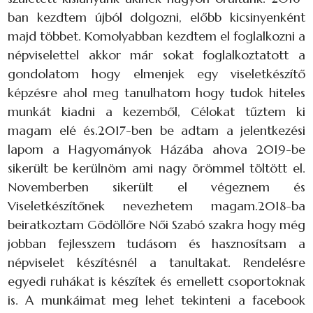
ban kezdtem újból dolgozni, előbb kicsinyenként
majd többet. Komolyabban kezdtem el foglalkozni a
népviselettel akkor már sokat foglalkoztatott a
gondolatom hogy elmenjek egy viseletkészítő
képzésre ahol meg tanulhatom hogy tudok hiteles
munkát kiadni a kezemből, Célokat tűztem ki
magam elé és.2017-ben be adtam a jelentkezési
lapom a Hagyományok Házába ahova 2019-be
sikerült be kerülnöm ami nagy örömmel töltött el.
Novemberben sikerült el végeznem és
Viseletkészítőnek nevezhetem magam.2018-ba
beiratkoztam Gödöllőre Női Szabó szakra hogy még
jobban fejlesszem tudásom és hasznosítsam a
népviselet készítésnél a tanultakat. Rendelésre
egyedi ruhákat is készítek és emellett csoportoknak
is. A munkáimat meg lehet tekinteni a facebook