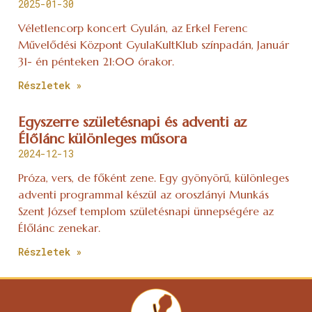
Részletek »
IMPRESSZUM
JELENTKEZÉS
ADATVÉDELMI TÁJÉKOZTATÓ
© Hagyományőrző Kulturális Egyesület Szombathely
WEBOLDAL KÉSZÍTÉS