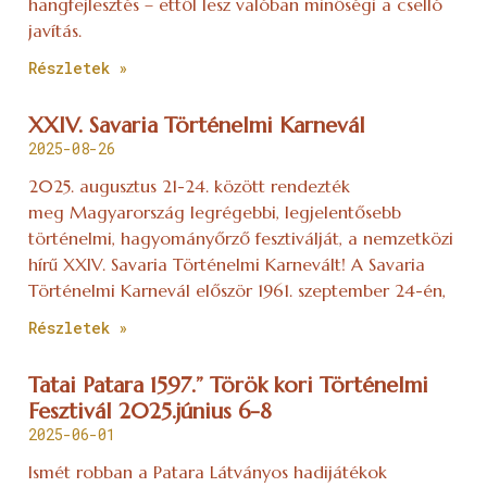
Tatai Patara 1597.” Török kori Történelmi
Fesztivál 2025.június 6-8
2025-06-01
Ismét robban a Patara Látványos hadijátékok
színhelye lesz a pünkösdi hétvégén a tatai Öreg-tó
partja. A XVII. „Tatai Patara 1597.” Török kori
Történelmi Fesztivál három
Részletek »
A Fatia Negra lesz az évad utolsó
nagyszínpadi bemutatója
SAJTÓKÖZLEMÉNY
2025-05-21
A Jókai Mór regénye alapján készült Fatia Negra
musical lesz az évad utolsó nagyszínpadi bemutatója
a Békéscsabai Jókai Színházban május 23- án. Katkó
Ferenc, a