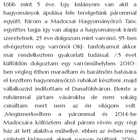
több mint 5 éve. Egy kislányom van akit a
hagyományok ápolása fele terelgetünk párommal
együtt. Párom a Madocsai Hagyományőrző Tánc
együttes tagja így van alapja a hagyományok iránti
szeretetnek. 25 éve dolgozom mint varrónő. 95-ben
elvégeztem egy varrónői OKJ- tanfolyamot akkor
már rendelkeztem gyakorlati tudással. /.5 évet
külföldön dolgoztam egy varróműhelyben. 2010-
ben végleg itthon maradtam és barátnőm hatására
el kezdtem hagyományőrző ruhákat készíteni ,majd
vállalkozást indítottam el Dunaföldváron. Eleinte a
ruháimmal jártam vásárokba de nem sokáig
csináltam mert nem az én világom volt.
„Megismerkedtem a párommal és 2014-be
Madocsára költöztem ahol párom révén egy régi
ház át lett alakítva műhellyé. ebben az évben meg
született kislányunk akinek nagyon örültünk. 2016-