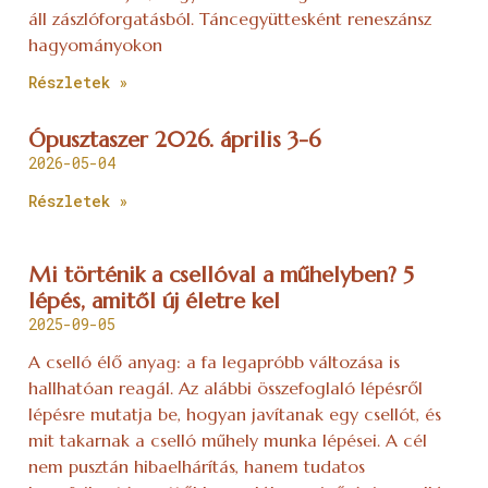
hallhatóan reagál. Az alábbi összefoglaló lépésről
lépésre mutatja be, hogyan javítanak egy csellót, és
mit takarnak a cselló műhely munka lépései. A cél
nem pusztán hibaelhárítás, hanem tudatos
hangfejlesztés – ettől lesz valóban minőségi a cselló
javítás.
Részletek »
XXIV. Savaria Történelmi Karnevál
2025-08-26
2025. augusztus 21-24. között rendezték
meg Magyarország legrégebbi, legjelentősebb
történelmi, hagyományőrző fesztiválját, a nemzetközi
hírű XXIV. Savaria Történelmi Karnevált! A Savaria
Történelmi Karnevál először 1961. szeptember 24-én,
Részletek »