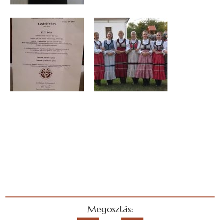
Megosztás:
Délikert Napsugár Tácegyüttes
2026-06-04
Negyvenöt éve alakult meg a DÉLÉP Napsugár
Táncegyüttes az ÉDOSZ Szegedből kivált nyolc
táncosból és a hozzájuk csatlakozó, DÉLÉP-nél
dolgozó fiatalokból, valamint a Szegeden tanuló
Részletek »
Pavane Zászlóforgató csoport
2026-06-04