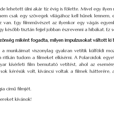
e lehetett ülni akár tíz évig is fölette. Mivel egy ilye
nem csak egy szövegek világához kell hűnek lennem, e
 van. Egy filmművészet az ilyenkor egy vágás egyen
később tisztán fejjel jobban észrevenni a hibákat. Ez s
önség miként fogadta, milyen impulzusokat váltott ki 
 munkáimat viszonylag gyakran vetítik külföldi mozik
n ritkán tudom a filmeket elkísérni. A Polaroidok egye
r kísérleti film bemutató vetítést, ahol az esemén
ok kérésük volt, kíváncsi voltak a filmek hátterére, a
ia című filmjét.
ereket kívánok!