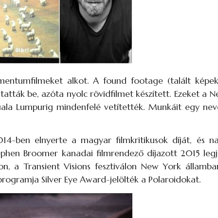
kumentumfilmeket alkot. A found footage (talált képekb
utatták be, azóta nyolc rövidfilmet készített. Ezeket a 
Kuala Lumpurig mindenfelé vetítették. Munkáit egy neve
2014-ben elnyerte a magyar filmkritikusok díját, és n
tephen Broomer kanadai filmrendező díjazott 2015 legj
on, a Transient Visions fesztiválon New York államba
programja Silver Eye Award-jelölték a Polaroidokat.