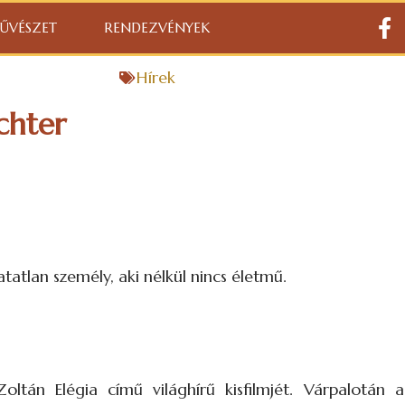
ŰVÉSZET
RENDEZVÉNYEK
Hírek
chter
atlan személy, aki nélkül nincs életmű.
tán Elégia című világhírű kisfilmjét. Várpalotán 