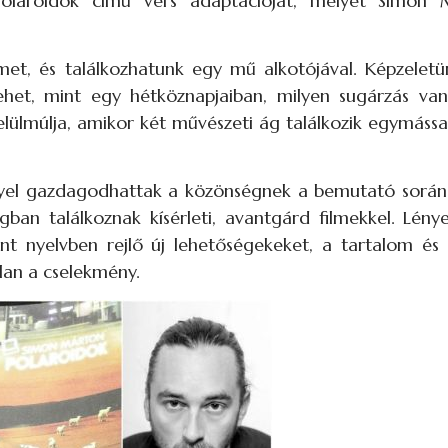
Polaroidok című vers adaptációját, melyet Simon
et, és találkozhatunk egy mű alkotójával. Képzeletün
lehet, mint egy hétköznapjaiban, milyen sugárzás va
lülmúlja, amikor két művészeti ág találkozik egymáss
nnyel gazdagodhattak a közönségnek a bemutató során
an találkoznak kísérleti, avantgárd filmekkel. Lénye
mint nyelvben rejlő új lehetőségekeket, a tartalom és
lan a cselekmény.