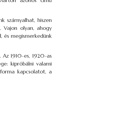
 Márton azonos című
k szárnyalhat, hiszen
n. Vajon olyan, ahogy
al, és megismerkedünk
. Az 1910-es, 1920-as
ge: kipróbálni valami
 forma kapcsolatot, a