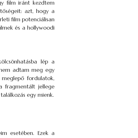
gy film iránt kezdtem
tőségeit: azt, hogy a
eti film potenciálisan
filmek és a hollywoodi
kölcsönhatásba lép a
ól nem adtam meg egy
 meglepő fordulatok,
 fragmentált jellege
 találkozás egy mienk.
eim esetében. Ezek a