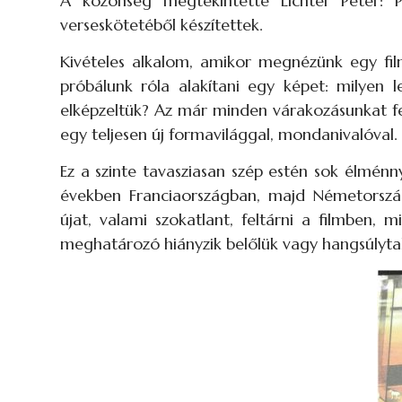
A közönség megtekintette Lichter Péter: 
verseskötetéből készítettek.
Kivételes alkalom, amikor megnézünk egy film
próbálunk róla alakítani egy képet: milyen 
elképzeltük? Az már minden várakozásunkat fe
egy teljesen új formavilággal, mondanivalóval.
Ez a szinte tavasziasan szép estén sok élmé
években Franciaországban, majd Németországb
újat, valami szokatlant, feltárni a filmben, 
meghatározó hiányzik belőlük vagy hangsúlyta