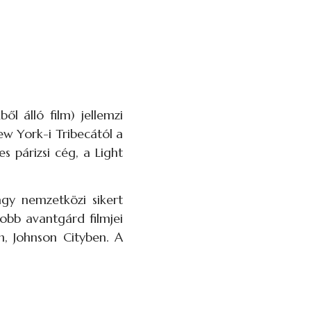
ől álló film) jellemzi
New York-i Tribecától a
s párizsi cég, a Light
agy nemzetközi sikert
obb avantgárd filmjei
n, Johnson Cityben. A