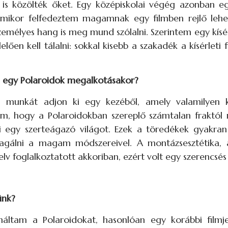
e is közölték őket. Egy középiskolai végég azonban e
 amikor felfedeztem magamnak egy filmben rejlő lehe
mélyes hang is meg mund szólalni. Szerintem egy kísérl
ően kell tálalni: sokkal kisebb a szakadék a kísérleti 
ni egy Polaroidok megalkotásakor?
n munkát adjon ki egy kezéből, amely valamilyen 
tem, hogy a Polaroidokban szereplő számtalan frakt
i egy szerteágazó világot. Ezek a töredékek gyakran
agálni a magam módszereivel. A montázsesztétika, a
elv foglalkoztatott akkoriban, ezért volt egy szerencsés
ünk?
ználtam a Polaroidokat, hasonlóan egy korábbi filmj