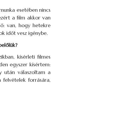
n munka esetében nincs
zért a film akkor van
lő: van, hogy hetekre
ok időt vesz igénybe.
belőlük?
ban, kísérleti filmes
tlen egyszer kísértem:
y után válaszoltam a
 felvételek forrására,