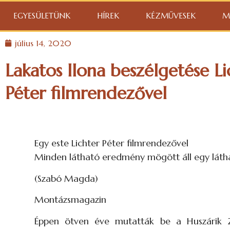
EGYESÜLETÜNK
HÍREK
KÉZMŰVESEK
M
július 14, 2020
Lakatos Ilona beszélgetése Li
Péter filmrendezővel
Egy este Lichter Péter filmrendezővel
Minden látható eredmény mögött áll egy láthat
(Szabó Magda)
Montázsmagazin
Éppen ötven éve mutatták be a Huszárik Zol