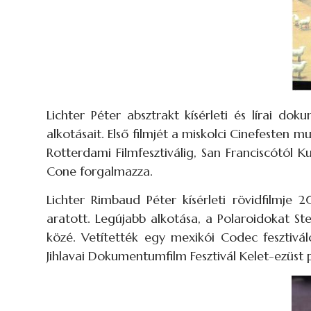
Lichter Péter absztrakt kísérleti és lírai do
alkotásait. Első filmjét a miskolci Cinefesten m
Rotterdami Filmfesztiválig, San Franciscótól 
Cone forgalmazza.
Lichter Rimbaud Péter kísérleti rövidfilmje 
aratott. Legújabb alkotása, a Polaroidokat S
közé. Vetítették egy mexikói Codec fesztivál
Jihlavai Dokumentumfilm Fesztivál Kelet-ezüst 