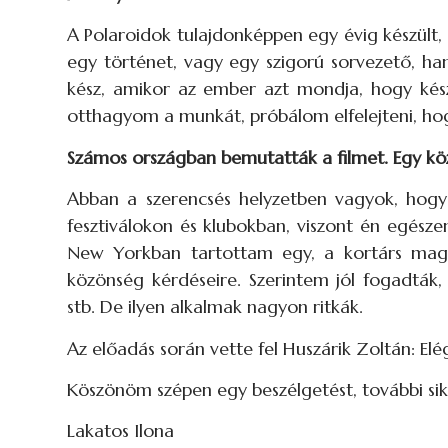
A Polaroidok tulajdonképpen egy évig készült, d
egy történet, vagy egy szigorú sorvezető, ha
kész, amikor az ember azt mondja, hogy kész
otthagyom a munkát, próbálom elfelejteni, hogy 
Számos országban bemutatták a filmet. Egy köz
Abban a szerencsés helyzetben vagyok, hogy a
fesztiválokon és klubokban, viszont én egésze
New Yorkban tartottam egy, a kortárs magya
közönség kérdéseire. Szerintem jól fogadták, s
stb. De ilyen alkalmak nagyon ritkák.
Az előadás során vette fel Huszárik Zoltán: Elég
Köszönöm szépen egy beszélgetést, további sik
Lakatos Ilona