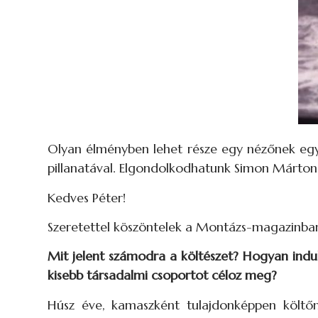
Olyan élményben lehet része egy nézőnek egy
pillanatával. Elgondolkodhatunk Simon Márton
Kedves Péter!
Szeretettel köszöntelek a Montázs-magazinban
Mit jelent számodra a költészet? Hogyan indul
kisebb társadalmi csoportot céloz meg?
Húsz éve, kamaszként tulajdonképpen költőn