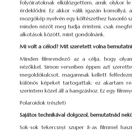
folyóiratoknak elkülözgettem, amik olykor l
érdeklődni. Ez akkor válik igazán komollyá,
mozgókép nyelvén egy költészethez hasonló sze
minden nézőt meg tudja érinteni, csak megfelel
alkotások között, mint gondolnánk.
Mi volt a célod? Mit szeretett volna bemutat
Minden filmrendező az a célja, hogy olya
nézőkkel. Simon verseiben éppen azt szeret
megoldókulcsot, magamnak kellett felfedezn
különös képeket tartogattak: ez akartam re
szerintem közel áll a hangzáshoz. Ez egy filmny
Polaroidok (részlet)
Sajátos technikával dolgozol, bemutatnád nek
Sok-sok tekercsnyi szuper 8-as filmmel has