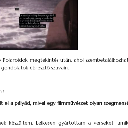
 Polaroidok megtekintés után, ahol szembetalálkozhat
 gondolatok ébresztő szavain.
 !
t el a pályád, mivel egy filmművészet olyan szegmensé
ek készültem. Lelkesen gyártottam a verseket, ami