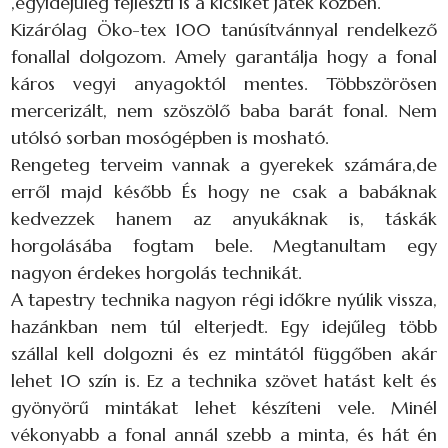
,egyidejűleg fejleszti is a kicsiket játék közben.
Kizárólag Öko-tex 100 tanúsítvánnyal rendelkező
fonallal dolgozom. Amely garantálja hogy a fonal
káros vegyi anyagoktól mentes. Többszörösen
mercerizált, nem szöszölő baba barát fonal. Nem
utólsó sorban mosógépben is mosható.
Rengeteg terveim vannak a gyerekek számára,de
erről majd később És hogy ne csak a babáknak
kedvezzek hanem az anyukáknak is, táskák
horgolásába fogtam bele. Megtanultam egy
nagyon érdekes horgolás technikát.
A tapestry technika nagyon régi időkre nyúlik vissza,
hazánkban nem túl elterjedt. Egy idejűleg több
szállal kell dolgozni és ez mintától függőben akár
lehet 10 szín is. Ez a technika szövet hatást kelt és
gyönyörű mintákat lehet készíteni vele. Minél
vékonyabb a fonal annál szebb a minta, és hát én