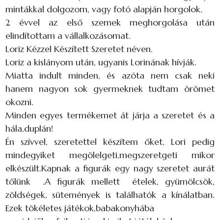
mintákkal dolgozom, vagy fotó alapján horgolok.
2 évvel az első szemek meghorgolása után
elindítottam a vállalkozásomat.
Loriz Kézzel Készített Szeretet néven.
Loriz a kislányom után, ugyanis Lorinának hívják.
Miatta indult minden, és azóta nem csak neki
hanem nagyon sok gyermeknek tudtam örömet
okozni.
Minden egyes termékemet át járja a szeretet és a
hála,duplán!
Én szívvel, szeretettel készítem őket, Lori pedig
mindegyiket megölelgeti,megszeretgeti mikor
elkészült.Kapnak a figurák egy nagy szeretet aurát
tőlünk ️.A figurák mellett ételek, gyümölcsök,
zöldségek, sütemények is találhatók a kínálatban.
Ezek tökéletes játékok,babakonyhába