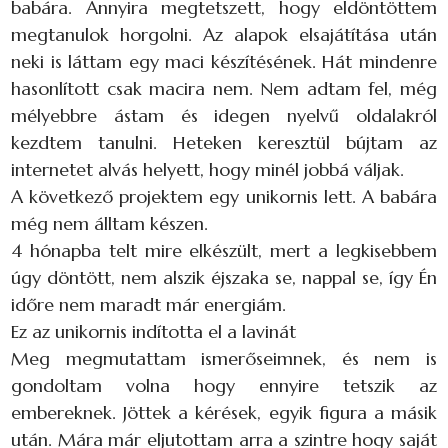
babára. Annyira megtetszett, hogy eldöntöttem
megtanulok horgolni. Az alapok elsajátítása után
neki is láttam egy maci készítésének. Hát mindenre
hasonlított csak macira nem. Nem adtam fel, még
mélyebbre ástam és idegen nyelvű oldalakról
kezdtem tanulni. Heteken keresztül bújtam az
internetet alvás helyett, hogy minél jobbá váljak.
A következő projektem egy unikornis lett. A babára
még nem álltam készen.
4 hónapba telt mire elkészült, mert a legkisebbem
úgy döntött, nem alszik éjszaka se, nappal se, így Én
időre nem maradt már energiám.
Ez az unikornis indította el a lavinát
Meg megmutattam ismerőseimnek, és nem is
gondoltam volna hogy ennyire tetszik az
embereknek. Jöttek a kérések, egyik figura a másik
után. Mára már eljutottam arra a szintre hogy saját