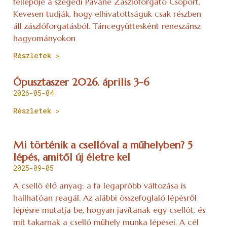
fellépője a szegedi Pavane Zászlóforgató Csoport.
Kevesen tudják, hogy elhivatottságuk csak részben
áll zászlóforgatásból. Táncegyüttesként reneszánsz
hagyományokon
Részletek »
Ópusztaszer 2026. április 3-6
2026-05-04
Részletek »
Mi történik a csellóval a műhelyben? 5
lépés, amitől új életre kel
2025-09-05
A cselló élő anyag: a fa legapróbb változása is
hallhatóan reagál. Az alábbi összefoglaló lépésről
lépésre mutatja be, hogyan javítanak egy csellót, és
mit takarnak a cselló műhely munka lépései. A cél