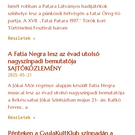
Ismét robban a Patara Látványos hadijátékok
színhelye lesz a pünkösdi hétvégén a tatai Öreg-tó
partja. A XVII. „Tatai Patara 1597.” Török kori
Történelmi Fesztivál három
Részletek »
A Fatia Negra lesz az évad utolsó
nagyszínpadi bemutatója
SAJTÓKÖZLEMÉNY
2025-05-21
A Jókai Mór regénye alapján készült Fatia Negra
musical lesz az évad utolsó nagyszínpadi bemutatója
a Békéscsabai Jókai Színházban május 23- án. Katkó
Ferenc, a
Részletek »
Pénteken a GyulaKultKlub színpadán a