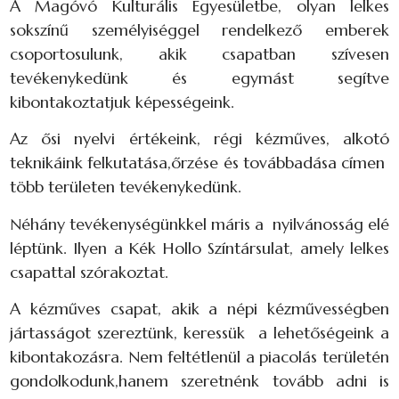
A Magóvó Kulturális Egyesületbe, olyan lelkes
sokszínű személyiséggel rendelkező emberek
csoportosulunk, akik csapatban szívesen
tevékenykedünk és egymást segítve
kibontakoztatjuk képességeink.
Az ősi nyelvi értékeink, régi kézműves, alkotó
teknikáink felkutatása,őrzése és továbbadása címen
több területen tevékenykedünk.
Néhány tevékenységünkkel máris a nyilvánosság elé
léptünk. Ilyen a Kék Hollo Színtársulat, amely lelkes
csapattal szórakoztat.
A kézműves csapat, akik a népi kézművességben
jártasságot szereztünk, keressük a lehetőségeink a
kibontakozásra. Nem feltétlenül a piacolás területén
gondolkodunk,hanem szeretnénk tovább adni is