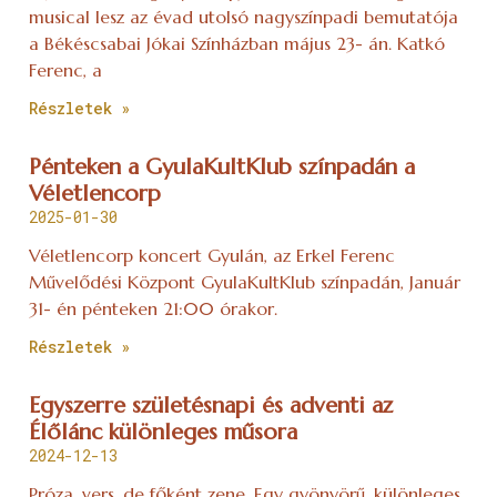
musical lesz az évad utolsó nagyszínpadi bemutatója
a Békéscsabai Jókai Színházban május 23- án. Katkó
Ferenc, a
Részletek »
Pénteken a GyulaKultKlub színpadán a
Véletlencorp
2025-01-30
Véletlencorp koncert Gyulán, az Erkel Ferenc
Művelődési Központ GyulaKultKlub színpadán, Január
31- én pénteken 21:00 órakor.
Részletek »
Egyszerre születésnapi és adventi az
Élőlánc különleges műsora
2024-12-13
Próza, vers, de főként zene. Egy gyönyörű, különleges