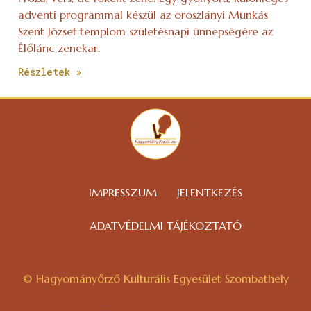
adventi programmal készül az oroszlányi Munkás
Szent József templom születésnapi ünnepségére az
Élőlánc zenekar.
Részletek »
IMPRESSZUM
JELENTKEZÉS
ADATVÉDELMI TÁJÉKOZTATÓ
© Hagyományőrző Kulturális Egyesület Szombathely