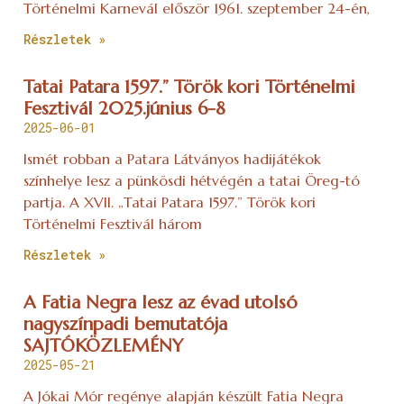
Történelmi Karnevál először 1961. szeptember 24-én,
Részletek »
Tatai Patara 1597.” Török kori Történelmi
Fesztivál 2025.június 6-8
2025-06-01
Ismét robban a Patara Látványos hadijátékok
színhelye lesz a pünkösdi hétvégén a tatai Öreg-tó
partja. A XVII. „Tatai Patara 1597.” Török kori
Történelmi Fesztivál három
Részletek »
A Fatia Negra lesz az évad utolsó
nagyszínpadi bemutatója
SAJTÓKÖZLEMÉNY
2025-05-21
A Jókai Mór regénye alapján készült Fatia Negra