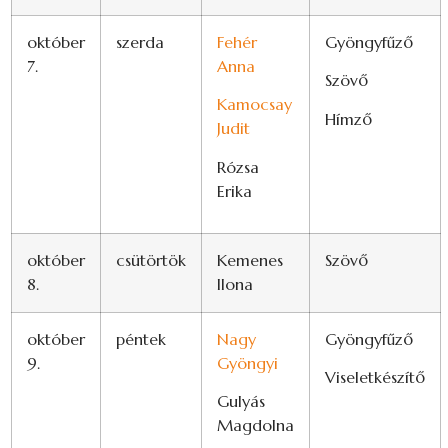
október
szerda
Fehér
Gyöngyfűző
7.
Anna
Szövő
Kamocsay
Hímző
Judit
Rózsa
Erika
október
csütörtök
Kemenes
Szövő
8.
Ilona
október
péntek
Nagy
Gyöngyfűző
9.
Gyöngyi
Viseletkészítő
Gulyás
Magdolna