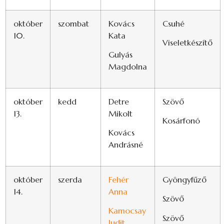
október
szombat
Kovács
Csuhé
10.
Kata
Viseletkészítő
Gulyás
Magdolna
október
kedd
Detre
Szövő
13.
Mikolt
Kosárfonó
Kovács
Andrásné
október
szerda
Fehér
Gyöngyfűző
14.
Anna
Szövő
Kamocsay
Szövő
Judit