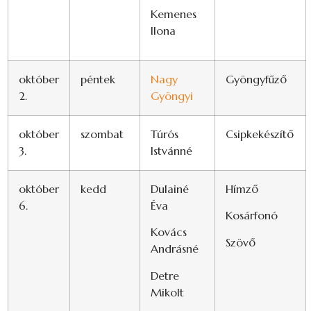
Kemenes
Ilona
október
péntek
Nagy
Gyöngyfűző
2.
Gyöngyi
október
szombat
Túrós
Csipkekészítő
3.
Istvánné
október
kedd
Dulainé
Hímző
6.
Éva
Kosárfonó
Kovács
Szövő
Andrásné
Detre
Mikolt