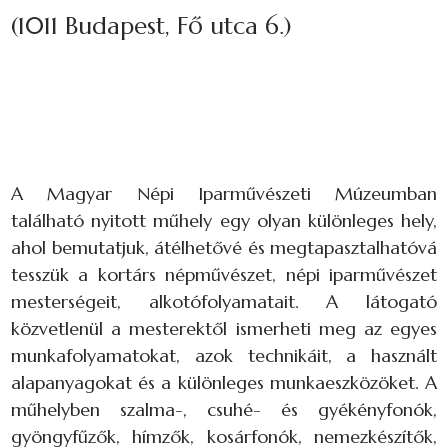
(1011 Budapest, Fő utca 6.)
A Magyar Népi Iparművészeti Múzeumban
található nyitott műhely egy olyan különleges hely,
ahol bemutatjuk, átélhetővé és megtapasztalhatóvá
tesszük a kortárs népművészet, népi iparművészet
mesterségeit, alkotófolyamatait. A látogató
közvetlenül a mesterektől ismerheti meg az egyes
munkafolyamatokat, azok technikáit, a használt
alapanyagokat és a különleges munkaeszközöket. A
műhelyben szalma-, csuhé- és gyékényfonók,
gyöngyfűzők, hímzők, kosárfonók, nemezkészítők,