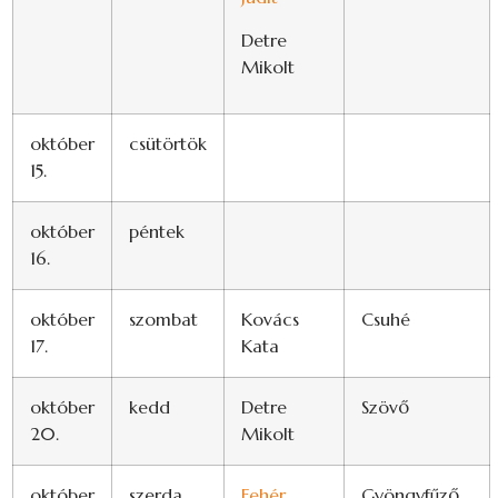
Detre
Mikolt
október
csütörtök
15.
október
péntek
16.
október
szombat
Kovács
Csuhé
17.
Kata
október
kedd
Detre
Szövő
20.
Mikolt
október
szerda
Fehér
Gyöngyfűző