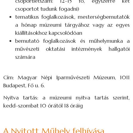
csoportlétszám: 12–15 fő, egyszerre két
csoportot tudunk fogadni)
tematikus foglalkozások, mesterségbemutatók
a hónap múzeumi tárgyához vagy az egyes
kiállításokhoz kapcsolódóan
bemutató foglalkozások és műhelymunka a
művészeti oktatási intézmények hallgatói
számára
Cím: Magyar Népi Iparművészeti Múzeum, 1011
Budapest, Fő u. 6.
Nyitva tartás: a múzeumi nyitva tartás szerint,
kedd–szombat 10 órától 18 óráig
A Nyitott Műhely felhívása