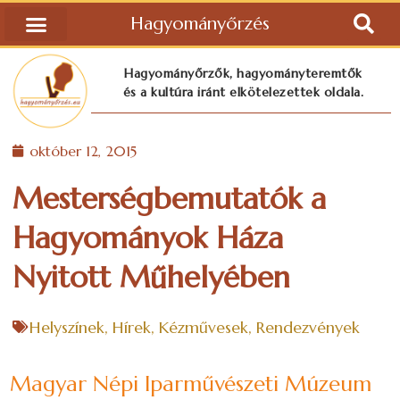
Hagyományőrzés
Hagyományőrzők, hagyományteremtők
és a kultúra iránt elkötelezettek oldala.
október 12, 2015
Mesterségbemutatók a
Hagyományok Háza
Nyitott Műhelyében
Helyszínek
,
Hírek
,
Kézművesek
,
Rendezvények
Magyar Népi Iparművészeti Múzeum