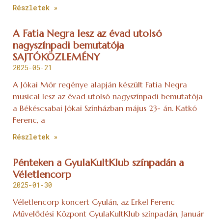
Részletek »
A Fatia Negra lesz az évad utolsó
nagyszínpadi bemutatója
SAJTÓKÖZLEMÉNY
2025-05-21
A Jókai Mór regénye alapján készült Fatia Negra
musical lesz az évad utolsó nagyszínpadi bemutatója
a Békéscsabai Jókai Színházban május 23- án. Katkó
Ferenc, a
Részletek »
Pénteken a GyulaKultKlub színpadán a
Véletlencorp
2025-01-30
Véletlencorp koncert Gyulán, az Erkel Ferenc
Művelődési Központ GyulaKultKlub színpadán, Január