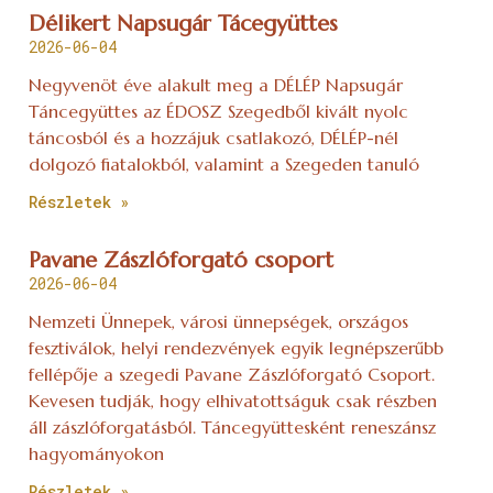
Délikert Napsugár Tácegyüttes
2026-06-04
Negyvenöt éve alakult meg a DÉLÉP Napsugár
Táncegyüttes az ÉDOSZ Szegedből kivált nyolc
táncosból és a hozzájuk csatlakozó, DÉLÉP-nél
dolgozó fiatalokból, valamint a Szegeden tanuló
Részletek »
Pavane Zászlóforgató csoport
2026-06-04
Nemzeti Ünnepek, városi ünnepségek, országos
fesztiválok, helyi rendezvények egyik legnépszerűbb
fellépője a szegedi Pavane Zászlóforgató Csoport.
Kevesen tudják, hogy elhivatottságuk csak részben
áll zászlóforgatásból. Táncegyüttesként reneszánsz
hagyományokon
Részletek »