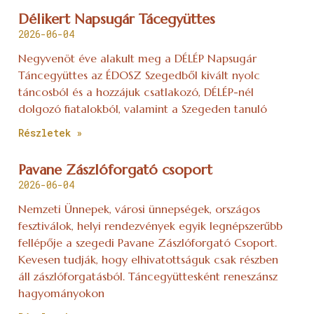
Délikert Napsugár Tácegyüttes
2026-06-04
Negyvenöt éve alakult meg a DÉLÉP Napsugár
Táncegyüttes az ÉDOSZ Szegedből kivált nyolc
táncosból és a hozzájuk csatlakozó, DÉLÉP-nél
dolgozó fiatalokból, valamint a Szegeden tanuló
Részletek »
Pavane Zászlóforgató csoport
2026-06-04
Nemzeti Ünnepek, városi ünnepségek, országos
fesztiválok, helyi rendezvények egyik legnépszerűbb
fellépője a szegedi Pavane Zászlóforgató Csoport.
Kevesen tudják, hogy elhivatottságuk csak részben
áll zászlóforgatásból. Táncegyüttesként reneszánsz
hagyományokon