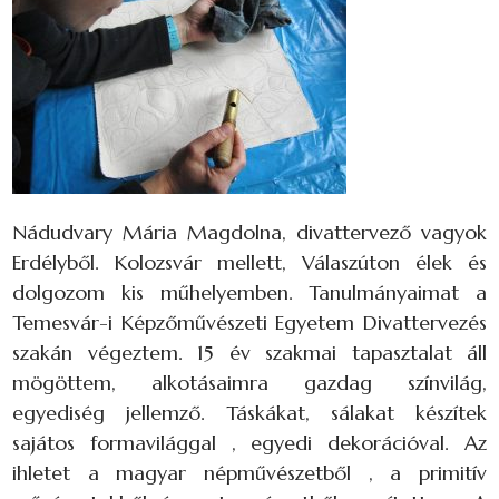
Nádudvary Mária Magdolna, divattervező vagyok
Erdélyből. Kolozsvár mellett, Válaszúton élek és
dolgozom kis műhelyemben. Tanulmányaimat a
Temesvár-i Képzőművészeti Egyetem Divattervezés
szakán végeztem. 15 év szakmai tapasztalat áll
mögöttem, alkotásaimra gazdag színvilág,
egyediség jellemző. Táskákat, sálakat készítek
sajátos formavilággal , egyedi dekorációval. Az
ihletet a magyar népművészetből , a primitív