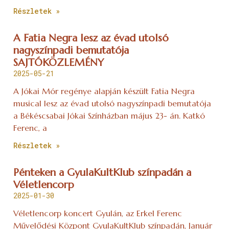
Részletek »
A Fatia Negra lesz az évad utolsó
nagyszínpadi bemutatója
SAJTÓKÖZLEMÉNY
2025-05-21
A Jókai Mór regénye alapján készült Fatia Negra
musical lesz az évad utolsó nagyszínpadi bemutatója
a Békéscsabai Jókai Színházban május 23- án. Katkó
Ferenc, a
Részletek »
Pénteken a GyulaKultKlub színpadán a
Véletlencorp
2025-01-30
Véletlencorp koncert Gyulán, az Erkel Ferenc
Művelődési Központ GyulaKultKlub színpadán, Január