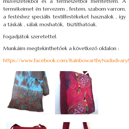
művészetekből és a természetből merítettem. A
termékeimet én tervezem , festem, szabom varrom,
a festéshez speciális textilfestékeket használok , így
a táskák , sálak moshatók, tisztíthatóak.
Fogadjátok szeretettel.
Munkáim megtekinthetőek a következő oldalon :
https://www.facebook.com/RainbowartbyNadudvary