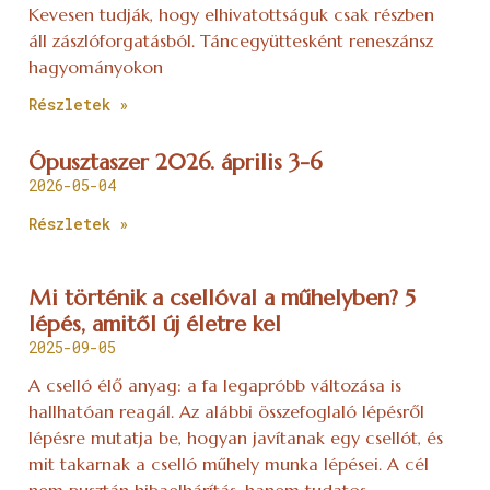
Kevesen tudják, hogy elhivatottságuk csak részben
áll zászlóforgatásból. Táncegyüttesként reneszánsz
hagyományokon
Részletek »
Ópusztaszer 2026. április 3-6
2026-05-04
Részletek »
Mi történik a csellóval a műhelyben? 5
lépés, amitől új életre kel
2025-09-05
A cselló élő anyag: a fa legapróbb változása is
hallhatóan reagál. Az alábbi összefoglaló lépésről
lépésre mutatja be, hogyan javítanak egy csellót, és
mit takarnak a cselló műhely munka lépései. A cél
nem pusztán hibaelhárítás, hanem tudatos