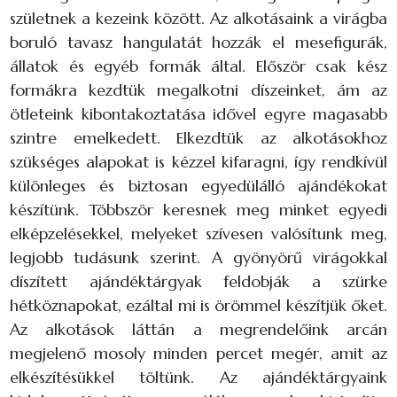
születnek a kezeink között. Az alkotásaink a virágba
boruló tavasz hangulatát hozzák el mesefigurák,
állatok és egyéb formák által. Először csak kész
formákra kezdtük megalkotni díszeinket, ám az
ötleteink kibontakoztatása idővel egyre magasabb
szintre emelkedett. Elkezdtük az alkotásokhoz
szükséges alapokat is kézzel kifaragni, így rendkívül
különleges és biztosan egyedülálló ajándékokat
készítünk. Többször keresnek meg minket egyedi
elképzelésekkel, melyeket szívesen valósítunk meg,
legjobb tudásunk szerint. A gyönyörű virágokkal
díszített ajándéktárgyak feldobják a szürke
hétköznapokat, ezáltal mi is örömmel készítjük őket.
Az alkotások láttán a megrendelőink arcán
megjelenő mosoly minden percet megér, amit az
elkészítésükkel töltünk. Az ajándéktárgyaink