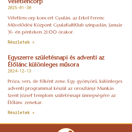
Véletlencorp
2025-01-30
Véletlencorp koncert Gyulán, az Erkel Ferenc
Művelődési Központ GyulaKultKlub színpadán, Január
31- én pénteken 21:00 órakor.
Részletek »
Egyszerre születésnapi és adventi az
Élőlánc különleges műsora
2024-12-13
Próza, vers, de főként zene. Egy gyönyörű, különleges
adventi programmal készül az oroszlányi Munkás
Szent József templom születésnapi ünnepségére az
Élőlánc zenekar.
Részletek »