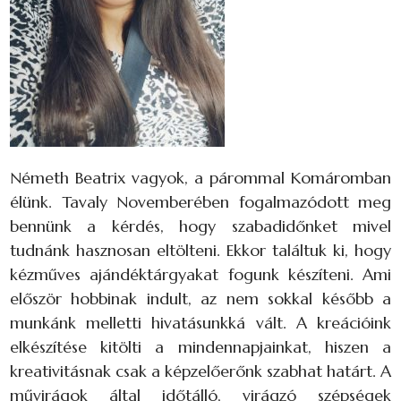
Németh Beatrix vagyok, a párommal Komáromban
élünk. Tavaly Novemberében fogalmazódott meg
bennünk a kérdés, hogy szabadidőnket mivel
tudnánk hasznosan eltölteni. Ekkor találtuk ki, hogy
kézműves ajándéktárgyakat fogunk készíteni. Ami
először hobbinak indult, az nem sokkal később a
munkánk melletti hivatásunkká vált. A kreációink
elkészítése kitölti a mindennapjainkat, hiszen a
kreativitásnak csak a képzelőerőnk szabhat határt. A
művirágok által időtálló, virágzó szépségek