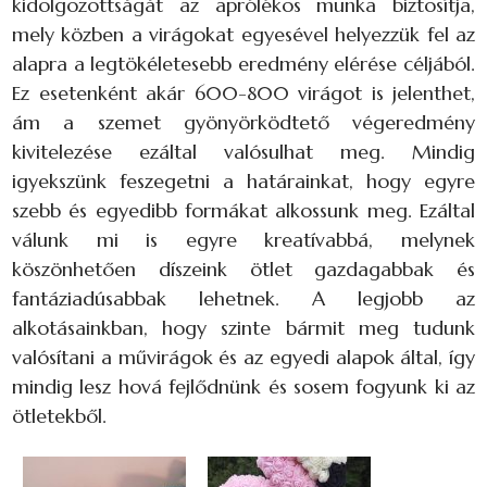
kidolgozottságát az aprólékos munka biztosítja,
mely közben a virágokat egyesével helyezzük fel az
alapra a legtökéletesebb eredmény elérése céljából.
Ez esetenként akár 600-800 virágot is jelenthet,
ám a szemet gyönyörködtető végeredmény
kivitelezése ezáltal valósulhat meg. Mindig
igyekszünk feszegetni a határainkat, hogy egyre
szebb és egyedibb formákat alkossunk meg. Ezáltal
válunk mi is egyre kreatívabbá, melynek
köszönhetően díszeink ötlet gazdagabbak és
fantáziadúsabbak lehetnek. A legjobb az
alkotásainkban, hogy szinte bármit meg tudunk
valósítani a művirágok és az egyedi alapok által, így
mindig lesz hová fejlődnünk és sosem fogyunk ki az
ötletekből.