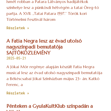
Ismét robban a Patara Látványos hadijátékok
színhelye lesz a pünkösdi hétvégén a tatai Öreg-tó
partja. A XVII. „Tatai Patara 1597.” Török kori
Történelmi Fesztivál három
Részletek »
A Fatia Negra lesz az évad utolsó
nagyszínpadi bemutatója
SAJTÓKÖZLEMÉNY
2025-05-21
A Jókai Mór regénye alapján készült Fatia Negra
musical lesz az évad utolsó nagyszínpadi bemutatója
a Békéscsabai Jókai Színházban május 23- án. Katkó
Ferenc, a
Részletek »
Pénteken a GyulaKultKlub színpadán a