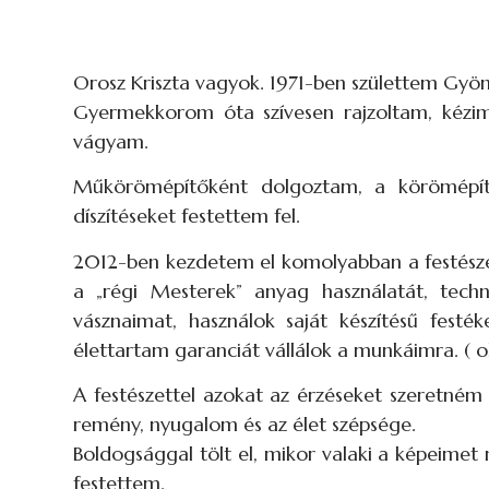
Orosz Kriszta vagyok. 1971-ben születtem Gyön
Gyermekkorom óta szívesen rajzoltam, kézi
vágyam.
Műkörömépítőként dolgoztam, a körömépíté
díszítéseket festettem fel.
2012-ben kezdetem el komolyabban a festészett
a „régi Mesterek” anyag használatát, tec
vásznaimat, használok saját készítésű festé
élettartam garanciát vállálok a munkáimra. ( o
A festészettel azokat az érzéseket szeretném é
remény, nyugalom és az élet szépsége.
Boldogsággal tölt el, mikor valaki a képeimet 
festettem.