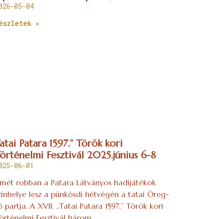
026-05-04
észletek »
atai Patara 1597.” Török kori
örténelmi Fesztivál 2025.június 6-8
025-06-01
smét robban a Patara Látványos hadijátékok
zínhelye lesz a pünkösdi hétvégén a tatai Öreg-
ó partja. A XVII. „Tatai Patara 1597.” Török kori
örténelmi Fesztivál három