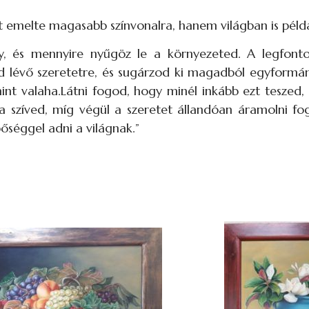
t emelte magasabb színvonalra, hanem világban is péld
, és mennyire nyűgöz le a környezeted. A legfont
 lévő szeretetre, és sugárzod ki magadból egyformá
int valaha.Látni fogod, hogy minél inkább ezt teszed,
 szíved, míg végül a szeretet állandóan áramolni fog 
őséggel adni a világnak.”