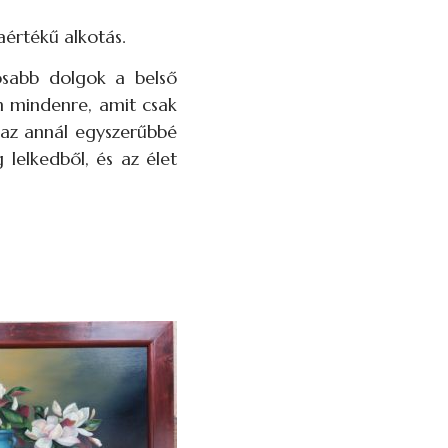
aértékű alkotás.
osabb dolgok a belső
n mindenre, amit csak
 az annál egyszerűbbé
lelkedből, és az élet