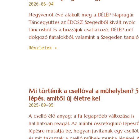
2026-06-04
Negyvenöt éve alakult meg a DÉLÉP Napsugár
Táncegyüttes az ÉDOSZ Szegedből kivált nyolc
táncosból és a hozzájuk csatlakozó, DÉLÉP-nél
dolgozó fiatalokból, valamint a Szegeden tanuló
Részletek »
Mi történik a csellóval a műhelyben? 5
lépés, amitől új életre kel
2025-09-05
A cselló élő anyag: a fa legapróbb változása is
hallhatóan reagál. Az alábbi összefoglaló lépésrő
lépésre mutatja be, hogyan javítanak egy csellót
és mit takarnak a cselló műhely munka lépései. 