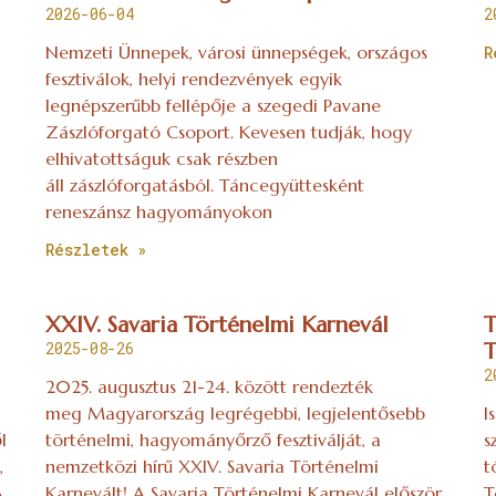
2026-06-04
2
Nemzeti Ünnepek, városi ünnepségek, országos
R
fesztiválok, helyi rendezvények egyik
legnépszerűbb fellépője a szegedi Pavane
Zászlóforgató Csoport. Kevesen tudják, hogy
elhivatottságuk csak részben
áll zászlóforgatásból. Táncegyüttesként
reneszánsz hagyományokon
Részletek »
XXIV. Savaria Történelmi Karnevál
T
2025-08-26
T
2
2025. augusztus 21-24. között rendezték
meg Magyarország legrégebbi, legjelentősebb
I
l
történelmi, hagyományőrző fesztiválját, a
s
,
nemzetközi hírű XXIV. Savaria Történelmi
t
A
Karnevált! A Savaria Történelmi Karnevál először
T