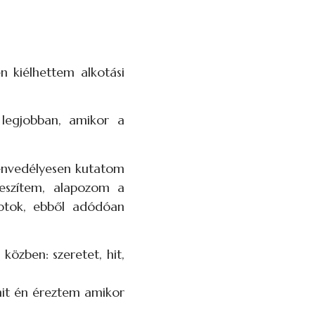
 kiélhettem alkotási
legjobban, amikor a
zenvedélyesen kutatom
feszítem, alapozom a
lkotok, ebből adódóan
közben: szeretet, hit,
amit én éreztem amikor