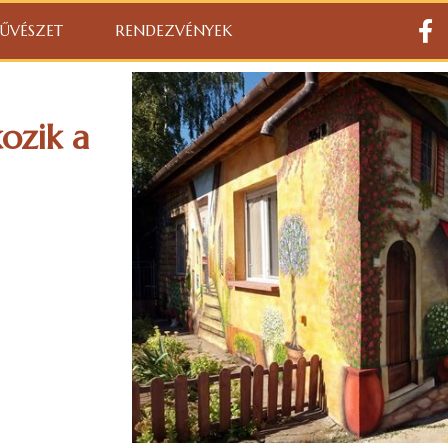
ŰVÉSZET
RENDEZVÉNYEK
ozik a