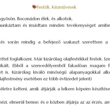
Festők
,
Kézművesek
gyösön. Boconádon élek, és alkotok.
munkáztam és imádtam minden tevékenységet amiben
s során mindig a befejező szakaszt szerettem a 
el foglalkozni. Már kizárólag olajfestékkel festek. S
hnikáit. Ebből a szenvedélyemből fakadóan magam 
ket is. Kizárólag kiváló minőségű alapanyagokkal a
lajfestmény esetében ez több évtizedet jelent)
letre kelteni, amik átjárják a lelkem képeim készítése 
nézi, elmerül benne; és e közben átjárja az az érzés, 