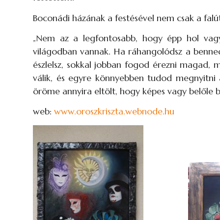
Boconádi házának a festésével nem csak a falú
„Nem az a legfontosabb, hogy épp hol vagy
világodban vannak. Ha ráhangolódsz a benned
észlelsz, sokkal jobban fogod érezni magad, m
válik, és egyre könnyebben tudod megnyitni a
öröme annyira eltölt, hogy képes vagy belőle b
web:
www.oroszkriszta.webnode.hu