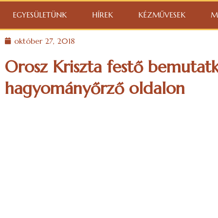
EGYESÜLETÜNK
HÍREK
KÉZMŰVESEK
M
október 27, 2018
Orosz Kriszta festő bemutatk
hagyományőrző oldalon