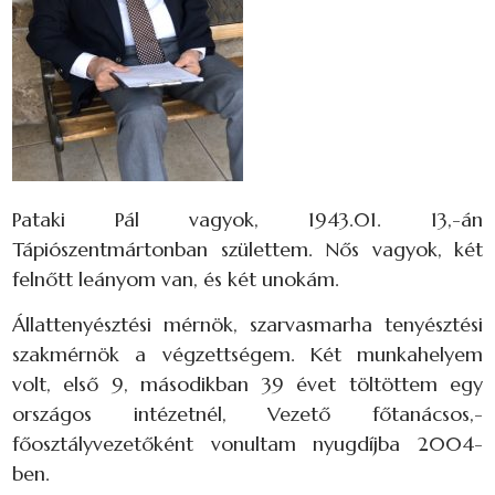
Pataki Pál vagyok, 1943.01. 13,-án
Tápiószentmártonban születtem. Nős vagyok, két
felnőtt leányom van, és két unokám.
Állattenyésztési mérnök, szarvasmarha tenyésztési
szakmérnök a végzettségem. Két munkahelyem
volt, első 9, másodikban 39 évet töltöttem egy
országos intézetnél, Vezető főtanácsos,-
főosztályvezetőként vonultam nyugdíjba 2004-
ben.