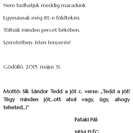
Nem tudhatjuk meddig maradunk
Egymásnak még itt-e földtekén,
Töltsük minden percet békében,
Szeretetben: Isten tenyerén!
Gödöllő, 2015. május 31.
Mottó: Sík Sándor Tedd a jót c. verse: „Tedd a jót!
Tégy minden jót…ott ahol vagy, úgy, ahogy
teheted…!”
Pataki Pál:
NEM ELÉG…