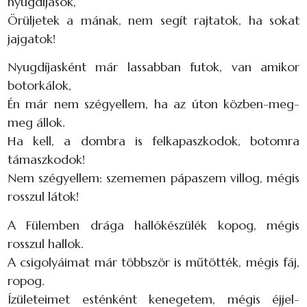
nyugdíjasok,
Örüljetek a mának, nem segít rajtatok, ha sokat
jajgatok!
Nyugdíjasként már lassabban futok, van amikor
botorkálok,
Én már nem szégyellem, ha az úton közben-meg-
meg állok.
Ha kell, a dombra is felkapaszkodok, botomra
támaszkodok!
Nem szégyellem: szememen pápaszem villog, mégis
rosszul látok!
A Fülemben drága hallókészülék kopog, mégis
rosszul hallok.
A csigolyáimat már többször is műtötték, mégis fáj,
ropog.
Ízületeimet esténként kenegetem, mégis éjjel-