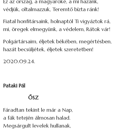
Ez az ország, a magyaroké, a mi hazánk,
védjük, oltalmazzuk, Teremtő bízta ránk!
Fiatal honfitársaink, holnaptól Ti vigyáztok rá,
mi, öregek elmegyünk, a védelem, Rátok vár!
Polgártársaim, éljetek békében, megértésben,
hazát becsüljétek, éljetek szeretetben!
2020.09.24.
Pataki Pál
ŐSZ
Fáradtan tekint le már a Nap,
a fák tetején álmosan halad.
Megsárgult levelek hullanak,