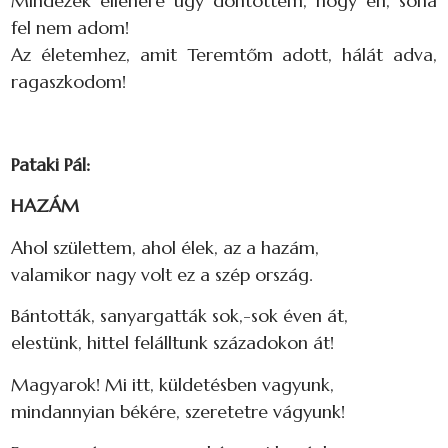
Mindezek ellenére úgy döntöttem, hogy én, soha
fel nem adom!
Az életemhez, amit Teremtőm adott, hálát adva,
ragaszkodom!
Pataki Pál:
HAZÁM
Ahol születtem, ahol élek, az a hazám,
valamikor nagy volt ez a szép ország.
Bántották, sanyargatták sok,-sok éven át,
elestünk, hittel felálltunk századokon át!
Magyarok! Mi itt, küldetésben vagyunk,
mindannyian békére, szeretetre vágyunk!