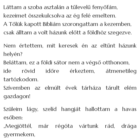
Láttam a szoba asztalán a tűlevelű fenyőfám,
kezeimet összekulcsolva az ég felé emeltem.
A Tőlük kapott Bibliám szorongattam a kezemben,
csak álltam a volt házunk előtt a földhöz szegezve.
Nem értettem, mit keresek én az eltűnt házunk
helyén?
Beláttam, ez a földi sátor nem a végső otthonom,
ide rövid időre érkeztem, átmenetileg
tartózkodom.
Szívemben az elmúlt évek tárháza tárult elém
gazdagon!
Szüleim lágy, szelíd hangját hallottam a havas
esőben:
„Megjöttél, már régóta vártunk rád, drága
gyermekem,