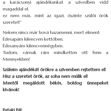
a karácsonyi ajándékunkat a szívedben vidd
magaddal el,
ez nem más, mint az igazi, őszinte szülői örök
szeretet!”
Nekem nincs már hová hazamenni, mert elment:
Édesapám kilencven kettőben,
Édesanyám kilencvennégyben.
Tudom, várnak rám mindketten ott fenn a
Mennyekben!
Szüleim ajándékát örökre a szívemben rejtettem el!
Hisz a szeretet örök, az soha nem múlik el!
Istentől megáldott békés, boldog ünnepeket
kívánok!
Pataki Pál: