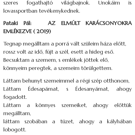
szeres fogathajtó világbajnok. Unokáim is
lovassportban tevékenykednek.
Pataki Pál: AZ ELMÚLT KARÁCSONYOKRA
EMLÉKEZVE ( 2019)
Tegnap megálltam a porrá vált szüleim háza előtt,
rossz volt az idő, fújt a szél, esett a hideg eső.
Becsuktam a szemem, s emlékek jöttek elő,
könnyeim peregtek, a szemeim törülgettem.
Láttam behunyt szemeimmel a régi szép otthonom,
Láttam Édesapámat, s Édesanyámat, ahogy
fogadott.
Láttam a könnyes szemeiket, ahogy előttük
megálltam,
láttam szobában a tüzet, ahogy a kályhában
lobogott.