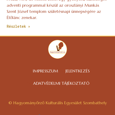
adventi programmal készül az oroszlányi Munkás
Szent József templom születésnapi ünnepségére az
Élőlánc zenekar.
Részletek »
IMPRESSZUM
JELENTKEZÉS
ADATVÉDELMI TÁJÉKOZTATÓ
© Hagyományőrző Kulturális Egyesület Szombathely