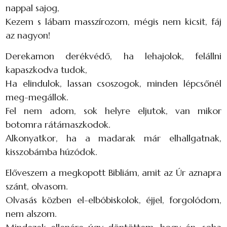
nappal sajog,
Kezem s lábam masszírozom, mégis nem kicsit, fáj
az nagyon!
Derekamon derékvédő, ha lehajolok, felállni
kapaszkodva tudok,
Ha elindulok, lassan csoszogok, minden lépcsőnél
meg-megállok.
Fel nem adom, sok helyre eljutok, van mikor
botomra rátámaszkodok.
Alkonyatkor, ha a madarak már elhallgatnak,
kisszobámba húzódok.
Előveszem a megkopott Bibliám, amit az Úr aznapra
szánt, olvasom.
Olvasás közben el-elbóbiskolok, éjjel, forgolódom,
nem alszom.