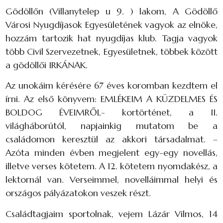
Gödöllőn (Villanytelep u 9. ) lakom, A Gödöllő
Városi Nyugdíjasok Egyesületének vagyok az elnöke,
hozzám tartozik hat nyugdíjas klub. Tagja vagyok
több Civil Szervezetnek, Egyesületnek, többek között
a gödöllői IRKÁNAK.
Az unokáim kérésére 67 éves koromban kezdtem el
írni. Az első könyvem: EMLÉKEIM A KÜZDELMES ÉS
BOLDOG ÉVEIMRŐL- kortörténet, a II.
világháborútól, napjainkig mutatom be a
családomon keresztül az akkori társadalmat. –
Azóta minden évben megjelent egy-egy novellás,
illetve verses kötetem. A 12. kötetem nyomdakész, a
lektornál van. Verseimmel, novelláimmal helyi és
országos pályázatokon veszek részt.
Családtagjaim sportolnak, vejem Lázár Vilmos, 14