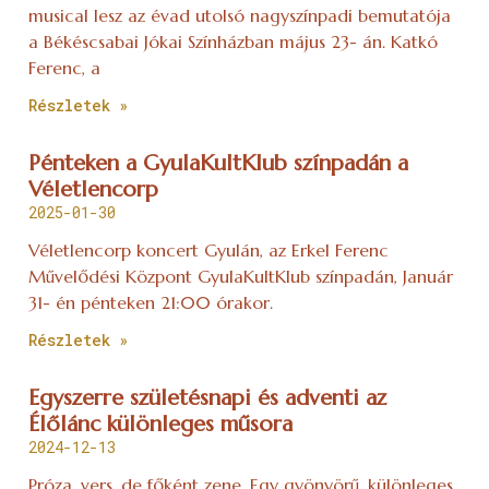
musical lesz az évad utolsó nagyszínpadi bemutatója
a Békéscsabai Jókai Színházban május 23- án. Katkó
Ferenc, a
Részletek »
Pénteken a GyulaKultKlub színpadán a
Véletlencorp
2025-01-30
Véletlencorp koncert Gyulán, az Erkel Ferenc
Művelődési Központ GyulaKultKlub színpadán, Január
31- én pénteken 21:00 órakor.
Részletek »
Egyszerre születésnapi és adventi az
Élőlánc különleges műsora
2024-12-13
Próza, vers, de főként zene. Egy gyönyörű, különleges