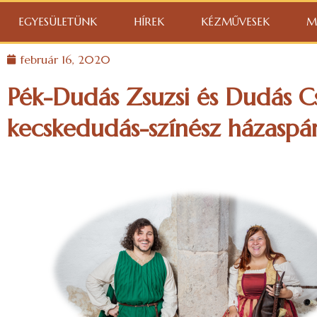
EGYESÜLETÜNK
HÍREK
KÉZMŰVESEK
M
február 16, 2020
Pék-Dudás Zsuzsi és Dudás 
kecskedudás-színész házaspár