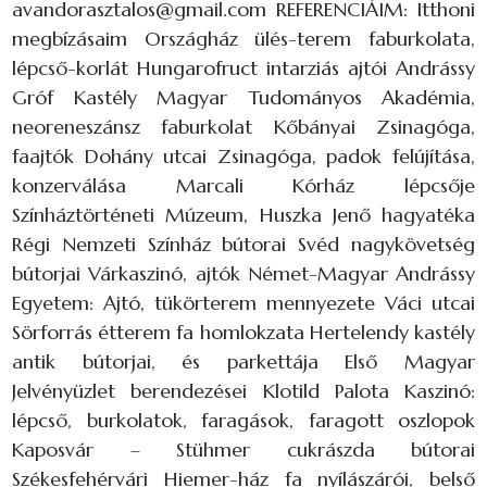
avandorasztalos@gmail.com REFERENCIÁIM: Itthoni
megbízásaim Országház ülés-terem faburkolata,
lépcső-korlát Hungarofruct intarziás ajtói Andrássy
Gróf Kastély Magyar Tudományos Akadémia,
neoreneszánsz faburkolat Kőbányai Zsinagóga,
faajtók Dohány utcai Zsinagóga, padok felújítása,
konzerválása Marcali Kórház lépcsője
Színháztörténeti Múzeum, Huszka Jenő hagyatéka
Régi Nemzeti Színház bútorai Svéd nagykövetség
bútorjai Várkaszinó, ajtók Német-Magyar Andrássy
Egyetem: Ajtó, tükörterem mennyezete Váci utcai
Sörforrás étterem fa homlokzata Hertelendy kastély
antik bútorjai, és parkettája Első Magyar
Jelvényüzlet berendezései Klotild Palota Kaszinó:
lépcső, burkolatok, faragások, faragott oszlopok
Kaposvár – Stühmer cukrászda bútorai
Székesfehérvári Hiemer-ház fa nyílászárói, belső