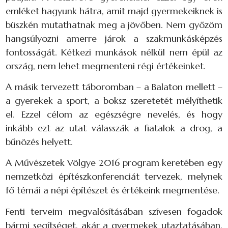
emléket hagyunk hátra, amit majd gyermekeiknek is
büszkén mutathatnak meg a jövőben. Nem győzöm
hangsúlyozni amerre járok a szakmunkásképzés
fontosságát. Kétkezi munkások nélkül nem épül az
ország, nem lehet megmenteni régi értékeinket.
A másik tervezett táboromban – a Balaton mellett –
a gyerekek a sport, a boksz szeretetét mélyíthetik
el. Ezzel célom az egészségre nevelés, és hogy
inkább ezt az utat válasszák a fiatalok a drog, a
bűnözés helyett.
A Művészetek Völgye 2016 program keretében egy
nemzetközi építészkonferenciát tervezek, melynek
fő témái a népi építészet és értékeink megmentése.
Fenti terveim megvalósításában szívesen fogadok
bármi segítséget, akár a gyermekek utaztatásában,