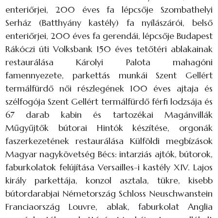
enteriőrjei, 200 éves fa lépcsője Szombathelyi
Serház (Batthyány kastély) fa nyílászárói, belső
enteriőrjei, 200 éves fa gerendái, lépcsője Budapest
Rákóczi úti Volksbank 150 éves tetőtéri ablakainak
restaurálása Károlyi Palota mahagóni
famennyezete, parkettás munkái Szent Gellért
termálfürdő női részlegének 100 éves ajtaja és
szélfogója Szent Gellért termálfürdő férfi lodzsája és
67 darab kabin és tartozékai Magánvillák
Műgyűjtők bútorai Hintók készítése, orgonák
faszerkezetének restaurálása Külföldi megbízások
Magyar nagykövetség Bécs: intarziás ajtók, bútorok,
faburkolatok felújítása Versailles-i kastély XIV. Lajos
király parkettája, konzol asztala, tükre, kisebb
bútordarabjai Németország Schloss Neuschwanstein
Franciaország Louvre, ablak, faburkolat Anglia