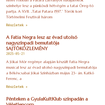
Ismét robban a Patara Látványos hadijátékok
színhelye lesz a pünkösdi hétvégén a tatai Öreg-tó
partja. A XVII. „Tatai Patara 1597.” Török kori
Történelmi Fesztivál három
Részletek »
A Fatia Negra lesz az évad utolsó
nagyszínpadi bemutatója
SAJTÓKÖZLEMÉNY
2025-05-21
A Jókai Mór regénye alapján készült Fatia Negra
musical lesz az évad utolsó nagyszínpadi bemutatója
a Békéscsabai Jókai Színházban május 23- án. Katkó
Ferenc, a
Részletek »
Pénteken a GyulaKultKlub színpadán a
Véletlencorp