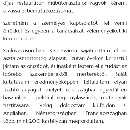
díjas restaurátor, műbútorasztalos vagyok, kérem,
olvassa el bemutatkozásomat.
szeretném a személyes kapcsolatot fel venni
önökkel és egyben a tanácsaikat véleményeiket ki
kérni önöktől!
Szülővárosomban, Kaposváron sajátítottam el az
asztalosmesterség alapjait. Ezután éveken keresztül
jártam az országot, és inasként lestem el a tudást az
idősebb szakemberektől, mesterektől. Saját
kutatásaim eredményeképpen feltaláltam olyan
tisztító anyagot, melyet az országban egyedül én
használok – például régi nyílászárók, műtárgyak
tisztítására. Évekig dolgoztam külföldön is,
Angliában, Németországban, Franciaországban
több, mint 200 kastélyban megfordultam.