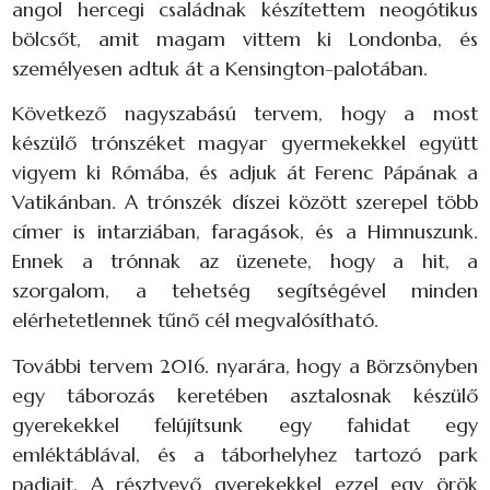
angol hercegi családnak készítettem neogótikus
bölcsőt, amit magam vittem ki Londonba, és
személyesen adtuk át a Kensington-palotában.
Következő nagyszabású tervem, hogy a most
készülő trónszéket magyar gyermekekkel együtt
vigyem ki Rómába, és adjuk át Ferenc Pápának a
Vatikánban. A trónszék díszei között szerepel több
címer is intarziában, faragások, és a Himnuszunk.
Ennek a trónnak az üzenete, hogy a hit, a
szorgalom, a tehetség segítségével minden
elérhetetlennek tűnő cél megvalósítható.
További tervem 2016. nyarára, hogy a Börzsönyben
egy táborozás keretében asztalosnak készülő
gyerekekkel felújítsunk egy fahidat egy
emléktáblával, és a táborhelyhez tartozó park
padjait. A résztvevő gyerekekkel ezzel egy örök