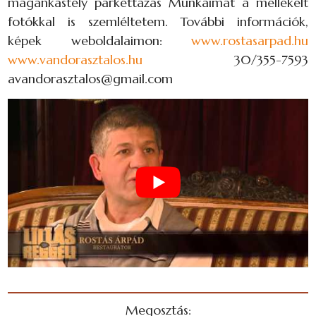
magánkastély parkettázás Munkáimat a mellékelt
fotókkal is szemléltetem. További információk,
képek weboldalaimon:
www.rostasarpad.hu
www.vandorasztalos.hu
30/355-7593
avandorasztalos@gmail.com
Megosztás: