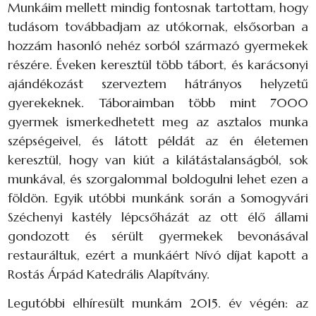
Munkáim mellett mindig fontosnak tartottam, hogy
tudásom továbbadjam az utókornak, elsősorban a
hozzám hasonló nehéz sorból származó gyermekek
részére. Éveken keresztül több tábort, és karácsonyi
ajándékozást szerveztem hátrányos helyzetű
gyerekeknek. Táboraimban több mint 7000
gyermek ismerkedhetett meg az asztalos munka
szépségeivel, és látott példát az én életemen
keresztül, hogy van kiút a kilátástalanságból, sok
munkával, és szorgalommal boldogulni lehet ezen a
földön. Egyik utóbbi munkánk során a Somogyvári
Széchenyi kastély lépcsőházát az ott élő állami
gondozott és sérült gyermekek bevonásával
restauráltuk, ezért a munkáért Nívó díjat kapott a
Rostás Árpád Katedrális Alapítvány.
Legutóbbi elhíresült munkám 2015. év végén: az