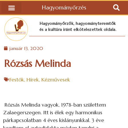
Hagyományőrzés
Hagyományőrzők, hagyományteremtők
és a kultúra iránt elkötelezettek oldala.
január 13, 2020
Rózsás Melinda
Festők
,
Hírek
,
Kézművesek
Rózsás Melinda vagyok, 1978-ban születtem
Zalaegerszegen. Itt is élek egy harmonikus
párkapcsolatban 4 éves kislányunkkal. 3 éve
kezdtem el autodidakta módon tanulni a