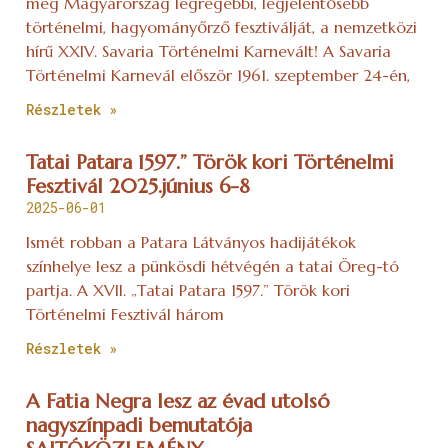
meg Magyarország legrégebbi, legjelentősebb
történelmi, hagyományőrző fesztiválját, a nemzetközi
hírű XXIV. Savaria Történelmi Karnevált! A Savaria
Történelmi Karnevál először 1961. szeptember 24-én,
Részletek »
Tatai Patara 1597.” Török kori Történelmi
Fesztivál 2025.június 6-8
2025-06-01
Ismét robban a Patara Látványos hadijátékok
színhelye lesz a pünkösdi hétvégén a tatai Öreg-tó
partja. A XVII. „Tatai Patara 1597.” Török kori
Történelmi Fesztivál három
Részletek »
A Fatia Negra lesz az évad utolsó
nagyszínpadi bemutatója