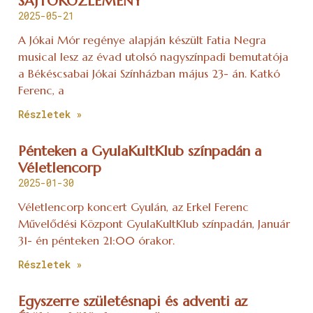
SAJTÓKÖZLEMÉNY
2025-05-21
A Jókai Mór regénye alapján készült Fatia Negra
musical lesz az évad utolsó nagyszínpadi bemutatója
a Békéscsabai Jókai Színházban május 23- án. Katkó
Ferenc, a
Részletek »
Pénteken a GyulaKultKlub színpadán a
Véletlencorp
2025-01-30
Véletlencorp koncert Gyulán, az Erkel Ferenc
Művelődési Központ GyulaKultKlub színpadán, Január
31- én pénteken 21:00 órakor.
Részletek »
Egyszerre születésnapi és adventi az