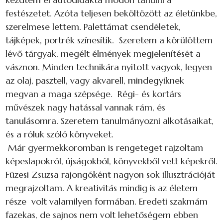
festészetet. Azóta teljesen beköltözött az életünkbe,
szerelmese lettem. Palettámat csendéletek,
tájképek, portrék színesítik. Szeretem a körülöttem
lévő tárgyak, megélt élmények megjelenítését a
vásznon. Minden technikára nyitott vagyok, legyen
az olaj, pasztell, vagy akvarell, mindegyiknek
megvan a maga szépsége. Régi- és kortárs
művészek nagy hatással vannak rám, és
tanulásomra. Szeretem tanulmányozni alkotásaikat,
és a róluk szóló könyveket.
Már gyermekkoromban is rengeteget rajzoltam
képeslapokról, újságokból, könyvekből vett képekről.
Füzesi Zsuzsa rajongóként nagyon sok illusztrációját
megrajzoltam. A kreativitás mindig is az életem
része volt valamilyen formában. Eredeti szakmám
fazekas, de sajnos nem volt lehetőségem ebben