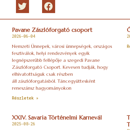
Pavane Zászlóforgató csoport
Ó
2026-06-04
2
Nemzeti Ünnepek, városi ünnepségek, országos
R
fesztiválok, helyi rendezvények egyik
legnépszerűbb fellépője a szegedi Pavane
Zászlóforgató Csoport. Kevesen tudják, hogy
elhivatottságuk csak részben
áll zászlóforgatásból. Táncegyüttesként
reneszánsz hagyományokon
Részletek »
XXIV. Savaria Történelmi Karnevál
T
2025-08-26
T