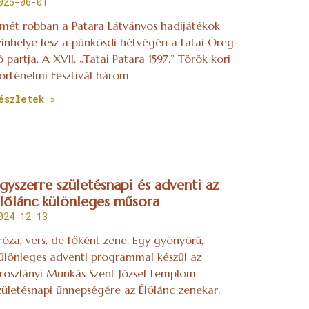
025-06-01
smét robban a Patara Látványos hadijátékok
zínhelye lesz a pünkösdi hétvégén a tatai Öreg-
ó partja. A XVII. „Tatai Patara 1597.” Török kori
örténelmi Fesztivál három
észletek »
gyszerre születésnapi és adventi az
lőlánc különleges műsora
024-12-13
róza, vers, de főként zene. Egy gyönyörű,
ülönleges adventi programmal készül az
roszlányi Munkás Szent József templom
zületésnapi ünnepségére az Élőlánc zenekar.