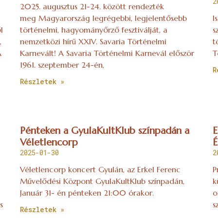
2
2025. augusztus 21-24. között rendezték
meg Magyarország legrégebbi, legjelentősebb
I
l
történelmi, hagyományőrző fesztiválját, a
s
,
nemzetközi hírű XXIV. Savaria Történelmi
t
A
Karnevált! A Savaria Történelmi Karnevál először
T
1961. szeptember 24-én,
R
Részletek »
Pénteken a GyulaKultKlub színpadán a
E
Véletlencorp
É
2025-01-30
2
Véletlencorp koncert Gyulán, az Erkel Ferenc
P
Művelődési Központ GyulaKultKlub színpadán,
k
Január 31- én pénteken 21:00 órakor.
o
s
s
Részletek »