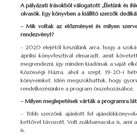
A pályázati írásokból válogatott „Életünk és i
olvasók. Egy könyvben a kiállító szerzők dediká
– Mik voltak az előzményei és milyen szerv
rendezvényt?
– 2020 elejétől készülünk arra, hogy a szok
áprilisi könyvfesztivál elmaradt, amit követe
megrendezni, így minden kiadónak a saját elképz
Közösségi Házra, ahol a szept. 19-20-i hét
könyveinket. Idén megszokhattuk, hogy gyorsa
rendelkezésünkre a program összehozásához.
– Milyen meglepetések várták a programra lá
– Több szerzőnk ajánlott fel ajándékkönyvek
kettővel távozott. Volt zsákbamacska is, ami 
is.