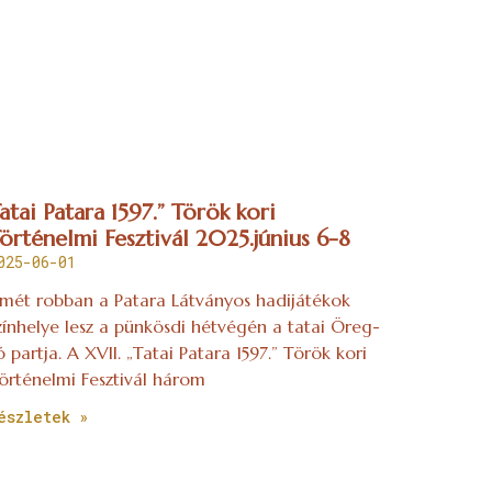
atai Patara 1597.” Török kori
örténelmi Fesztivál 2025.június 6-8
025-06-01
smét robban a Patara Látványos hadijátékok
zínhelye lesz a pünkösdi hétvégén a tatai Öreg-
ó partja. A XVII. „Tatai Patara 1597.” Török kori
örténelmi Fesztivál három
észletek »