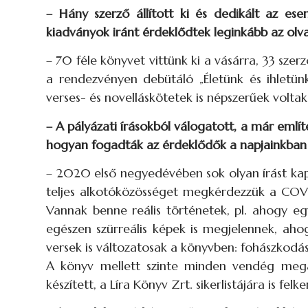
– Hány szerző állított ki és dedikált az es
kiadványok iránt érdeklődtek leginkább az olv
– 70 féle könyvet vittünk ki a vásárra, 33 sze
a rendezvényen debütáló „Életünk és ihletün
verses- és novelláskötetek is népszerűek voltak
– A pályázati írásokból válogatott, a már említ
hogyan fogadták az érdeklődők a napjainkban s
– 2020 első negyedévében sok olyan írást kapt
teljes alkotóközösséget megkérdezzük a COVID 
Vannak benne reális történetek, pl. ahogy egy
egészen szürreális képek is megjelennek, aho
versek is változatosak a könyvben: fohászkodá
A könyv mellett szinte minden vendég megáll
készített, a Líra Könyv Zrt. sikerlistájára is felke