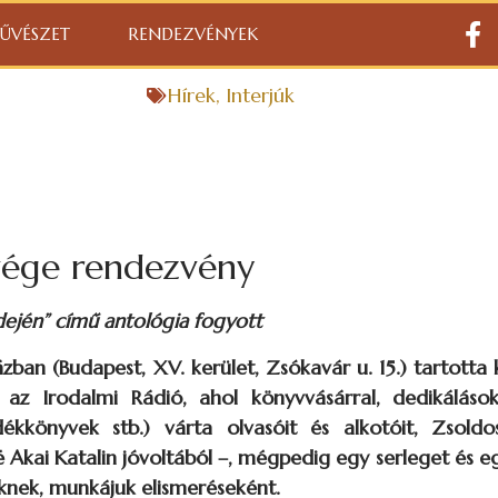
ŰVÉSZET
RENDEZVÉNYEK
Hírek
,
Interjúk
tvége rendezvény
dején” című antológia fogyott
zban (Budapest, XV. kerület, Zsókavár u. 15.) tartott
z Irodalmi Rádió, ahol könyvvásárral, dedikálások
ékkönyvek stb.) várta olvasóit és alkotóit, Zsold
 Akai Katalin jóvoltából –, mégpedig egy serleget és e
őknek, munkájuk elismeréseként.