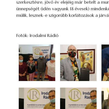
szerkesztésre, jövő év elejéig már betelt a m
ünnepségét (idén vagyunk 18 évesek) minden
múlik, lesznek-e szigorúbb korlátozások a járvá
Klotz
Fotók: Irodalmi Rádió