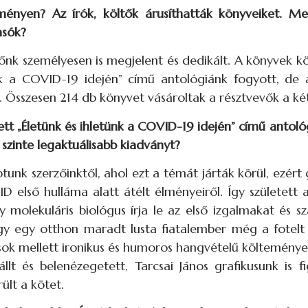
eményen? Az írók, költők árusíthatták könyveiket. M
asók?
rzőnk személyesen is megjelent és dedikált. A könyvek k
k a COVID-19 idején” című antológiánk fogyott, de a
. Összesen 214 db könyvet vásároltak a résztvevők a két
ett „Életünk és ihletünk a COVID-19 idején” című antológ
zinte legaktuálisabb kiadványt?
unk szerzőinktől, ahol ezt a témát járták körül, ezért
első hulláma alatt átélt élményeiről. Így született a
 molekuláris biológus írja le az első izgalmakat és s
gy egy otthon maradt lusta fiatalember még a fotelt i
sok mellett ironikus és humoros hangvételű költemények
t és belenézegetett, Tarcsai János grafikusunk is fi
rült a kötet.