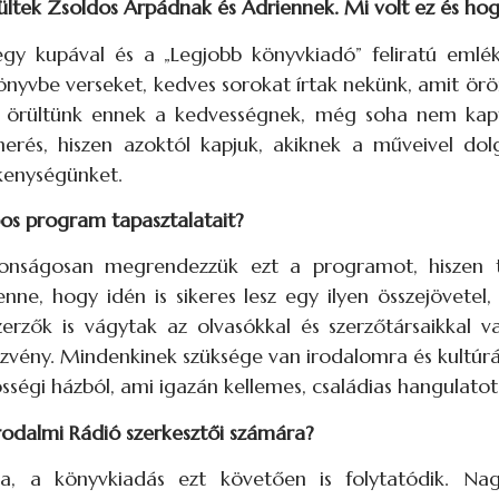
zültek Zsoldos Árpádnak és Adriennek. Mi volt ez és h
gy kupával és a „Legjobb könyvkiadó” feliratú emlé
önyvbe verseket, kedves sorokat írtak nekünk, amit ö
örültünk ennek a kedvességnek, még soha nem kapt
smerés, hiszen azoktól kapjuk, akiknek a műveivel dol
ékenységünket.
os program tapasztalatait?
nságosan megrendezzük ezt a programot, hiszen tav
nne, hogy idén is sikeres lesz egy ilyen összejövetel
rzők is vágytak az olvasókkal és szerzőtársaikkal va
ezvény. Mindenkinek szüksége van irodalomra és kultúrá
ségi házból, ami igazán kellemes, családias hangulatot
rodalmi Rádió szerkesztői számára?
a, a könyvkiadás ezt követően is folytatódik. Na