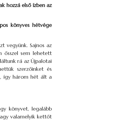
ak hozzá első ízben az
apos könyves hétvége
zt vegyünk. Sajnos az
en ősszel sem lehetett
áltunk rá az Újpalotai
ettük szerzőinket és
, így három hét ált a
egy könyvet, legalább
vagy valamelyik kettőt