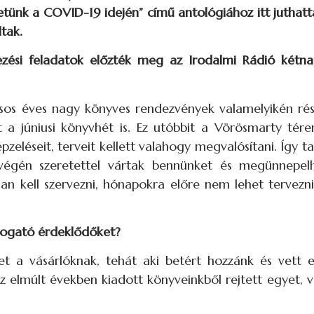
hletünk a COVID-19 idején” című antológiához itt juthatt
ltak.
ezési feladatok előzték meg az Irodalmi Rádió kétn
ásos éves nagy könyves rendezvények valamelyikén rés
tt a júniusi könyvhét is. Ez utóbbit a Vörösmarty tér
eléseit, terveit kellett valahogy megvalósítani. Így tal
végén szeretettel vártak bennünket és megünnepelh
n kell szervezni, hónapokra előre nem lehet tervezni
togató érdeklődőket?
et a vásárlóknak, tehát aki betért hozzánk és vett 
az elmúlt években kiadott könyveinkből rejtett egyet, 