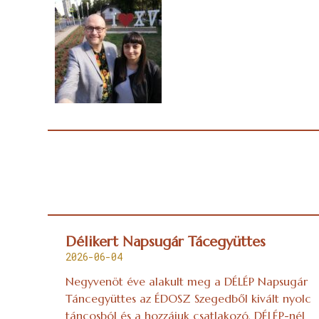
Délikert Napsugár Tácegyüttes
2026-06-04
Negyvenöt éve alakult meg a DÉLÉP Napsugár
Táncegyüttes az ÉDOSZ Szegedből kivált nyolc
táncosból és a hozzájuk csatlakozó, DÉLÉP-nél