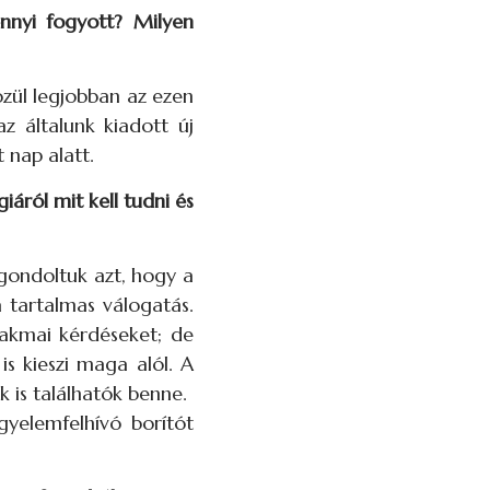
ennyi fogyott? Milyen
özül legjobban az ezen
z általunk kiadott új
 nap alatt.
iáról mit kell tudni és
 gondoltuk azt, hogy a
 tartalmas válogatás.
zakmai kérdéseket; de
s kieszi maga alól. A
 is találhatók benne.
gyelemfelhívó borítót