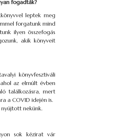
ogyan fogadták?
kkönyvvel leptek meg
römmel forgatunk mind
unk ilyen összefogás
gozunk, akik könyveit
alyi könyvfesztiváli
, ahol az elmúlt évben
ló találkozásra, mert
ra a COVID idején is.
 nyújtott nekünk.
gyon sok kézirat vár