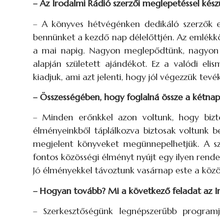
– Az Irodalmi Rádió szerzői meglepetéssel kés
– A könyves hétvégénken dedikáló szerzők e
bennünket a kezdő nap délelőttjén. Az emlékk
a mai napig. Nagyon meglepődtünk, nagyon 
alapján született ajándékot. Ez a valódi eli
kiadjuk, ami azt jelenti, hogy jól végezzük tev
– Összességében, hogy foglalná össze a kétnap
– Minden erőnkkel azon voltunk, hogy bizto
élményeinkből táplálkozva biztosak voltunk be
megjelent könyveket megünnepelhetjük. A sze
fontos közösségi élményt nyújt egy ilyen rend
Jó élményekkel távoztunk vasárnap este a közös
– Hogyan tovább? Mi a következő feladat az I
– Szerkesztőségünk legnépszerűbb programj