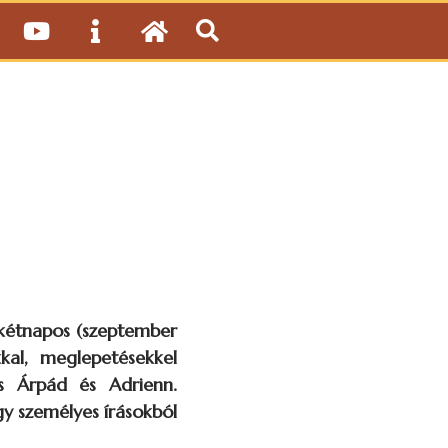
a kétnapos (szeptember
kal, meglepetésekkel
os Árpád és Adrienn.
gy személyes írásokból