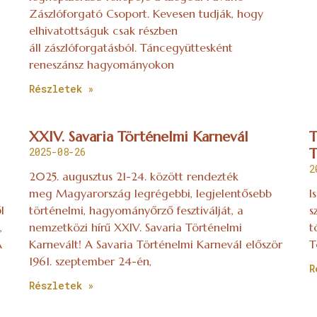
Zászlóforgató Csoport. Kevesen tudják, hogy
elhivatottságuk csak részben
áll zászlóforgatásból. Táncegyüttesként
reneszánsz hagyományokon
Részletek »
XXIV. Savaria Történelmi Karnevál
T
2025-08-26
T
2
2025. augusztus 21-24. között rendezték
meg Magyarország legrégebbi, legjelentősebb
I
l
történelmi, hagyományőrző fesztiválját, a
s
,
nemzetközi hírű XXIV. Savaria Történelmi
t
A
Karnevált! A Savaria Történelmi Karnevál először
T
1961. szeptember 24-én,
R
Részletek »