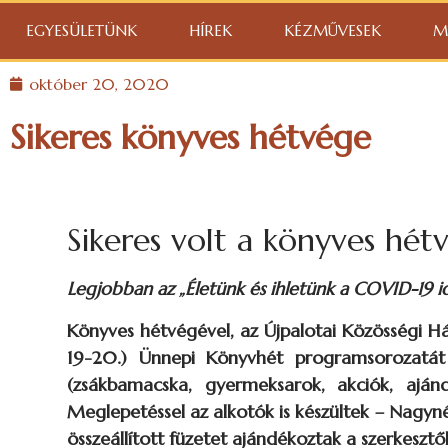
EGYESÜLETÜNK
HÍREK
KÉZMŰVESEK
M
október 20, 2020
Sikeres könyves hétvége
Sikeres volt a könyves hé
Legjobban az „Életünk és ihletünk a COVID-19 i
Könyves hétvégével, az Újpalotai Közösségi Há
19-20.) Ünnepi Könyvhét programsorozatát a
(zsákbamacska, gyermeksarok, akciók, ajánd
Meglepetéssel az alkotók is készültek – Nagyné
összeállított füzetet ajándékoztak a szerkeszt