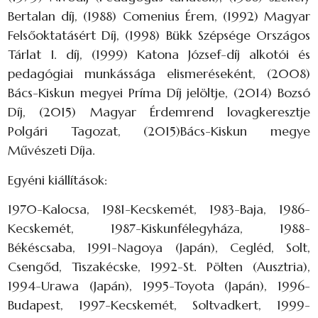
Bertalan díj, (1988) Comenius Érem, (1992) Magyar
Felsőoktatásért Díj, (1998) Bükk Szépsége Országos
Tárlat I. díj, (1999) Katona József-díj alkotói és
pedagógiai munkássága elismeréseként, (2008)
Bács-Kiskun megyei Príma Díj jelöltje, (2014) Bozsó
Díj, (2015) Magyar Érdemrend lovagkeresztje
Polgári Tagozat, (2015)Bács-Kiskun megye
Művészeti Díja.
Egyéni kiállítások:
1970-Kalocsa, 1981-Kecskemét, 1983-Baja, 1986-
Kecskemét, 1987-Kiskunfélegyháza, 1988-
Békéscsaba, 1991-Nagoya (Japán), Cegléd, Solt,
Csengőd, Tiszakécske, 1992-St. Pölten (Ausztria),
1994-Urawa (Japán), 1995-Toyota (Japán), 1996-
Budapest, 1997-Kecskemét, Soltvadkert, 1999-