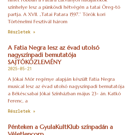
színhelye lesz a pünkösdi hétvégén a tatai Öreg-tó
partja. A XVII. „Tatai Patara 1597.” Török kori
Történelmi Fesztivál három
Részletek »
A Fatia Negra lesz az évad utolsó
nagyszínpadi bemutatója
SAJTÓKÖZLEMÉNY
2025-05-21
A Jókai Mór regénye alapján készült Fatia Negra
musical lesz az évad utolsó nagyszínpadi bemutatója
a Békéscsabai Jókai Színházban május 23- án. Katkó
Ferenc, a
Részletek »
Pénteken a GyulaKultKlub színpadán a
Véletlencorp