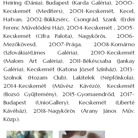
Heiring (Dánia), Budapest (Karda Galéria), 2000-
Kecskemét (Mediters), 2001-Kecskemét, Kecel,
Hatvan, 2002-Bükkzsérc, Csongrád, Szank (Erdei
Ferenc Művelődési Ház), 2004-Kecskemét , 2005-
Kecskemét (Cifra Palota), Nagykőrös, 2006-
Mezőkövesd, 2007-Prága, 2008-Komárno
(Szlovákia)(Limes Galéria), 2010-Kecskemét
(Malom Art Galéria), 2011-Békéscsaba (Jankay
Galéria), Kecskemét (Katona József Színház), 2013-
Szolnok (Hozam Club), Lakitelek (Népfőiskola),
2014-Kecskemét (Művész Kávézó), Kecskemét
(Bozsó Gyűjtemény), 2015-Gyomaendrőd, 2017-
Budapest (UnioGallery), Kecskemét (Liberté
Kávéház), 2018-Nagykőrös (Arany János Műv.
Közp.).