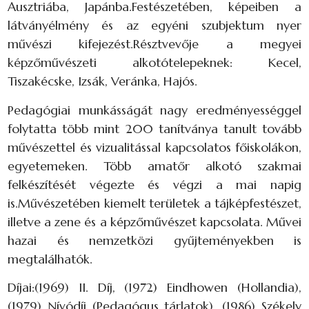
Ausztriába, Japánba.Festészetében, képeiben a
látványélmény és az egyéni szubjektum nyer
művészi kifejezést.Résztvevője a megyei
képzőművészeti alkotótelepeknek: Kecel,
Tiszakécske, Izsák, Veránka, Hajós.
Pedagógiai munkásságát nagy eredményességgel
folytatta több mint 200 tanítványa tanult tovább
művészettel és vizualitással kapcsolatos főiskolákon,
egyetemeken. Több amatőr alkotó szakmai
felkészítését végezte és végzi a mai napig
is.Művészetében kiemelt területek a tájképfestészet,
illetve a zene és a képzőművészet kapcsolata. Művei
hazai és nemzetközi gyűjteményekben is
megtalálhatók.
Díjai:(1969) II. Díj, (1972) Eindhowen (Hollandia),
(1979) Nívódíj (Pedagógus tárlatok), (1986) Székely