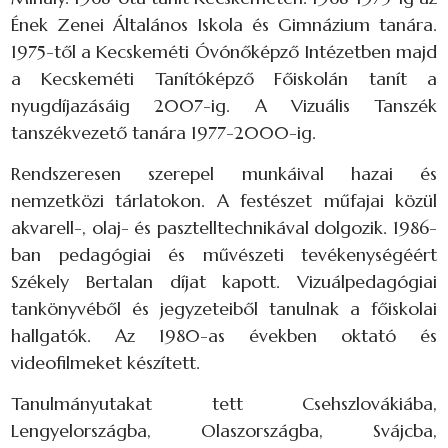
Ének Zenei Általános Iskola és Gimnázium tanára.
1975-től a Kecskeméti Óvónőképző Intézetben majd
a Kecskeméti Tanítóképző Főiskolán tanít a
nyugdíjazásáig 2007-ig. A Vizuális Tanszék
tanszékvezető tanára 1977-2000-ig.
Rendszeresen szerepel munkáival hazai és
nemzetközi tárlatokon. A festészet műfajai közül
akvarell-, olaj- és pasztelltechnikával dolgozik. 1986-
ban pedagógiai és művészeti tevékenységéért
Székely Bertalan díjat kapott. Vizuálpedagógiai
tankönyvéből és jegyzeteiből tanulnak a főiskolai
hallgatók. Az 1980-as években oktató és
videofilmeket készített.
Tanulmányutakat tett Csehszlovákiába,
Lengyelországba, Olaszországba, Svájcba,