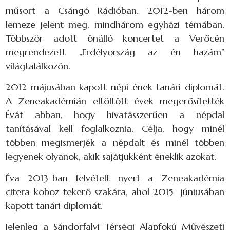
műsort a Csángó Rádióban. 2012-ben három
lemeze jelent meg, mindhárom egyházi témában.
Többször adott önálló koncertet a Verőcén
megrendezett „Erdélyország az én hazám”
világtalálkozón.
2012 májusában kapott népi ének tanári diplomát.
A Zeneakadémián eltöltött évek megerősítették
Évát abban, hogy hivatásszerűen a népdal
tanításával kell foglalkoznia. Célja, hogy minél
többen megismerjék a népdalt és minél többen
legyenek olyanok, akik sajátjukként éneklik azokat.
Éva 2013-ban felvételt nyert a Zeneakadémia
citera-koboz-tekerő szakára, ahol 2015 júniusában
kapott tanári diplomát.
Jelenleg a Sándorfalvi Térségi Alapfokú Művészeti