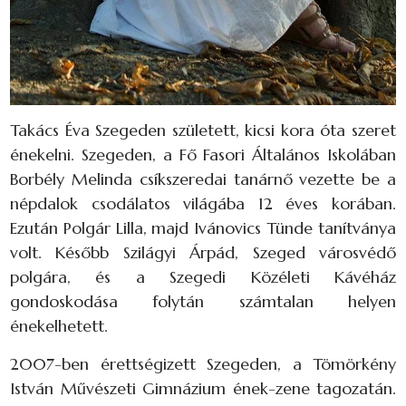
Takács Éva Szegeden született, kicsi kora óta szeret
énekelni. Szegeden, a Fő Fasori Általános Iskolában
Borbély Melinda csíkszeredai tanárnő vezette be a
népdalok csodálatos világába 12 éves korában.
Ezután Polgár Lilla, majd Ivánovics Tünde tanítványa
volt. Később Szilágyi Árpád, Szeged városvédő
polgára, és a Szegedi Közéleti Kávéház
gondoskodása folytán számtalan helyen
énekelhetett.
2007-ben érettségizett Szegeden, a Tömörkény
István Művészeti Gimnázium ének-zene tagozatán.