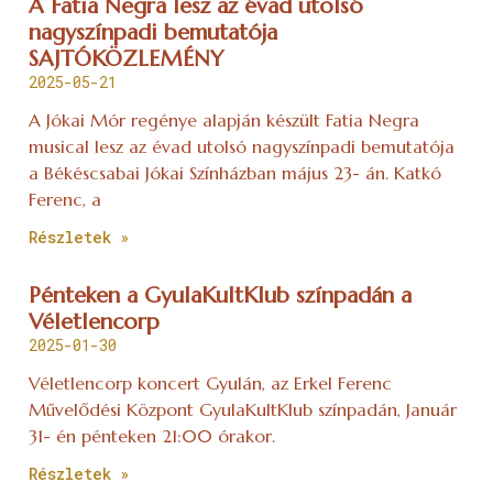
A Fatia Negra lesz az évad utolsó
nagyszínpadi bemutatója
SAJTÓKÖZLEMÉNY
2025-05-21
A Jókai Mór regénye alapján készült Fatia Negra
musical lesz az évad utolsó nagyszínpadi bemutatója
a Békéscsabai Jókai Színházban május 23- án. Katkó
Ferenc, a
Részletek »
Pénteken a GyulaKultKlub színpadán a
Véletlencorp
2025-01-30
Véletlencorp koncert Gyulán, az Erkel Ferenc
Művelődési Központ GyulaKultKlub színpadán, Január
31- én pénteken 21:00 órakor.
Részletek »