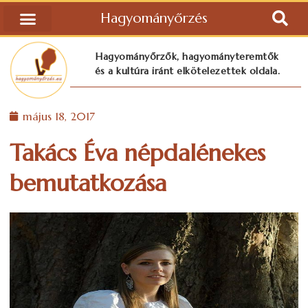
Hagyományőrzés
Hagyományőrzők, hagyományteremtők
és a kultúra iránt elkötelezettek oldala.
május 18, 2017
Takács Éva népdalénekes
bemutatkozása