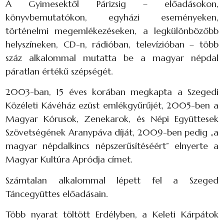
A Gyimesektől Párizsig – előadásokon,
könyvbemutatókon, egyházi eseményeken,
történelmi megemlékezéseken, a legkülönbözőbb
helyszíneken, CD-n, rádióban, televízióban – több
száz alkalommal mutatta be a magyar népdal
páratlan értékű szépségét.
2003-ban, 15 éves korában megkapta a Szegedi
Közéleti Kávéház ezüst emlékgyűrűjét, 2005-ben a
Magyar Kórusok, Zenekarok, és Népi Együttesek
Szövetségének Aranypáva díját, 2009-ben pedig „a
magyar népdalkincs népszerűsítéséért” elnyerte a
Magyar Kultúra Apródja címet.
Számtalan alkalommal lépett fel a Szeged
Táncegyüttes előadásain.
Több nyarat töltött Erdélyben, a Keleti Kárpátok