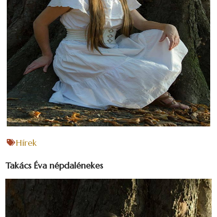
Hírek
Takács Éva népdalénekes