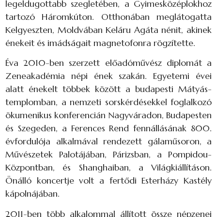
legeldugottabb szegletében, a Gyimesközéplokhoz
tartozó Háromkúton. Otthonában meglátogatta
Kelgyeszten, Moldvában Keláru Agáta nénit, akinek
énekeit és imádságait magnetofonra rögzítette.
Éva 2010-ben szerzett előadóművész diplomát a
Zeneakadémia népi ének szakán. Egyetemi évei
alatt énekelt többek között a budapesti Mátyás-
templomban, a nemzeti sorskérdésekkel foglalkozó
ökumenikus konferencián Nagyváradon, Budapesten
és Szegeden, a Ferences Rend fennállásának 800.
évfordulója alkalmával rendezett gálaműsoron, a
Művészetek Palotájában, Párizsban, a Pompidou-
Központban, és Shanghaiban, a Világkiállításon.
Önálló koncertje volt a fertődi Esterházy Kastély
kápolnájában.
2011-ben több alkalommal állított össze népzenei