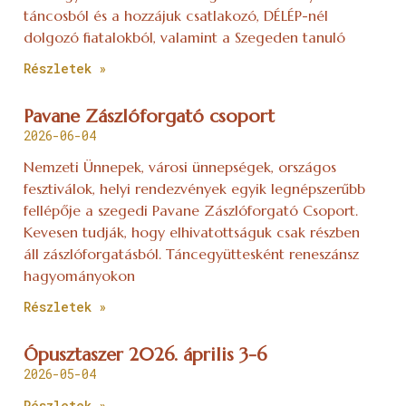
táncosból és a hozzájuk csatlakozó, DÉLÉP-nél
dolgozó fiatalokból, valamint a Szegeden tanuló
Részletek »
Pavane Zászlóforgató csoport
2026-06-04
Nemzeti Ünnepek, városi ünnepségek, országos
fesztiválok, helyi rendezvények egyik legnépszerűbb
fellépője a szegedi Pavane Zászlóforgató Csoport.
Kevesen tudják, hogy elhivatottságuk csak részben
áll zászlóforgatásból. Táncegyüttesként reneszánsz
hagyományokon
Részletek »
Ópusztaszer 2026. április 3-6
2026-05-04
Részletek »