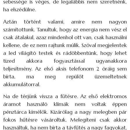
sebessége is véges, de legalábbis nem szeretnénk,
ha elszédülne.
Aztán történt valami, amire nem nagyon
számítottunk. Tanultuk, hogy az energia nem vész el
csak átalakul, azaz mindenhol ott van, csak használni
kellene, de ez nem rajtunk múlik. Szóval megjelentek
a led világító testek és rádöbbentünk, hogy lehet
tized akkora fogyasztással ugyanakkora
teljesítmény. Az első aksis telefonom 2 óráig sem
bírta, ma meg repülőt üzemeltetnek
akkumulátorral.
Na de térjünk vissza a fűtésre. Az első elektromos
áramot használó klímák nem voltak éppen
pénztárca kímélők. Kizárólag a nagy melegben pár
fokos hűtésre vásároltuk. Melegíteni csak akkor
használtuk, ha nem bírta a távfűtés a nagy fagyokat,