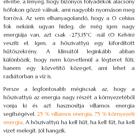
elvébe, a lényeg, hogy bizonyos folyadékok alacsony
hőfokon gőzzé válnak, ami nagyobb nyomáson meg
forróvá. Az sem elhanyagolandó, hogy a 0 celsius
fok nekünk ugyan hideg, de még igen nagy
energiája van, azt csak -273,15°C -nál (0 Kelvin)
veszíti el. Igen, a hőszivattyú egy kifordított
hűtőszekrény. A klímától leginkább abban
különbözik, hogy nem közvetlenül a légteret fűti,
hanem egy közvetítő közeget, ami lehet a
radiátorban a víz is.
Persze a legfontosabb mégiscsak az, hogy a
hőszivattyú az energia nagy részét a környezetéből
vonja ki és azt hasznosítja villamos energia
segítségével.
25 % villamos energia, 75 % környezeti
energia
. A hőszivattyú ha kell hűt, ha kell fűt, ha kell
vizet melegít. Jól hangzik.