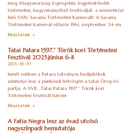
meg Magyarország legrégebbi, legjelentősebb
történelmi, hagyományőrző fesztiválját, a nemzetközi
hírű XXIV. Savaria Történelmi Karnevált! A Savaria
Történelmi Karnevál először 1961. szeptember 24-én,
Részletek »
Tatai Patara 1597.” Török kori Történelmi
Fesztivál 2025.június 6-8
2025-06-01
Ismét robban a Patara Látványos hadijátékok
színhelye lesz a pünkösdi hétvégén a tatai Öreg-tó
partja. A XVII. „Tatai Patara 1597.” Török kori
Történelmi Fesztivál három
Részletek »
A Fatia Negra lesz az évad utolsó
nagyszínpadi bemutatója