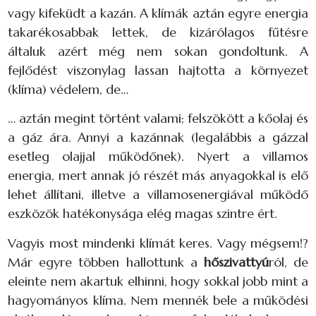
vagy kifeküdt a kazán. A klímák aztán egyre energia
takarékosabbak lettek, de kizárólagos fűtésre
általuk azért még nem sokan gondoltunk. A
fejlődést viszonylag lassan hajtotta a környezet
(klíma) védelem, de…
… aztán megint történt valami; felszökött a kőolaj és
a gáz ára. Annyi a kazánnak (legalábbis a gázzal
esetleg olajjal működőnek). Nyert a villamos
energia, mert annak jó részét más anyagokkal is elő
lehet állítani, illetve a villamosenergiával működő
eszközök hatékonysága elég magas szintre ért.
Vagyis most mindenki klímát keres. Vagy mégsem!?
Már egyre többen hallottunk a
hőszivattyú
ról, de
eleinte nem akartuk elhinni, hogy sokkal jobb mint a
hagyományos klíma. Nem mennék bele a működési