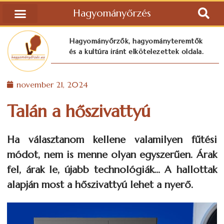
Hagyományőrzés
Hagyományőrzők, hagyományteremtők
és a kultúra iránt elkötelezettek oldala.
november 21, 2024
Talán a hőszivattyú
Ha választanom kellene valamilyen fűtési
módot, nem is menne olyan egyszerűen. Árak
fel, árak le, újabb technológiák… A hallottak
alapján most a hőszivattyú lehet a nyerő.