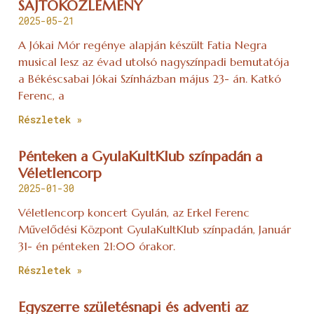
SAJTÓKÖZLEMÉNY
2025-05-21
A Jókai Mór regénye alapján készült Fatia Negra
musical lesz az évad utolsó nagyszínpadi bemutatója
a Békéscsabai Jókai Színházban május 23- án. Katkó
Ferenc, a
Részletek »
Pénteken a GyulaKultKlub színpadán a
Véletlencorp
2025-01-30
Véletlencorp koncert Gyulán, az Erkel Ferenc
Művelődési Központ GyulaKultKlub színpadán, Január
31- én pénteken 21:00 órakor.
Részletek »
Egyszerre születésnapi és adventi az