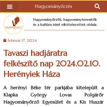
Hagyományőrzés
Hagyományőrzők, hagyományteremtők
és a kultúra iránt elkötelezettek oldala.
február 17, 2024
Tavaszi hadjáratra
felkészítő nap 2024.02.10.
Herényiek Háza
A herényi Béke tér parkjába kitelepült a
Klapka György Lovas Polgárőr
Hagyományőrző Egyesület és a Kis Huszár