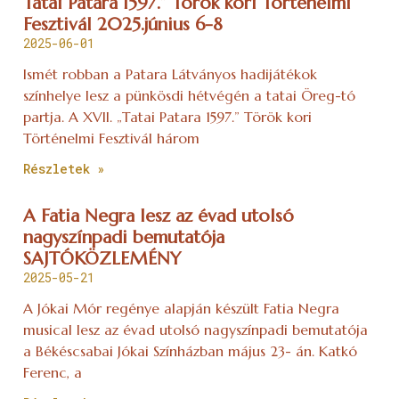
Tatai Patara 1597.” Török kori Történelmi
Fesztivál 2025.június 6-8
2025-06-01
Ismét robban a Patara Látványos hadijátékok
színhelye lesz a pünkösdi hétvégén a tatai Öreg-tó
partja. A XVII. „Tatai Patara 1597.” Török kori
Történelmi Fesztivál három
Részletek »
A Fatia Negra lesz az évad utolsó
nagyszínpadi bemutatója
SAJTÓKÖZLEMÉNY
2025-05-21
A Jókai Mór regénye alapján készült Fatia Negra
musical lesz az évad utolsó nagyszínpadi bemutatója
a Békéscsabai Jókai Színházban május 23- án. Katkó
Ferenc, a