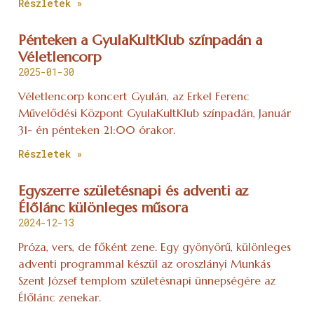
Részletek »
Pénteken a GyulaKultKlub színpadán a
Véletlencorp
2025-01-30
Véletlencorp koncert Gyulán, az Erkel Ferenc
Művelődési Központ GyulaKultKlub színpadán, Január
31- én pénteken 21:00 órakor.
Részletek »
Egyszerre születésnapi és adventi az
Élőlánc különleges műsora
2024-12-13
Próza, vers, de főként zene. Egy gyönyörű, különleges
adventi programmal készül az oroszlányi Munkás
Szent József templom születésnapi ünnepségére az
Élőlánc zenekar.