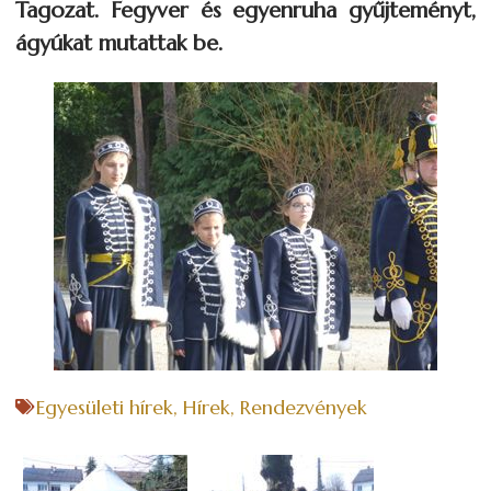
Tagozat. Fegyver és egyenruha gyűjteményt,
ágyúkat mutattak be.
Egyesületi hírek
,
Hírek
,
Rendezvények