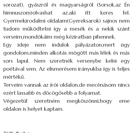
sorozat), gyászról és magyarságról (Sorsok,az Én
himnuszom)olvashat az,aki itt keres fel.
Gyermekirodalmi oldalam(Gyereksarok) sajnos nem
tudom működtetni így a mesék és a nekik szánt
verseim,mondókáim még kéziratban pihennek.
Egy ideje nem indulok pályázaton,mert úgy
gondolom,minden alkotás mögött más lélek és más
sors lapul. Nem szeretnék versenybe kelni egy
poétával sem. Az elismerésem irányukba így is teljes
mértékű.
Terveim vannak az írói oldalon,de mecénásom nincs
ezért lassabb és döcögősebb a folyamat.
Végezetül szeretném megköszönni,hogy eme
oldalon is helyet kaptam.