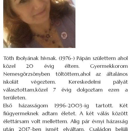
Tóth Ibolyának hívnak. (1976-) Pápán születtem ahol
közel 20 évig éltem. Gyermekkorom
Nemesgörzsönyben töltöttem,ahol az általános
iskolát végeztem. Kereskedelmi pályát
választottam,közel 7 évig dolgoztam ezen a
területen.
Első házasságom 1996-2003-ig tartott. Két
fiúgyermeknek adtam életet. A két válás között
élettársam volt mellettem. Alig pár évnyi házasság
után 2017-ben ismét elváltam. Családon belüli