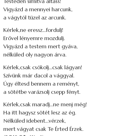
Testeden simítva altass!
Vigyázd a mennyei harcunk,
a vágytól tüzel az arcunk.
Kérlek,ne eressz…fordulj!
Erővel lényemre mozdulj.
Vigyázd a testem mert gyáva,
nélküled oly nagyon árva.
Kérlek,csak csókolj…csak lágyan!
Szívünk már dacol a vággyal.
Úgy éltesd bennem a reményt,
a sötétbe varázsolj csepp fényt.
Kérlek,csak maradj…ne menj még!
Ha itt hagysz sötét lesz az ég.
Nélküled idebent…vérzek,
mert vágyat csak Te Érted Érzek.