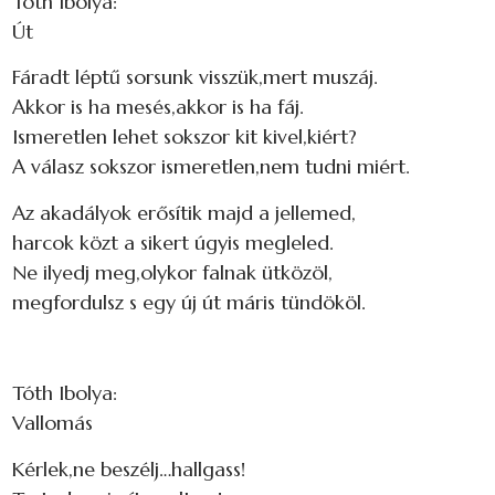
Tóth Ibolya:
Út
Fáradt léptű sorsunk visszük,mert muszáj.
Akkor is ha mesés,akkor is ha fáj.
Ismeretlen lehet sokszor kit kivel,kiért?
A válasz sokszor ismeretlen,nem tudni miért.
Az akadályok erősítik majd a jellemed,
harcok közt a sikert úgyis megleled.
Ne ilyedj meg,olykor falnak ütközöl,
megfordulsz s egy új út máris tündököl.
Tóth Ibolya:
Vallomás
Kérlek,ne beszélj…hallgass!