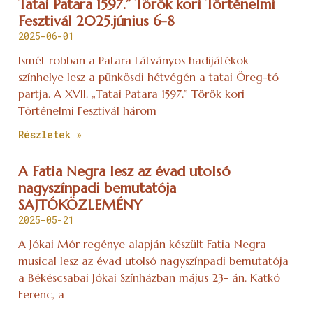
Tatai Patara 1597.” Török kori Történelmi
Fesztivál 2025.június 6-8
2025-06-01
Ismét robban a Patara Látványos hadijátékok
színhelye lesz a pünkösdi hétvégén a tatai Öreg-tó
partja. A XVII. „Tatai Patara 1597.” Török kori
Történelmi Fesztivál három
Részletek »
A Fatia Negra lesz az évad utolsó
nagyszínpadi bemutatója
SAJTÓKÖZLEMÉNY
2025-05-21
A Jókai Mór regénye alapján készült Fatia Negra
musical lesz az évad utolsó nagyszínpadi bemutatója
a Békéscsabai Jókai Színházban május 23- án. Katkó
Ferenc, a