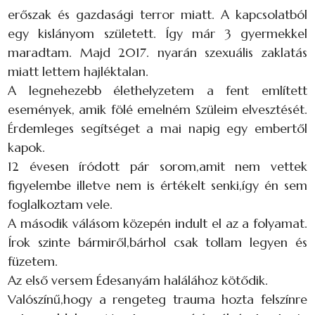
erőszak és gazdasági terror miatt. A kapcsolatból
egy kislányom született. Így már 3 gyermekkel
maradtam. Majd 2017. nyarán szexuális zaklatás
miatt lettem hajléktalan.
A legnehezebb élethelyzetem a fent említett
események, amik fölé emelném Szüleim elvesztését.
Érdemleges segítséget a mai napig egy embertől
kapok.
12 évesen íródott pár sorom,amit nem vettek
figyelembe illetve nem is értékelt senki,így én sem
foglalkoztam vele.
A második válásom közepén indult el az a folyamat.
Írok szinte bármiről,bárhol csak tollam legyen és
füzetem.
Az első versem Édesanyám halálához kötődik.
Valószínű,hogy a rengeteg trauma hozta felszínre