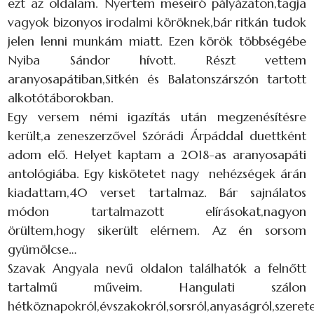
ezt az oldalam. Nyertem meseíró pályázaton,tagja
vagyok bizonyos irodalmi köröknek,bár ritkán tudok
jelen lenni munkám miatt. Ezen körök többségébe
Nyiba Sándor hívott. Részt vettem
aranyosapátiban,Sitkén és Balatonszárszón tartott
alkotótáborokban.
Egy versem némi igazítás után megzenésítésre
került,a zeneszerzővel Szórádi Árpáddal duettként
adom elő. Helyet kaptam a 2018-as aranyosapáti
antológiába. Egy kiskötetet nagy nehézségek árán
kiadattam,40 verset tartalmaz. Bár sajnálatos
módon tartalmazott elírásokat,nagyon
örültem,hogy sikerült elérnem. Az én sorsom
gyümölcse…
Szavak Angyala nevű oldalon találhatók a felnőtt
tartalmű műveim. Hangulati szálon
hétköznapokról,évszakokról,sorsról,anyaságról,szeret