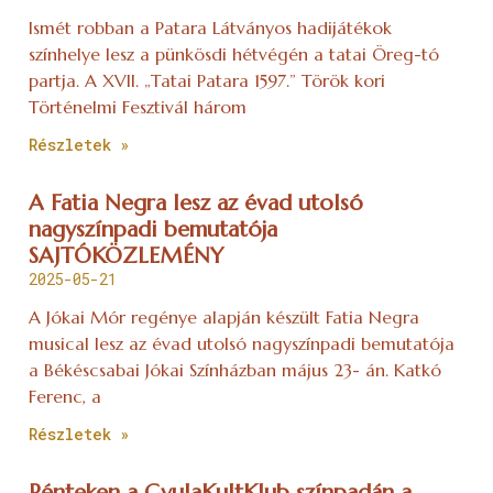
Ismét robban a Patara Látványos hadijátékok
színhelye lesz a pünkösdi hétvégén a tatai Öreg-tó
partja. A XVII. „Tatai Patara 1597.” Török kori
Történelmi Fesztivál három
Részletek »
A Fatia Negra lesz az évad utolsó
nagyszínpadi bemutatója
SAJTÓKÖZLEMÉNY
2025-05-21
A Jókai Mór regénye alapján készült Fatia Negra
musical lesz az évad utolsó nagyszínpadi bemutatója
a Békéscsabai Jókai Színházban május 23- án. Katkó
Ferenc, a
Részletek »
Pénteken a GyulaKultKlub színpadán a