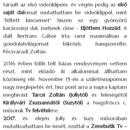
társult az első videóklipem, év végén pedig az
első
saját dal
omat mutathattam be videóklippel, mint
“féltett kincsemet” hiszen ez egy gyönyörű
karácsonyi dal, melynek címe –
Eljöttem Hozzád
. A
dalt Bertram Gábor írta (ami maximálisan a
gondolatvilágomat tükrözi), hangszerelte:
Pécsváradi Zoltán.
2016 évben több telt házas rendezvényen vettem
részt, mint előadó 81 alkalommal állhattam
közönség elé. November 15-én a születésnapomon
nagy meglepetés ért, hisz pont arra a napra kaptam
meghívást
Tarcsi Zoltán (Jollytól)
és feleségétől
Királyvári Zsuzsannától (Suzytól)
a Nagyfröccs c.
műsoruk
Tv felvétel
ére.
2017.
év elején Jolly és Suzy műsorában
mutatkozhattam be ismét, ezúttal a
Zenebutik Tv –