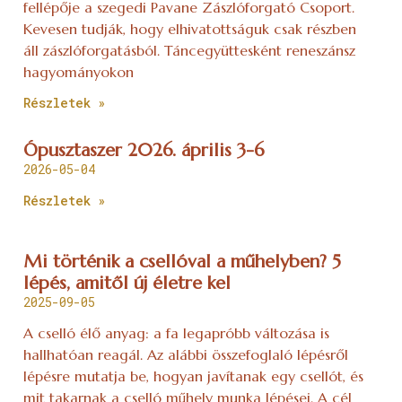
fellépője a szegedi Pavane Zászlóforgató Csoport.
Kevesen tudják, hogy elhivatottságuk csak részben
áll zászlóforgatásból. Táncegyüttesként reneszánsz
hagyományokon
Részletek »
Ópusztaszer 2026. április 3-6
2026-05-04
Részletek »
Mi történik a csellóval a műhelyben? 5
lépés, amitől új életre kel
2025-09-05
A cselló élő anyag: a fa legapróbb változása is
hallhatóan reagál. Az alábbi összefoglaló lépésről
lépésre mutatja be, hogyan javítanak egy csellót, és
mit takarnak a cselló műhely munka lépései. A cél