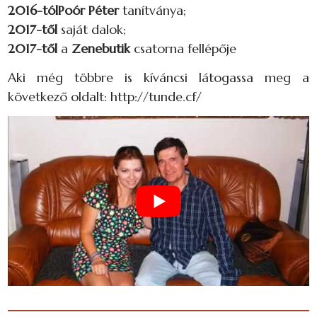
2016-tól
Poór Péter
tanítványa;
2017-től
saját dalok;
2017-től
a
Zenebutik
csatorna fellépője
Aki még többre is kíváncsi látogassa meg a
következő oldalt: http://tunde.cf/