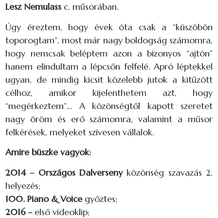
Lesz Nemulass
c. műsorában.
Úgy éreztem, hogy évek óta csak a “küszöbön
toporogtam”, most már nagy boldogság számomra,
hogy nemcsak beléptem azon a bizonyos “ajtón”
hanem elindultam a lépcsőn felfelé. Apró léptekkel
ugyan, de mindig kicsit közelebb jutok a kitűzött
célhoz, amikor kijelenthetem azt, hogy
“megérkeztem”… A közönségtől kapott szeretet
nagy öröm és erő számomra, valamint a műsor
felkérések, melyeket szívesen vállalok.
Amire büszke vagyok:
2014 – Országos Dalverseny
közönség szavazás 2.
helyezés;
100. Piano & Voice
győztes;
2016 –
első videoklip;