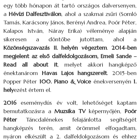
egy több hónapon át tartó országos dalversenyen,
a
Hévízi Dalfesztiválon
, ahol a szakmai zsűri (Somló
Tamás, Karácsony János, Berényi Andrea, Poór Péter,
Kalapos István, Náray Erika) véleménye alapján
sikeresen a döntőbe jutottam, ahol a
Közönségszavazás II. helyén végeztem
.
2014-ben
megjelent az első dalfeldolgozásom, Emeli Sande –
Read all about it
, melyet akkori hangképző
énektanárom
Havas Lajos hangszerelt
.
2015-ben
Popper Péter
100. Piano & Voice
énekversenyén
1.
hely
ezést értem el.
2016
eseménydús év volt, lehetőséget kaptam
bemutatkozásra a
Muzsika TV
képernyőjén,
Poór
Péter
Táncdalénekes felajánlotta segítségét
hangképzés terén, amit örömmel elfogadtam,
nyáron elkészült a 2. dalfeldolgozásom és ehhez