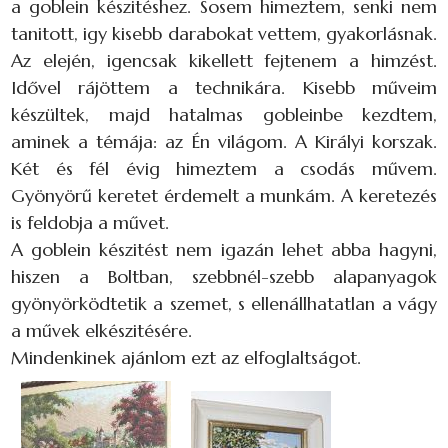
a goblein készitéshez. Sosem himeztem, senki nem
tanitott, igy kisebb darabokat vettem, gyakorlásnak.
Az elején, igencsak kikellett fejtenem a himzést.
Idővel rájöttem a technikára. Kisebb műveim
készültek, majd hatalmas gobleinbe kezdtem,
aminek a témája: az Én világom. A Királyi korszak.
Két és fél évig himeztem a csodás művem.
Gyönyörű keretet érdemelt a munkám. A keretezés
is feldobja a művet.
A goblein készitést nem igazán lehet abba hagyni,
hiszen a Boltban, szebbnél-szebb alapanyagok
gyönyörködtetik a szemet, s ellenállhatatlan a vágy
a művek elkészitésére.
Mindenkinek ajánlom ezt az elfoglaltságot.