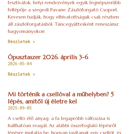
fesztiválok, helyi rendezvények egyik legnépszerűbb
fellépője a szegedi Pavane Zászlóforgató Csoport.
Kevesen tudják, hogy elhivatottságuk csak részben
áll zászlóforgatásból. Táncegyüttesként reneszánsz
hagyományokon
Részletek »
Ópusztaszer 2026. április 3-6
2026-05-04
Részletek »
Mi történik a csellóval a műhelyben? 5
lépés, amitől új életre kel
2025-09-05
A cselló élő anyag: a fa legapróbb változása is
hallhatóan reagál. Az alábbi összefoglaló lépésről
lépésre mutatja be, hogyan javítanak egy csellót, és