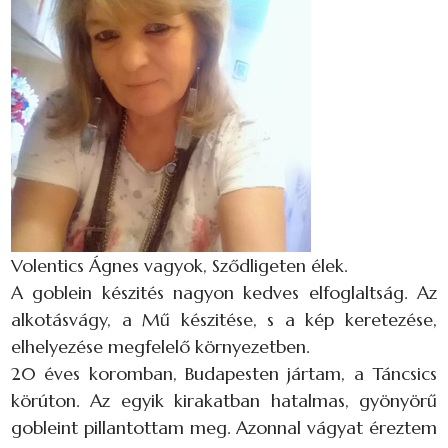
Volentics Ágnes vagyok, Sződligeten élek.
A goblein készités nagyon kedves elfoglaltság. Az
alkotásvágy, a Mű készitése, s a kép keretezése,
elhelyezése megfelelő környezetben.
20 éves koromban, Budapesten jártam, a Táncsics
körúton. Az egyik kirakatban hatalmas, gyönyörű
gobleint pillantottam meg. Azonnal vágyat éreztem