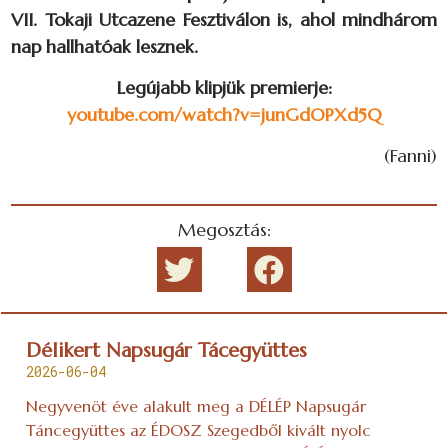
VII. Tokaji Utcazene Fesztiválon is, ahol mindhárom
nap hallhatóak lesznek.
Legújabb klipjük premierje:
youtube.com/watch?v=junGdOPXd5Q
(Fanni)
Megosztás:
Délikert Napsugár Tácegyüttes
2026-06-04
Negyvenöt éve alakult meg a DÉLÉP Napsugár
Táncegyüttes az ÉDOSZ Szegedből kivált nyolc