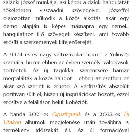
Salánki József munkája, aki képes a dalok hangulatát
tökéletesen visszaadni szövegeivel. Józseffel
olajozottan működik a közös alkotás, akár egy
demo alapján is képes másnapra egy remek,
hangulathoz illő szöveget készíteni, ami tovább
erősíti a szerzemények kifejezőerejét.
A 2024-es év nagy változásokat hozott a Yulius25
számára, hiszen ebben az évben személyi változások
történtek. Az új tagokkal szerencsére hamar
megtalálták a közös hangot – ebben az esetben ez
akár szó szerint is érhető. A vérfrissítés abszolút
pozitívan sült el, hiszen új inspriációkat hozott, ezzel
erősítve a felálláson belüli kohéziót.
A banda 2021-es
Gipszfigurák
és a 2022-es
Új
Utakon
albumok megjelenése után továbbra is
termékeny időszakát éli. Az új formációval