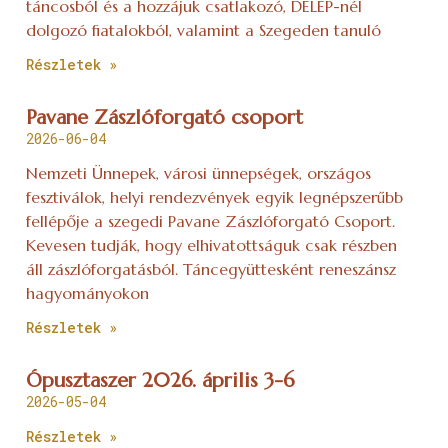
táncosból és a hozzájuk csatlakozó, DÉLÉP-nél
dolgozó fiatalokból, valamint a Szegeden tanuló
Részletek »
Pavane Zászlóforgató csoport
2026-06-04
Nemzeti Ünnepek, városi ünnepségek, országos
fesztiválok, helyi rendezvények egyik legnépszerűbb
fellépője a szegedi Pavane Zászlóforgató Csoport.
Kevesen tudják, hogy elhivatottságuk csak részben
áll zászlóforgatásból. Táncegyüttesként reneszánsz
hagyományokon
Részletek »
Ópusztaszer 2026. április 3-6
2026-05-04
Részletek »