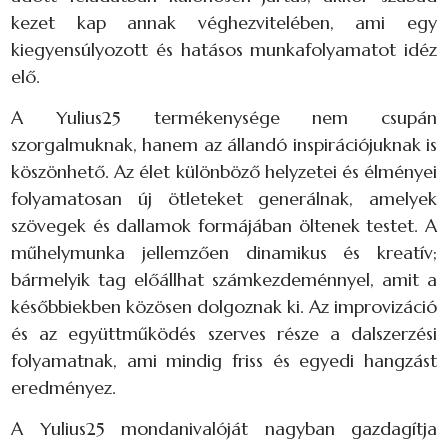
kezet kap annak véghezvitelében, ami egy
kiegyensúlyozott és hatásos munkafolyamatot idéz
elő.
A Yulius25 termékenysége nem csupán
szorgalmuknak, hanem az állandó inspirációjuknak is
köszönhető. Az élet különböző helyzetei és élményei
folyamatosan új ötleteket generálnak, amelyek
szövegek és dallamok formájában öltenek testet. A
műhelymunka jellemzően dinamikus és kreatív;
bármelyik tag előállhat számkezdeménnyel, amit a
későbbiekben közösen dolgoznak ki. Az improvizáció
és az együttműködés szerves része a dalszerzési
folyamatnak, ami mindig friss és egyedi hangzást
eredményez.
A Yulius25 mondanivalóját nagyban gazdagítja