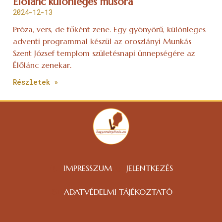
Élőlánc különleges műsora
2024-12-13
Próza, vers, de főként zene. Egy gyönyörű, különleges
adventi programmal készül az oroszlányi Munkás
Szent József templom születésnapi ünnepségére az
Élőlánc zenekar.
Részletek »
IMPRESSZUM
JELENTKEZÉS
ADATVÉDELMI TÁJÉKOZTATÓ