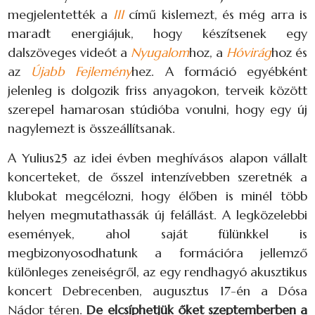
megjelentették a
III
című kislemezt, és még arra is
maradt energiájuk, hogy készítsenek egy
dalszöveges videót a
Nyugalom
hoz, a
Hóvirág
hoz és
az
Újabb Fejlemény
hez. A formáció egyébként
jelenleg is dolgozik friss anyagokon, terveik között
szerepel hamarosan stúdióba vonulni, hogy egy új
nagylemezt is összeállítsanak.
A Yulius25 az idei évben meghívásos alapon vállalt
koncerteket, de ősszel intenzívebben szeretnék a
klubokat megcélozni, hogy élőben is minél több
helyen megmutathassák új felállást. A legközelebbi
események, ahol saját fülünkkel is
megbizonyosodhatunk a formációra jellemző
különleges zeneiségről, az egy rendhagyó akusztikus
koncert Debrecenben, augusztus 17-én a Dósa
Nádor téren.
De elcsíphetjük őket szeptemberben a