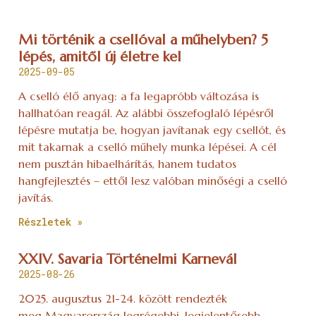
Mi történik a csellóval a műhelyben? 5
lépés, amitől új életre kel
2025-09-05
A cselló élő anyag: a fa legapróbb változása is
hallhatóan reagál. Az alábbi összefoglaló lépésről
lépésre mutatja be, hogyan javítanak egy csellót, és
mit takarnak a cselló műhely munka lépései. A cél
nem pusztán hibaelhárítás, hanem tudatos
hangfejlesztés – ettől lesz valóban minőségi a cselló
javítás.
Részletek »
XXIV. Savaria Történelmi Karnevál
2025-08-26
2025. augusztus 21-24. között rendezték
meg Magyarország legrégebbi, legjelentősebb