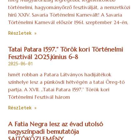
történelmi, hagyományőrző fesztiválját, a nemzetközi
hírű XXIV. Savaria Történelmi Karnevált! A Savaria
Történelmi Karnevál először 1961. szeptember 24-én,
Részletek »
Tatai Patara 1597.” Török kori Történelmi
Fesztivál 2025.június 6-8
2025-06-01
Ismét robban a Patara Látványos hadijátékok
színhelye lesz a pünkösdi hétvégén a tatai Öreg-tó
partja. A XVII. „Tatai Patara 1597.” Török kori
Történelmi Fesztivál három
Részletek »
A Fatia Negra lesz az évad utolsó
nagyszínpadi bemutatója
SAJTÓKÖZLEMÉNY