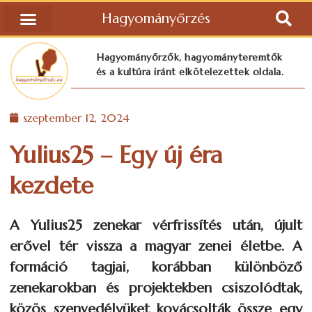
Hagyományőrzés
Hagyományőrzők, hagyományteremtők
és a kultúra iránt elkötelezettek oldala.
szeptember 12, 2024
Yulius25 – Egy új éra
kezdete
A Yulius25 zenekar vérfrissítés után, újult
erővel tér vissza a magyar zenei életbe. A
formáció tagjai, korábban különböző
zenekarokban és projektekben csiszolódtak,
közös szenvedélyüket kovácsolták össze egy