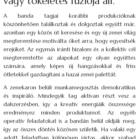
vágy tökéletes fúziója áll.
A banda tagjai korábbi produkcióknak
köszönhetően találkoztak és dolgoztak együtt már,
azonban egy közös út keresése és egy új zenei világ
megteremtése motiválta őket arra, hogy egyesítsék
erejüket. Az egymás iránti bizalom és a kollektív cél
megteremtette az alapokat egy olyan együttes
számára, amely képes új hangzásokkal és friss
ötletekkel gazdagítani a hazai zenei palettát.
A zenekaron belüli munkamegosztás demokratikus
és inspiráló. Mindegyik tag aktívan részt vesz a
dalszerzésben, így a kreatív energiáik összessége
eredményez minden produktumot. Az egyéb
operatív feladatokat is a bandán belül oldják meg,
így az összes döntés közösen születik. Ha valaki egy
adott feladatban különösen jártas, akkor szabad