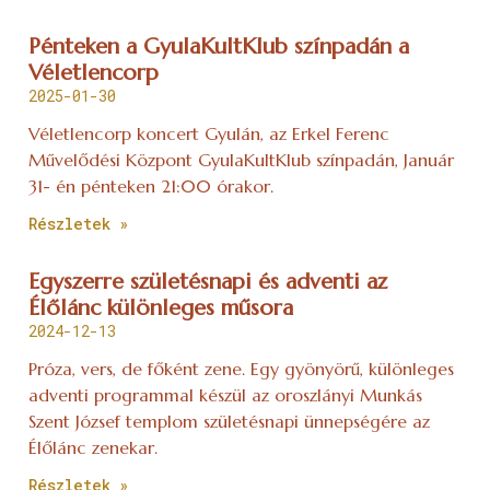
Pénteken a GyulaKultKlub színpadán a
Véletlencorp
2025-01-30
Véletlencorp koncert Gyulán, az Erkel Ferenc
Művelődési Központ GyulaKultKlub színpadán, Január
31- én pénteken 21:00 órakor.
Részletek »
Egyszerre születésnapi és adventi az
Élőlánc különleges műsora
2024-12-13
Próza, vers, de főként zene. Egy gyönyörű, különleges
adventi programmal készül az oroszlányi Munkás
Szent József templom születésnapi ünnepségére az
Élőlánc zenekar.
Részletek »