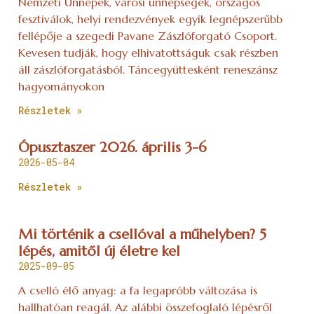
Nemzeti Ünnepek, városi ünnepségek, országos
fesztiválok, helyi rendezvények egyik legnépszerűbb
fellépője a szegedi Pavane Zászlóforgató Csoport.
Kevesen tudják, hogy elhivatottságuk csak részben
áll zászlóforgatásból. Táncegyüttesként reneszánsz
hagyományokon
Részletek »
Ópusztaszer 2026. április 3-6
2026-05-04
Részletek »
Mi történik a csellóval a műhelyben? 5
lépés, amitől új életre kel
2025-09-05
A cselló élő anyag: a fa legapróbb változása is
hallhatóan reagál. Az alábbi összefoglaló lépésről