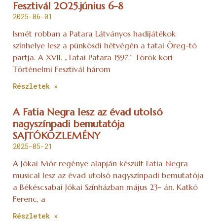
Fesztivál 2025.június 6-8
2025-06-01
Ismét robban a Patara Látványos hadijátékok
színhelye lesz a pünkösdi hétvégén a tatai Öreg-tó
partja. A XVII. „Tatai Patara 1597.” Török kori
Történelmi Fesztivál három
Részletek »
A Fatia Negra lesz az évad utolsó
nagyszínpadi bemutatója
SAJTÓKÖZLEMÉNY
2025-05-21
A Jókai Mór regénye alapján készült Fatia Negra
musical lesz az évad utolsó nagyszínpadi bemutatója
a Békéscsabai Jókai Színházban május 23- án. Katkó
Ferenc, a
Részletek »