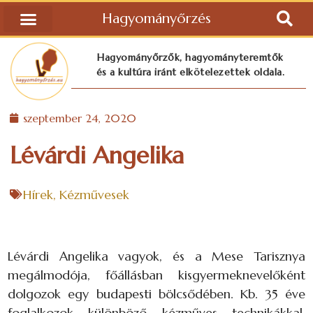
Hagyományőrzés
Hagyományőrzők, hagyományteremtők
és a kultúra iránt elkötelezettek oldala.
szeptember 24, 2020
Lévárdi Angelika
Hírek
,
Kézművesek
Lévárdi Angelika vagyok, és a Mese Tarisznya
megálmodója, főállásban kisgyermeknevelőként
dolgozok egy budapesti bölcsődében. Kb. 35 éve
foglalkozok különböző kézműves technikákkal,