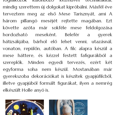
mindig szerettem új dolgokat kipróbálni. Másfél éve
terveztem meg az első Mese Tarisznyát, ami A
három pillangó meséjét rejtette magában. Ezt
követte azóta már sokféle mese feldolgozása
hordozható meseként. Belefér a gyerek
hátizsákjába, bárhol elő lehet venni, utazásnál,
vonaton, repülőn, autóban. A filc alapra készül a
mese háttere, és kézzel festett fafigurákból a
szereplők. Minden egyedi tervezés, ezért két
egyforma soha nem készül. Mostanában már
gyerekszoba dekorációkat is készítek gyapjúfilcből,
illetve gyapjúból formált figurákat, ilyen a nemrég
elkészült Holle anyó is.