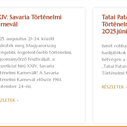
IV. Savaria Történelmi
Tatai Pat
rnevál
Történelm
2025.júni
5. augusztus 21-24. között
ndezték meg Magyarország
Ismét robba
régebbi, legjelentősebb történelmi,
hadijátékok 
yományőrző fesztiválját, a
hétvégén a t
zetközi hírű XXIV. Savaria
„Tatai Patar
ténelmi Karnevált! A Savaria
Történelmi 
ténelmi Karnevál először 1961.
ptember 24-én,
RÉSZLETEK 
SZLETEK »