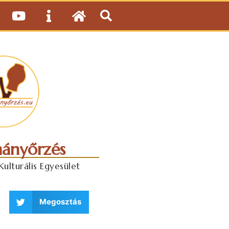
ányőrzés
lturális Egyesület
Megosztás