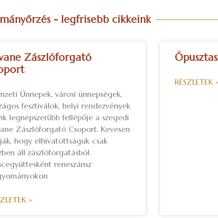
ányőrzés - legfrisebb cikkeink
vane Zászlóforgató
Ópusztasz
oport
RÉSZLETEK 
zeti Ünnepek, városi ünnepségek,
zágos fesztiválok, helyi rendezvények
ik legnépszerűbb fellépője a szegedi
ane Zászlóforgató Csoport. Kevesen
ják, hogy elhivatottságuk csak
zben áll zászlóforgatásból.
cegyüttesként reneszánsz
gyományokon
SZLETEK »