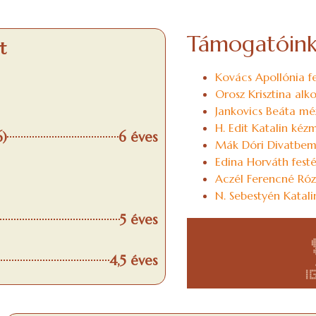
Támogatóin
t
Kovács Apollónia f
Orosz Krisztina al
Jankovics Beáta mé
H. Edit Katalin kéz
6)
6 éves
Mák Dóri Divatbem
Edina Horváth festé
Aczél Ferencné Róz
N. Sebestyén Katali
5 éves
4,5 éves