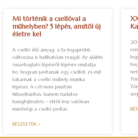
Mi történik a csellóval a
XX
műhelyben? 5 lépés, amitől új
Ka
életre kel
202
re
A cselló élő anyag: a fa legapróbb
leg
változása is hallhatóan reagál. Az alábbi
hag
összefoglaló lépésről lépésre mutatja
nem
be, hogyan javítanak egy csellót, és mit
Tör
takarnak a cselló műhely munka
Tör
lépései. A cél nem pusztán
sze
hibaelhárítás, hanem tudatos
hangfejlesztés – ettől lesz valóban
minőségi a cselló javítás.
RÉ
RÉSZLETEK »