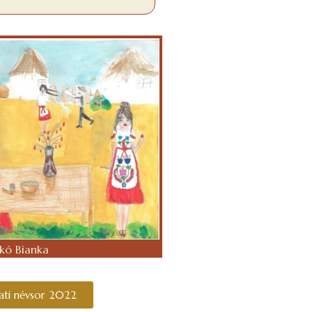
kó Bianka
ati névsor 2022