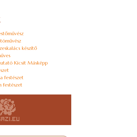
k
estőművész
kotóművész
zeskalács készítő
műves
utató Kicsit Másképp
szet
a festészet
n festészet