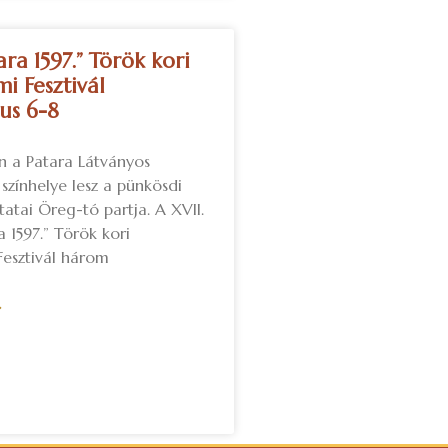
ara 1597.” Török kori
i Fesztivál
us 6-8
n a Patara Látványos
színhelye lesz a pünkösdi
atai Öreg-tó partja. A XVII.
a 1597.” Török kori
Fesztivál három
»