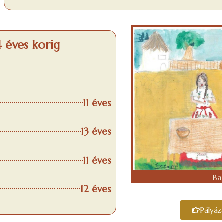
4 éves korig
11 éves
13 éves
11 éves
Ba
12 éves
Pályáz