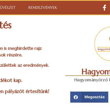
ŰVÉSZET
RENDEZVÉNYEK
tés
 is meghirdette rajz
sok részére.
gszülettek az eredmények.
Hagyom
Hagyományőrző Ku
dékot kap.
n pályázót értesítünk!
Megosztás