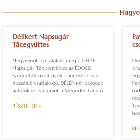
Hagyom
Délikert Napsugár
Pa
Tácegyüttes
cs
Negyvenöt éve alakult meg a DÉLÉP
Nem
Napsugár Táncegyüttes az ÉDOSZ
ors
Szegedből kivált nyolc táncosból és a
egy
hozzájuk csatlakozó, DÉLÉP-nél dolgozó
Pav
fiatalokból, valamint a Szegeden tanuló
tud
rés
Tán
RÉSZLETEK »
ha
RÉ