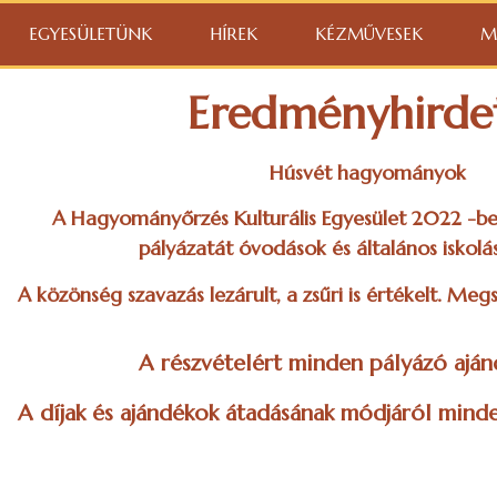
EGYESÜLETÜNK
HÍREK
KÉZMŰVESEK
M
Eredményhirde
Húsvét hagyományok
A Hagyományőrzés Kulturális Egyesület 2022 -ben
pályázatát óvodások és általános iskolá
A közönség szavazás lezárult, a zsűri is értékelt. Me
A részvételért minden pályázó aján
A díjak és ajándékok átadásának módjáról minde