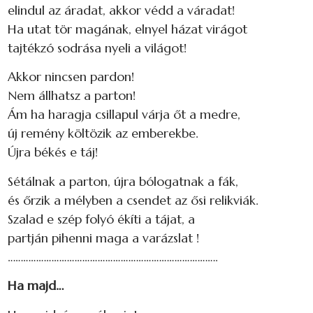
elindul az áradat, akkor védd a váradat!
Ha utat tör magának, elnyel házat virágot
tajtékzó sodrása nyeli a világot!
Akkor nincsen pardon!
Nem állhatsz a parton!
Ám ha haragja csillapul várja őt a medre,
új remény költözik az emberekbe.
Újra békés e táj!
Sétálnak a parton, újra bólogatnak a fák,
és őrzik a mélyben a csendet az ősi relikviák.
Szalad e szép folyó ékíti a tájat, a
partján pihenni maga a varázslat !
……………………………………………………………………….
Ha majd…