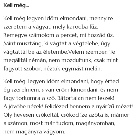
Kell még…
Kell még legyen időm elmondani, mennyire
szeretem a vágyat, mely karodba fűz.
Remegve számolom a percet, mi hozzád űz.
Mint musztáng, ki vágtat a végtelebe, úgy
vágtattál be az életembe.Velem szemben Te
megálltál némán, nem mozdultunk, csak mint
fagyott szobor, néztük egymást mélán.
Kell még, legyen időm elmondani, hogy érted
ég szerelmem, s van erőm kimondani, és nem
fagy torkomra a szó. Bátortalan nem leszek!
A jövőbe nézek! Felidézed bennem a nyárízű mézet!
Oly hevesen csókoltál, csókod íze azóta is, mámor
a számon, most már tudom, magányomban,
nem magányra vágyom.