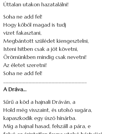
Úttalan utakon hazatalálni!
Soha ne add fel!
Hogy kőből magad is tudj
vizet fakasztani,
Megbántott szülédet kiengesztelni,
Isteni hitben csak a jót követni,
Örömünkben mindig csak nevetni!
Az életet szeretni!
Soha ne add fel!
………………………………………………………………….
A Dráva…
Sűrű a köd a hajnali Dráván, a
Hold még visszaint, és utolsó sugára,
kapaszkodik egy úszó hínárba.
Míg a hajnal hasad, felszáll a pára, e