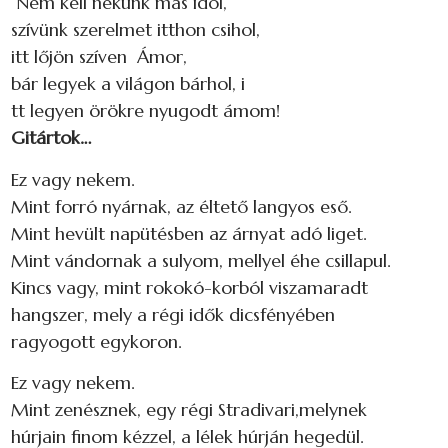
Nem kell nekünk más idol,
szívünk szerelmet itthon csihol,
itt lőjön szíven Ámor,
bár legyek a világon bárhol, i
tt legyen örökre nyugodt ámom!
Gitártok…
Ez vagy nekem.
Mint forró nyárnak, az éltető langyos eső.
Mint hevült napütésben az árnyat adó liget.
Mint vándornak a sulyom, mellyel éhe csillapul.
Kincs vagy, mint rokokó-korból viszamaradt
hangszer, mely a régi idők dicsfényében
ragyogott egykoron.
Ez vagy nekem.
Mint zenésznek, egy régi Stradivari,melynek
húrjain finom kézzel, a lélek húrján hegedül.