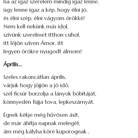
ha az igaz szerelem mindig igaz lenne,
úgy lenne igaz a kép, hogy élni jó,
és élni szép, élni vágyom örökké!
Nem kell nekünk más idol,
szívünk szerelmet itthon csihol,
itt lőjön szíven Ámor, itt
legyen örökre nyugodt álmom!
Április…
Szeles rakoncátlan április,
várjuk hogy jöjjön a jó idő,
szél ficsúr borzolja a lányok bóbitáját,
könnyedén fújja tova, lepkeszárnyát.
Égnek kékje még hűvösen ásít,
de már áhítja napnak melegét,
ám még kályha köré kuporognak ,