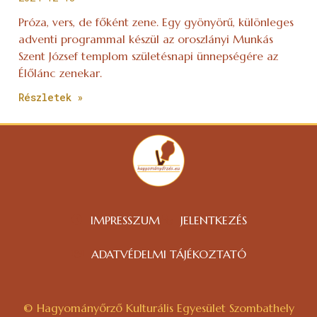
Próza, vers, de főként zene. Egy gyönyörű, különleges
adventi programmal készül az oroszlányi Munkás
Szent József templom születésnapi ünnepségére az
Élőlánc zenekar.
Részletek »
IMPRESSZUM
JELENTKEZÉS
ADATVÉDELMI TÁJÉKOZTATÓ
© Hagyományőrző Kulturális Egyesület Szombathely