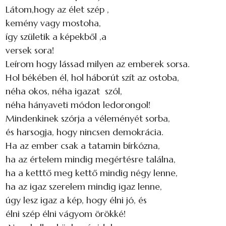
Látom,hogy az élet szép ,
kemény vagy mostoha,
így születik a képekből ,a
versek sora!
Leírom hogy lássad milyen az emberek sorsa.
Hol békében él, hol háborút szít az ostoba,
néha okos, néha igazat szól,
néha hányaveti módon ledorongol!
Mindenkinek szórja a véleményét sorba,
és harsogja, hogy nincsen demokrácia.
Ha az ember csak a tatamin bírkózna,
ha az értelem mindig megértésre találna,
ha a ketttő meg kettő mindig négy lenne,
ha az igaz szerelem mindig igaz lenne,
úgy lesz igaz a kép, hogy élni jó, és
élni szép élni vágyom örökké!