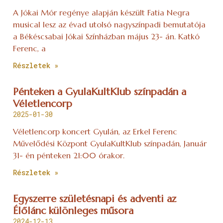
A Jókai Mór regénye alapján készült Fatia Negra
musical lesz az évad utolsó nagyszínpadi bemutatója
a Békéscsabai Jókai Színházban május 23- án. Katkó
Ferenc, a
Részletek »
Pénteken a GyulaKultKlub színpadán a
Véletlencorp
2025-01-30
Véletlencorp koncert Gyulán, az Erkel Ferenc
Művelődési Központ GyulaKultKlub színpadán, Január
31- én pénteken 21:00 órakor.
Részletek »
Egyszerre születésnapi és adventi az
Élőlánc különleges műsora
2024-12-13