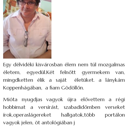
Egy délvidéki kisvárosban élem nem túl mozgalmas
életem, egyedül.Két felnőtt gyermekem van,
mingdketten élik a saját életüket. a lánykám
Koppenhágában, a fiam Gödöllőn.
Mióta nyugdjas vagyok újra elővettem a régi
hobbimat a versírást, szabadidőmben verseket
írok,operaslágereket hallgatok,több portálon
vagyok jelen, öt antológiában j