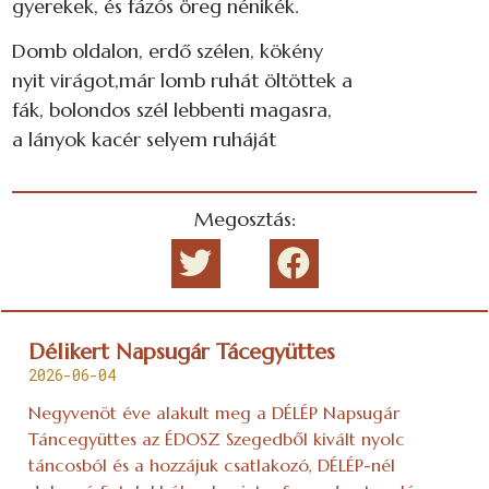
gyerekek, és fázós öreg nénikék.
Domb oldalon, erdő szélen, kökény
nyit virágot,már lomb ruhát öltöttek a
fák, bolondos szél lebbenti magasra,
a lányok kacér selyem ruháját
Megosztás:
Délikert Napsugár Tácegyüttes
2026-06-04
Negyvenöt éve alakult meg a DÉLÉP Napsugár
Táncegyüttes az ÉDOSZ Szegedből kivált nyolc
táncosból és a hozzájuk csatlakozó, DÉLÉP-nél