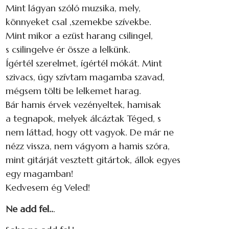
Mint lágyan szóló muzsika, mely,
könnyeket csal ,szemekbe szívekbe.
Mint mikor a ezüst harang csilingel,
s csilingelve ér össze a lelkünk.
Ígértél szerelmet, ígértél mókát. Mint
szivacs, úgy szívtam magamba szavad,
mégsem tölti be lelkemet harag.
Bár hamis érvek vezényeltek, hamisak
a tegnapok, melyek álcáztak Téged, s
nem láttad, hogy ott vagyok. De már ne
nézz vissza, nem vágyom a hamis szóra,
mint gitárját vesztett gitártok, állok egyes
egy magamban!
Kedvesem ég Veled!
Ne add fel..
.