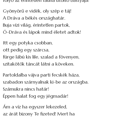
folyó az érintetlen fauna utolsó bástyája!
Gyönyörű e vidék, oly szép e táj!
A Dráva a békés országhatár.
Buja vízi világ, érintetlen partok,
Ó-Dráva és lápok mind életet adtok!
Itt egy potyka csobban,
ott pedig egy szárcsa,
fürge lábú kis lile, szalad a fövenyen,
szitakötők táncát látni a köveken.
Partoldalba vájva parti fecskék háza,
szabadon szárnyalnak ki-be az országba.
Számukra nincs határ!
Éppen halat fog egy jégmadár!
Ám a víz ha egyszer lekezeled,
az árát bizony Te fizeted! Mert ha