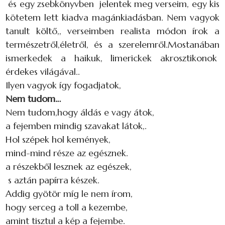
és egy zsebkönyvben jelentek meg verseim, egy kis
kötetem lett kiadva magánkiadásban. Nem vagyok
tanult költő,, verseimben realista módon írok a
természetről,életről, és a szerelemről.Mostanában
ismerkedek a haikuk, limerickek akrosztikonok
érdekes világával..
Ilyen vagyok így fogadjatok,
Nem tudom…
Nem tudom,hogy áldás e vagy átok,
a fejemben mindig szavakat látok,.
Hol szépek hol kemények,
mind-mind része az egésznek.
a részekből lesznek az egészek,
s aztán papírra készek.
Addig gyötör míg le nem írom,
hogy serceg a toll a kezembe,
amint tisztul a kép a fejembe.