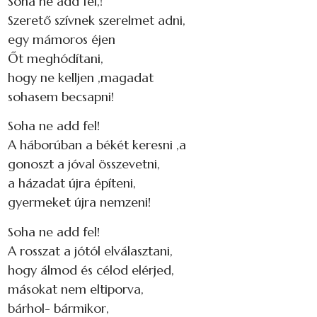
Soha ne add fel,!
Szerető szívnek szerelmet adni,
egy mámoros éjen
Őt meghódítani,
hogy ne kelljen ,magadat
sohasem becsapni!
Soha ne add fel!
A háborúban a békét keresni ,a
gonoszt a jóval összevetni,
a házadat újra építeni,
gyermeket újra nemzeni!
Soha ne add fel!
A rosszat a jótól elválasztani,
hogy álmod és célod elérjed,
másokat nem eltiporva,
bárhol- bármikor,