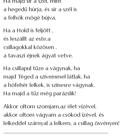
Ha majd sír a szél, mint
a hegedű húrja, és sír a szél is
a felhők mögé bújva,
Ha a Hold is feljött ,
és leszállt az este,a
csillagokkal közösen ,
a tavaszi éjnek ágyat vetve.
Ha csillapul tűze a vágynak, ha
majd Téged a szívemmel látlak, ha
a hófehér lelkek, is színesre vágynak.
Ha majd a tűz még parázslik!
Akkor oltom szomjam,az élet vízével,
akkor oltom vágyam a csókod ízével, és
lelkeddel szárnyal a lelkem, a csillag ösvényen!
………………………………………………………………………………..