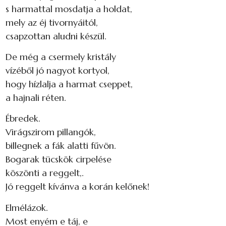
s harmattal mosdatja a holdat,
mely az éj tivornyáitól,
csapzottan aludni készül.
De még a csermely kristály
vízéből jó nagyot kortyol,
hogy hízlalja a harmat cseppet,
a hajnali réten.
Ébredek.
Virágszirom pillangók,
billegnek a fák alatti fűvön.
Bogarak tücskök cirpelése
köszönti a reggelt,.
Jó reggelt kívánva a korán kelőnek!
Elmélázok.
Most enyém e táj, e