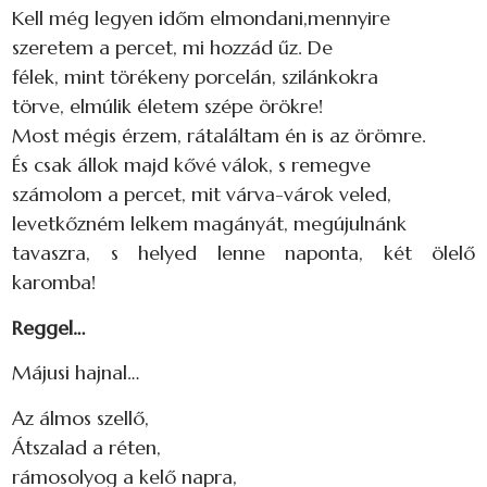
Kell még legyen időm elmondani,mennyire
szeretem a percet, mi hozzád űz. De
félek, mint törékeny porcelán, szilánkokra
törve, elmúlik életem szépe örökre!
Most mégis érzem, rátaláltam én is az örömre.
És csak állok majd kővé válok, s remegve
számolom a percet, mit várva-várok veled,
levetkőzném lelkem magányát, megújulnánk
tavaszra, s helyed lenne naponta, két ölelő
karomba!
Reggel…
Májusi hajnal…
Az álmos szellő,
Átszalad a réten,
rámosolyog a kelő napra,