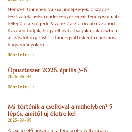
Nemzeti Ünnepek, városi ünnepségek, országos
fesztiválok, helyi rendezvények egyik legnépszerűbb
fellépője a szegedi Pavane Zászlóforgató Csoport.
Kevesen tudják, hogy elhivatottságuk csak részben
áll zászlóforgatásból. Táncegyüttesként reneszánsz
hagyományokon
Részletek »
Ópusztaszer 2026. április 3-6
2026-05-04
Részletek »
Mi történik a csellóval a műhelyben? 5
lépés, amitől új életre kel
2025-09-05
A cselló élő anyag: a fa legapróbb változása is