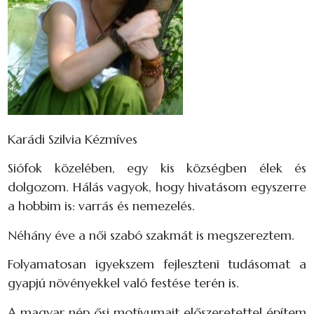
Karádi Szilvia Kézmíves
Siófok közelében, egy kis községben élek és
dolgozom. Hálás vagyok, hogy hivatásom egyszerre
a hobbim is: varrás és nemezelés.
Néhány éve a női szabó szakmát is megszereztem.
Folyamatosan igyekszem fejleszteni tudásomat a
gyapjú növényekkel való festése terén is.
A magyar nép ősi motívumait előszeretettel építem