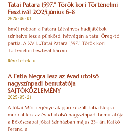
Tatai Patara 1597.” Török kori Történelmi
Fesztivál 2025.június 6-8
2025-06-01
Ismét robban a Patara Látványos hadijátékok
színhelye lesz a pünkösdi hétvégén a tatai Öreg-tó
partja. A XVII. „Tatai Patara 1597.” Török kori
Történelmi Fesztivál három
Részletek »
A Fatia Negra lesz az évad utolsó
nagyszínpadi bemutatója
SAJTÓKÖZLEMÉNY
2025-05-21
A Jókai Mór regénye alapján készült Fatia Negra
musical lesz az évad utolsó nagyszínpadi bemutatója
a Békéscsabai Jókai Színházban május 23- án. Katkó
Ferenc, a