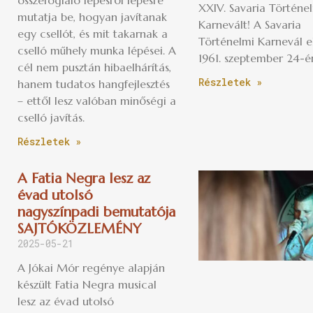
összefoglaló lépésről lépésre
XXIV. Savaria Történe
mutatja be, hogyan javítanak
Karnevált! A Savaria
egy csellót, és mit takarnak a
Történelmi Karnevál e
cselló műhely munka lépései. A
1961. szeptember 24-é
cél nem pusztán hibaelhárítás,
Részletek »
hanem tudatos hangfejlesztés
– ettől lesz valóban minőségi a
cselló javítás.
Részletek »
A Fatia Negra lesz az
évad utolsó
nagyszínpadi bemutatója
SAJTÓKÖZLEMÉNY
2025-05-21
A Jókai Mór regénye alapján
készült Fatia Negra musical
lesz az évad utolsó