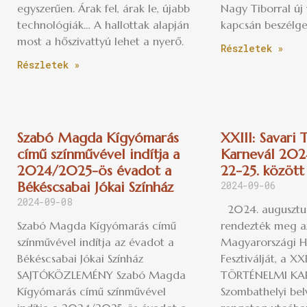
egyszerűen. Árak fel, árak le, újabb
Nagy Tiborral új 
technológiák… A hallottak alapján
kapcsán beszélge
most a hőszivattyú lehet a nyerő.
Részletek »
Részletek »
Szabó Magda Kígyómarás
XXIII: Savari
című színművével indítja a
Karnevál 202
2024/2025-ös évadot a
22-25. között
Békéscsabai Jókai Színház
2024-09-06
2024-09-08
2024. augusztus
Szabó Magda Kígyómarás című
rendezték meg az
színművével indítja az évadot a
Magyarországi 
Békéscsabai Jókai Színház
Fesztiválját, a XX
SAJTÓKÖZLEMÉNY Szabó Magda
TÖRTÉNELMI KA
Kígyómarás című színművével
Szombathelyi bel