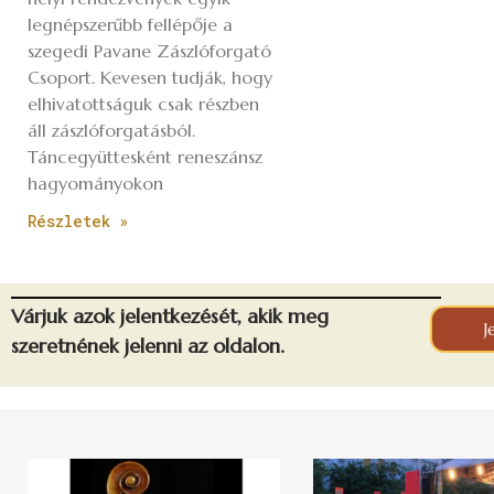
legnépszerűbb fellépője a
szegedi Pavane Zászlóforgató
Csoport. Kevesen tudják, hogy
elhivatottságuk csak részben
áll zászlóforgatásból.
Táncegyüttesként reneszánsz
hagyományokon
Részletek »
Várjuk azok jelentkezését, akik meg
J
szeretnének jelenni az oldalon.