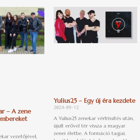
Yulius25 – Egy új éra kezdete
2024-09-12
ar – A zene
A Yulius25 zenekar vérfrissítés után,
 embereket
újult erővel tér vissza a magyar
zenei életbe. A formáció tagjai,
kar vezetőjével,