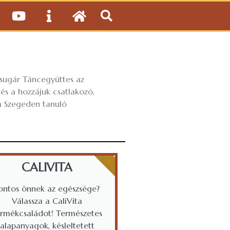
sugár Táncegyüttes az
és a hozzájuk csatlakozó,
 a Szegeden tanuló
X
CALIVITA
ontos önnek az egészsége?
Válassza a CaliVita
ermékcsaládot! Természetes
alapanyagok, késleltetett