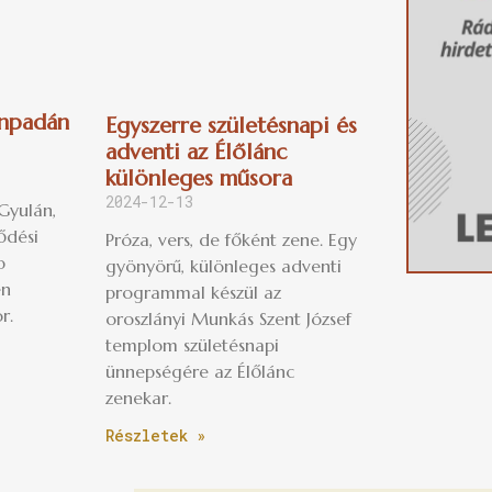
ínpadán
Egyszerre születésnapi és
adventi az Élőlánc
különleges műsora
2024-12-13
Gyulán,
ődési
Próza, vers, de főként zene. Egy
b
gyönyörű, különleges adventi
én
programmal készül az
r.
oroszlányi Munkás Szent József
templom születésnapi
ünnepségére az Élőlánc
zenekar.
Részletek »