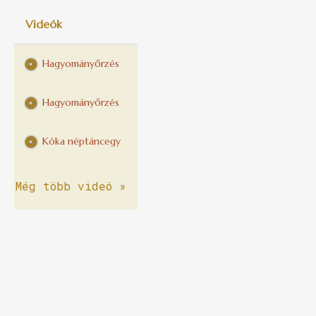
Videók
Hagyományőrzés
Hagyományőrzés
Kóka néptáncegyüttes Kalocsai táncok 2014
Még több videó »