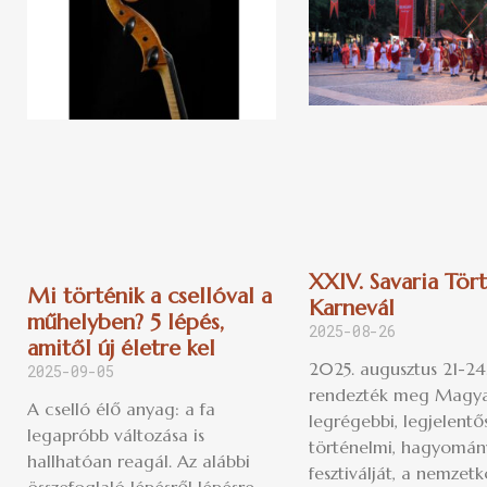
XXIV. Savaria Tör
Mi történik a csellóval a
Karnevál
műhelyben? 5 lépés,
2025-08-26
amitől új életre kel
2025. augusztus 21-24
2025-09-05
rendezték meg Magya
A cselló élő anyag: a fa
legrégebbi, legjelent
legapróbb változása is
történelmi, hagyomán
hallhatóan reagál. Az alábbi
fesztiválját, a nemzetk