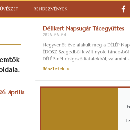
ŰVÉSZET
RENDEZVÉNYEK
Délikert Napsugár Tácegyüttes
2026-06-04
Negyvenöt éve alakult meg a DÉLÉP Nap
ÉDOSZ Szegedből kivált nyolc táncosból 
DÉLÉP-nél dolgozó fiatalokból, valamint
remtők
oldala.
Részletek »
6. április
F
t