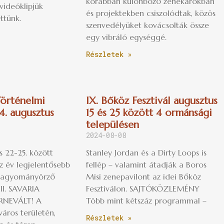
korábban különböző zenekarokban
videóklipjük
és projektekben csiszolódtak, közös
ttünk.
szenvedélyüket kovácsolták össze
egy vibráló egységgé.
Részletek »
 Történelmi
IX. Bőköz Fesztivál augusztus
4. augusztus
15 és 25 között 4 ormánsági
településen
2024-08-08
 22-25. között
Stanley Jordan és a Dirty Loops is
 év legjelentősebb
fellép – valamint átadják a Boros
Hagyományörző
Misi zenepavilont az idei Bőköz
III. SAVARIA
Fesztiválon. SAJTÓKÖZLEMÉNY
RNEVÁLT! A
Több mint kétszáz programmal –
város területén,
Részletek »