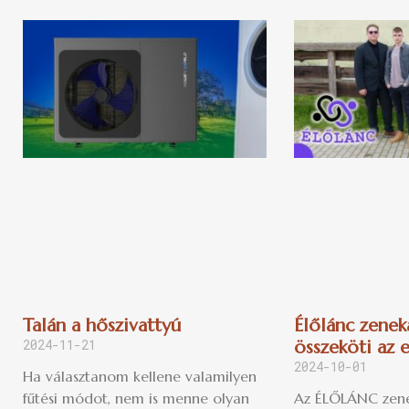
Talán a hőszivattyú
Élőlánc zenek
2024-11-21
összeköti az
2024-10-01
Ha választanom kellene valamilyen
fűtési módot, nem is menne olyan
Az ÉLŐLÁNC zene