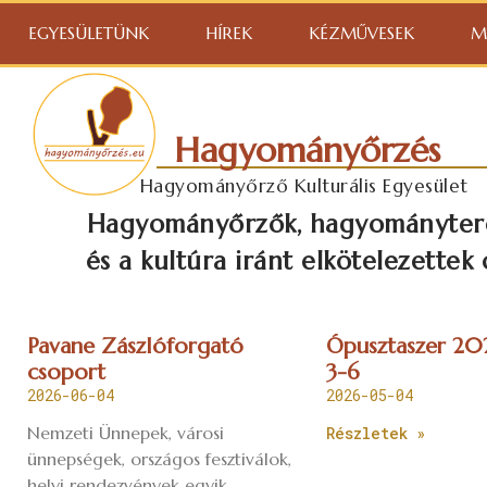
EGYESÜLETÜNK
HÍREK
KÉZMŰVESEK
M
Hagyományőrzés
Hagyományőrző Kulturális Egyesület
Hagyományőrzők, hagyományte
és a kultúra iránt elkötelezettek 
Pavane Zászlóforgató
Ópusztaszer 202
csoport
3-6
2026-06-04
2026-05-04
Nemzeti Ünnepek, városi
Részletek »
ünnepségek, országos fesztiválok,
helyi rendezvények egyik