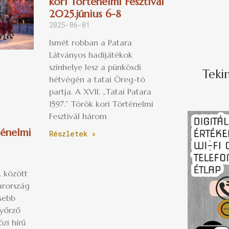
kori Történelmi Fesztivál
2025.június 6-8
2025-06-01
Ismét robban a Patara
Látványos hadijátékok
színhelye lesz a pünkösdi
Teki
hétvégén a tatai Öreg-tó
partja. A XVII. „Tatai Patara
1597.” Török kori Történelmi
Fesztivál három
ténelmi
Részletek »
. között
rország
ősebb
yőrző
özi hírű