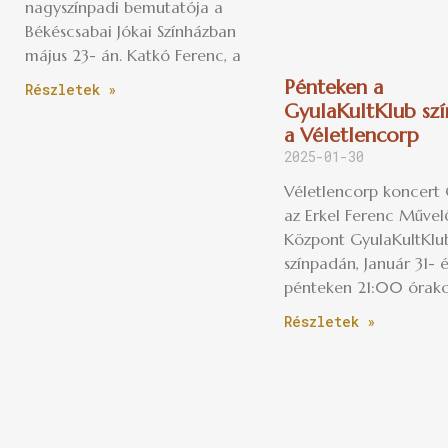
nagyszínpadi bemutatója a
Békéscsabai Jókai Színházban
május 23- án. Katkó Ferenc, a
Pénteken a
Részletek »
GyulaKultKlub sz
a Véletlencorp
2025-01-30
Véletlencorp koncert 
az Erkel Ferenc Művel
Központ GyulaKultKlu
színpadán, Január 31- 
pénteken 21:00 órako
Részletek »