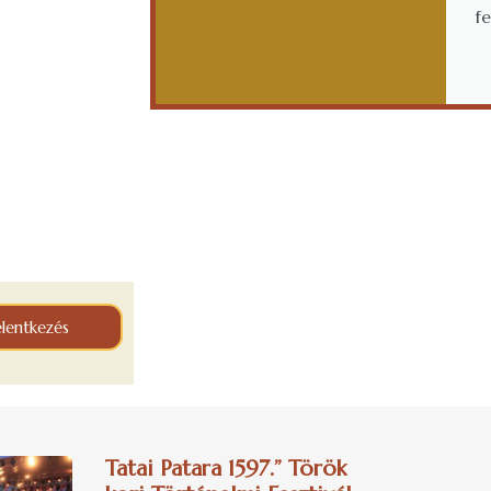
f
elentkezés
Tatai Patara 1597.” Török