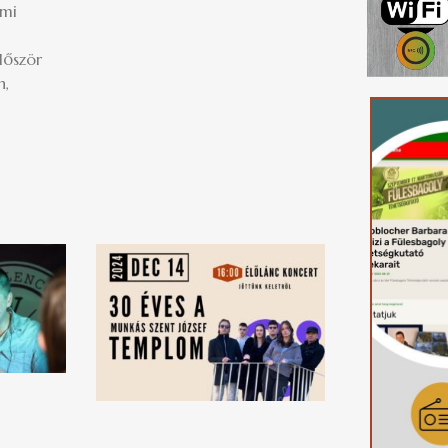
lmi
lőször
n,