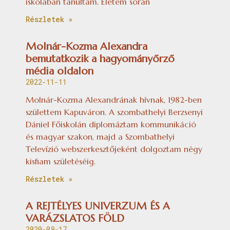
iskolában tanultam. Életem során
Részletek »
Molnár-Kozma Alexandra
bemutatkozik a hagyományőrző
média oldalon
2022-11-11
Molnár-Kozma Alexandrának hívnak, 1982-ben
születtem Kapuváron. A szombathelyi Berzsenyi
Dániel Főiskolán diplomáztam kommunikáció
és magyar szakon, majd a Szombathelyi
Televízió webszerkesztőjeként dolgoztam négy
kisfiam születéséig.
Részletek »
A REJTÉLYES UNIVERZUM ÉS A
VARÁZSLATOS FÖLD
2020-08-17