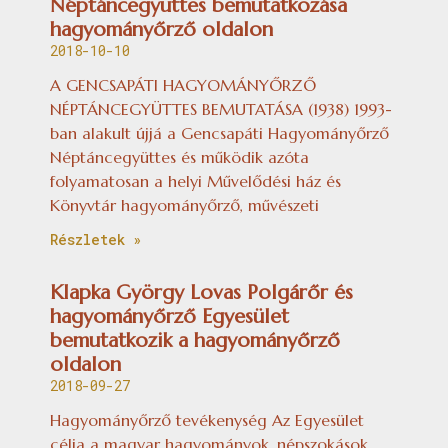
Néptáncegyüttes bemutatkozása
hagyományőrző oldalon
2018-10-10
A GENCSAPÁTI HAGYOMÁNYŐRZŐ
NÉPTÁNCEGYÜTTES BEMUTATÁSA (1938) 1993-
ban alakult újjá a Gencsapáti Hagyományőrző
Néptáncegyüttes és működik azóta
folyamatosan a helyi Művelődési ház és
Könyvtár hagyományőrző, művészeti
Részletek »
Klapka György Lovas Polgárőr és
hagyományőrző Egyesület
bemutatkozik a hagyományőrző
oldalon
2018-09-27
Hagyományőrző tevékenység Az Egyesület
célja a magyar hagyományok, népszokások,