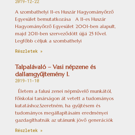
2019-12-22
A szombathelyi 11-es Huszár Hagyományőrző
Egyesület bemutatkozása A 11-es Huszár
Hagyományőrző Egyesület 2001-ben alapult,
majd 2011-ben szerveződött újjá 25 fővel.
Legfőbb céljuk a szombathelyi
Részletek »
Talpalávaló – Vasi népzene és
dallamgyűjtemény I.
2019-11-10
Életem a falusi zenei népművelő munkától,
főiskolai tanárságon át vetett a tudományos
kutatáshoz.Szeretném, ha gyűjtésem és
tudományos megállapításaim eredményei
gazdagíthatnák az utánunk jövő generációk
Részletek »